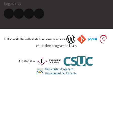
Seguiu-nos
El vostre correu electrònic *
Què proposeu?
El lloc web de Softcatalà funciona gràcies a
entre altre programari lliure.
Comentari *
Hostatjat a: