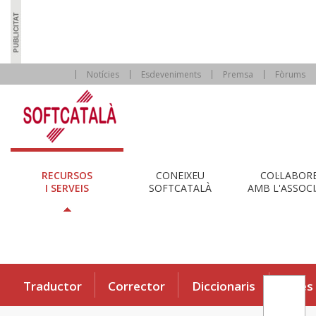
Notícies
Esdeveniments
Premsa
Fòrums
RECURSOS
CONEIXEU
COL·LABOR
I SERVEIS
SOFTCATALÀ
AMB L'ASSOCI
Traductor
Corrector
Diccionaris
Eines