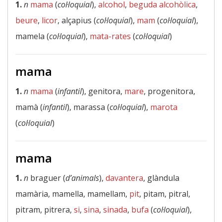
1.
n
mama
(
col·loquial
),
alcohol
,
beguda alcohòlica
,
beure
,
licor
, alçapius (
col·loquial
),
mam
(
col·loquial
),
mamela (
col·loquial
),
mata-rates
(
col·loquial
)
mama
1.
n
mama
(
infantil
), genitora,
mare
, progenitora,
mamà (
infantil
), marassa (
col·loquial
),
marota
(
col·loquial
)
mama
1.
n
braguer (
d’animals
),
davantera
, glàndula
mamària, mamella, mamellam,
pit
, pitam, pitral,
pitram, pitrera,
si
,
sina
,
sinada
,
bufa
(
col·loquial
),