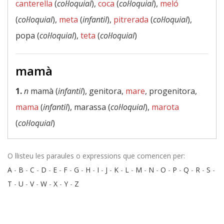
canterella
(
col·loquial
),
coca
(
col·loquial
),
meló
(
col·loquial
),
meta
(
infantil
),
pitrerada
(
col·loquial
),
popa (
col·loquial
),
teta
(
col·loquial
)
mamà
1.
n
mamà (
infantil
), genitora,
mare
, progenitora,
mama
(
infantil
), marassa (
col·loquial
),
marota
(
col·loquial
)
O llisteu les paraules o expressions que comencen per:
A
-
B
-
C
-
D
-
E
-
F
-
G
-
H
-
I
-
J
-
K
-
L
-
M
-
N
-
O
-
P
-
Q
-
R
-
S
-
T
-
U
-
V
-
W
-
X
-
Y
-
Z