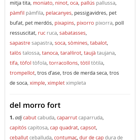
mitja tita,
moniato
,
ninot
,
oca
,
pallús
pallussa
,
pàmfil
pàmfila
,
pelacanyes
, pessigavidres, pet
bufat, pet merdós,
pixapins
,
pixorro
pixorra
, poll
ressuscitat,
ruc
ruca
,
sabatasses
,
sapastre
sapastra
,
soca
,
sòmines
,
tabalot
,
talòs
talossa
,
tanoca
,
taral·lirot
,
taujà
taujana
,
tifa
,
tòfol
tòfola
,
torracollons
,
tòtil
tòtila
,
trompellot
, tros d’ase, tros de merda seca, tros
de soca,
ximple
,
ximplet
ximpleta
del morro fort
1.
adj
cabut
cabuda
,
caparrut
caparruda
,
capitós
capitosa
,
cap quadrat
,
capsot
,
ceballut
ceballuda
,
contumaç
,
dur de cap
dura de