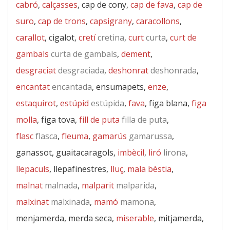
cabró
,
calçasses
, cap de cony,
cap de fava
,
cap de
suro
,
cap de trons
,
capsigrany
,
caracollons
,
carallot
, cigalot,
cretí
cretina
,
curt
curta
,
curt de
gambals
curta de gambals
,
dement
,
desgraciat
desgraciada
,
deshonrat
deshonrada
,
encantat
encantada
, ensumapets,
enze
,
estaquirot
,
estúpid
estúpida
,
fava
, figa blana,
figa
molla
, figa tova,
fill de puta
filla de puta
,
flasc
flasca
,
fleuma
,
gamarús
gamarussa
,
ganassot, guaitacaragols,
imbècil
,
liró
lirona
,
llepaculs
, llepafinestres,
lluç
,
mala bèstia
,
malnat
malnada
,
malparit
malparida
,
malxinat
malxinada
,
mamó
mamona
,
menjamerda, merda seca,
miserable
, mitjamerda,