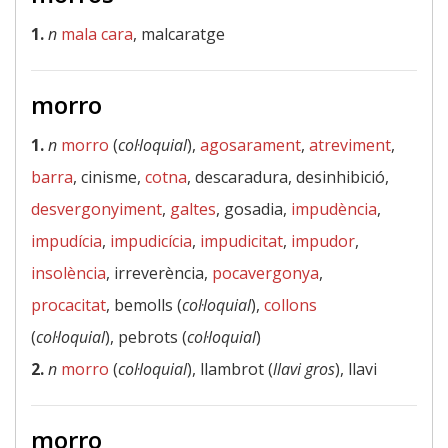
1.
n
mala cara
, malcaratge
morro
1.
n
morro
(
col·loquial
),
agosarament
,
atreviment
,
barra
, cinisme,
cotna
, descaradura, desinhibició,
desvergonyiment
,
galtes
, gosadia,
impudència
,
impudícia
,
impudicícia
,
impudicitat
,
impudor
,
insolència
, irreverència,
pocavergonya
,
procacitat
, bemolls (
col·loquial
),
collons
(
col·loquial
), pebrots (
col·loquial
)
2.
n
morro
(
col·loquial
), llambrot (
llavi gros
), llavi
morro