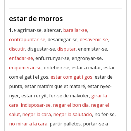
estar de morros
1.
v
agrimar-se, altercar,
barallar-se
,
contrapuntar-se
, desamigar-se,
desavenir-se
,
discutir
, disgustar-se,
disputar
, enemistar-se,
enfadar-se
, enfurrunyar-se, engronyar-se,
enquimerar-se
, entebeir-se, estar a matar, estar
com el gat i el gos,
estar com gat i gos
, estar de
punta, estar mata’m que et mataré, estar nyec-
nyec, estar renyit, fer-se de malvoler,
girar la
cara
,
indisposar-se
,
negar el bon dia
,
negar el
salut
,
negar la cara
,
negar la salutació
, no fer-se,
no mirar a la cara
, partir palletes, portar-se a