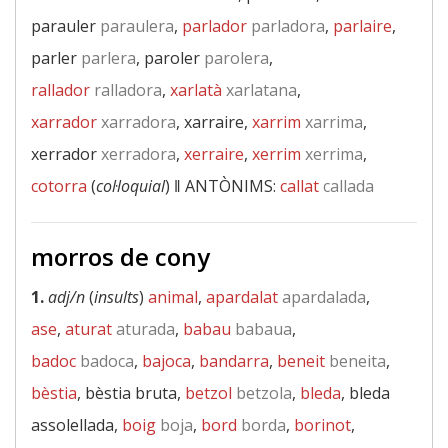
parauler
paraulera
,
parlador
parladora
,
parlaire
,
parler
parlera
, paroler
parolera
,
rallador
ralladora
,
xarlatà
xarlatana
,
xarrador
xarradora
, xarraire,
xarrim
xarrima
,
xerrador
xerradora
,
xerraire
,
xerrim
xerrima
,
cotorra
(
col·loquial
) ‖
ANTÒNIMS:
callat
callada
morros de cony
1.
adj/n
(
insults
)
animal
,
apardalat
apardalada
,
ase
,
aturat
aturada
,
babau
babaua
,
badoc
badoca
,
bajoca
,
bandarra
,
beneit
beneita
,
bèstia
, bèstia bruta,
betzol
betzola
,
bleda
, bleda
assolellada,
boig
boja
,
bord
borda
,
borinot
,