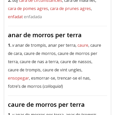
2.
adj
cara de circumstàncies
, cara de mala llet,
cara de pomes agres
,
cara de prunes agres
,
enfadat
enfadada
anar de morros per terra
1.
v
anar de trompis, anar per terra,
caure
, caure
de cara, caure de morros, caure de morros per
terra, caure de nas a terra, caure de nassos,
caure de trompis, caure de vint ungles,
ensopegar
, esmorrar-se, trencar-se el nas,
fotre’s de morros (
col·loquial
)
caure de morros per terra
1.
v
anar de morros per terra, anar de trompis,