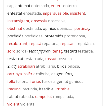
cap
, entemat
entemada
,
enterc
enterca
,
entestat
entestada
,
impersuasible
,
insistent
,
intransigent
,
obsessiu
obsessiva
,
obstinat
obstinada
, opiniós
opiniosa
,
pertinaç
,
porfidiós
porfidiosa
, proterviós
proterviosa
,
recalcitrant
,
repatà
repatana
,
repatani
repatània
,
sord
sorda
(
sentit figurat
),
tenaç
, testard
testarda
,
testarrut
testarruda
,
tossut
tossuda
2.
adj
atrabiliari
atrabiliària
, biliós
biliosa
,
carrinya
,
colèric
colèrica
, de geni fort,
felló
fellona
,
furiós
furiosa
, geniüt
geniüda
,
iracund
iracunda
, irascible,
irritable
,
rabiüt
rabiüda
,
rampellut
rampelluda
,
violent
violenta