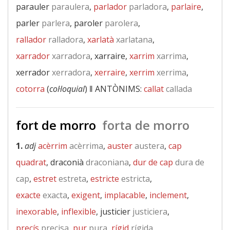
parauler
paraulera
,
parlador
parladora
,
parlaire
,
parler
parlera
, paroler
parolera
,
rallador
ralladora
,
xarlatà
xarlatana
,
xarrador
xarradora
, xarraire,
xarrim
xarrima
,
xerrador
xerradora
,
xerraire
,
xerrim
xerrima
,
cotorra
(
col·loquial
) ‖
ANTÒNIMS:
callat
callada
fort de morro
forta de morro
1.
adj
acèrrim
acèrrima
,
auster
austera
,
cap
quadrat
, draconià
draconiana
,
dur de cap
dura de
cap
,
estret
estreta
,
estricte
estricta
,
exacte
exacta
,
exigent
,
implacable
,
inclement
,
inexorable
,
inflexible
, justicier
justiciera
,
precís
precisa
,
pur
pura
,
rígid
rígida
,