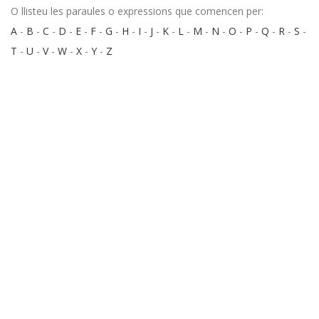
O llisteu les paraules o expressions que comencen per:
A
-
B
-
C
-
D
-
E
-
F
-
G
-
H
-
I
-
J
-
K
-
L
-
M
-
N
-
O
-
P
-
Q
-
R
-
S
-
T
-
U
-
V
-
W
-
X
-
Y
-
Z