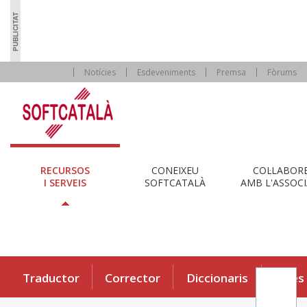
Notícies
Esdeveniments
Premsa
Fòrums
RECURSOS
CONEIXEU
COL·LABOR
I SERVEIS
SOFTCATALÀ
AMB L'ASSOCI
Traductor
Corrector
Diccionaris
Eines