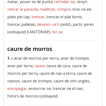
matar, posar-se de punta,
refredar-se
, renyir,
retirar la paraula
,
rivalitzar
,
rompre
, tirar-se els
plats pel cap,
trencar
, trencar el plat bonic,
trencar palletes,
deseixir-se’n
(
antic
), partir peres
(
col·loquial
) ‖
ANTÒNIMS:
fer-se
caure de morros
1.
v
anar de morros per terra, anar de trompis,
anar per terra,
caure
, caure de cara, caure de
morros per terra, caure de nas a terra, caure de
nassos, caure de trompis, caure de vint ungles,
ensopegar
, esmorrar-se, trencar-se el nas,
fotre’s de morros (
col·loquial
)