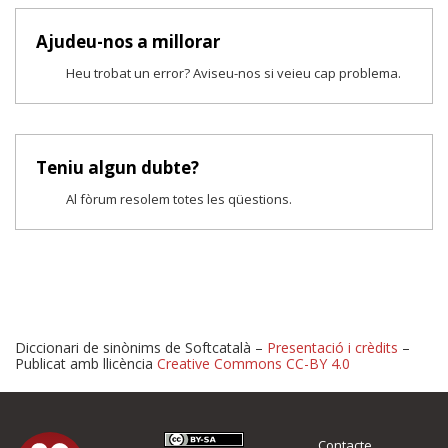
Ajudeu-nos a millorar
Heu trobat un error? Aviseu-nos si veieu cap problema.
Teniu algun dubte?
Al fòrum resolem totes les qüestions.
Diccionari de sinònims de Softcatalà –
Presentació i crèdits
–
Publicat amb llicència
Creative Commons CC-BY 4.0
Proposeu-nos millores o 
Contacte