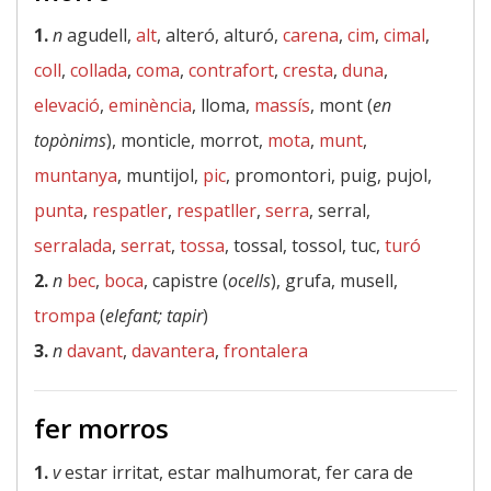
1.
n
agudell,
alt
, alteró, alturó,
carena
,
cim
,
cimal
,
coll
,
collada
,
coma
,
contrafort
,
cresta
,
duna
,
elevació
,
eminència
, lloma,
massís
, mont (
en
topònims
), monticle, morrot,
mota
,
munt
,
muntanya
, muntijol,
pic
, promontori, puig, pujol,
punta
,
respatler
,
respatller
,
serra
, serral,
serralada
,
serrat
,
tossa
, tossal, tossol, tuc,
turó
2.
n
bec
,
boca
, capistre (
ocells
), grufa, musell,
trompa
(
elefant; tapir
)
3.
n
davant
,
davantera
,
frontalera
fer morros
1.
v
estar irritat, estar malhumorat, fer cara de