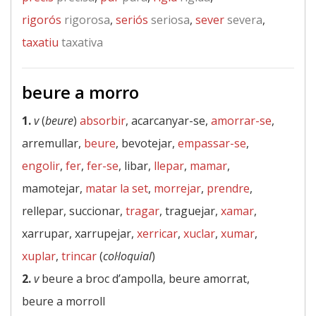
rigorós
rigorosa
,
seriós
seriosa
,
sever
severa
,
taxatiu
taxativa
beure a morro
1.
v
(
beure
)
absorbir
, acarcanyar-se,
amorrar-se
,
arremullar,
beure
, bevotejar,
empassar-se
,
engolir
,
fer
,
fer-se
, libar,
llepar
,
mamar
,
mamotejar,
matar la set
,
morrejar
,
prendre
,
rellepar, succionar,
tragar
, traguejar,
xamar
,
xarrupar, xarrupejar,
xerricar
,
xuclar
,
xumar
,
xuplar
,
trincar
(
col·loquial
)
2.
v
beure a broc d’ampolla, beure amorrat,
beure a morroll