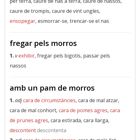
per terra, caure de nas a terra, caure de nassos,
caure de trompis, caure de vint ungles,
ensopegar
, esmorrar-se, trencar-se el nas
fregar pels morros
1.
v
exhibir
, fregar pels bigotis, passar pels
nassos
amb un pam de morros
1.
adj
cara de circumstàncies
, cara de mal atzar,
cara de mal conhort,
cara de pomes agres
,
cara
de prunes agres
, cara estirada, cara llarga,
descontent
descontenta