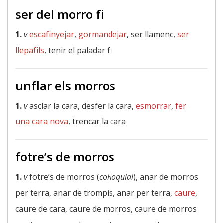
ser del morro fi
1.
v
escafinyejar
,
gormandejar
, ser llamenc,
ser
llepafils
, tenir el paladar fi
unflar els morros
1.
v
asclar la cara, desfer la cara,
esmorrar
,
fer
una cara nova
, trencar la cara
fotre’s de morros
1.
v
fotre’s de morros (
col·loquial
), anar de morros
per terra, anar de trompis, anar per terra,
caure
,
caure de cara, caure de morros, caure de morros