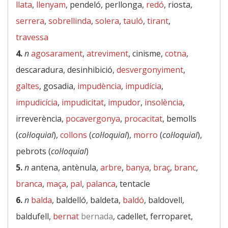
llata
,
llenyam
, pendeló, perllonga,
redó
, riosta,
serrera
,
sobrellinda
,
solera
,
tauló
,
tirant
,
travessa
4.
n
agosarament
,
atreviment
, cinisme,
cotna
,
descaradura, desinhibició,
desvergonyiment
,
galtes
, gosadia,
impudència
,
impudícia
,
impudicícia
,
impudicitat
,
impudor
,
insolència
,
irreverència,
pocavergonya
,
procacitat
, bemolls
(
col·loquial
),
collons
(
col·loquial
),
morro
(
col·loquial
),
pebrots (
col·loquial
)
5.
n
antena, antènula,
arbre
,
banya
,
braç
,
branc
,
branca
,
maça
,
pal
,
palanca
, tentacle
6.
n
balda
, baldelló, baldeta,
baldó
, baldovell,
baldufell,
bernat
bernada
, cadellet, ferroparet,