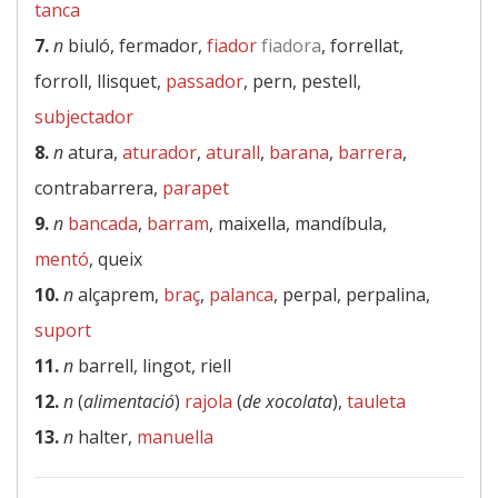
tanca
7.
n
biuló, fermador,
fiador
fiadora
, forrellat,
forroll, llisquet,
passador
, pern, pestell,
subjectador
8.
n
atura,
aturador
,
aturall
,
barana
,
barrera
,
contrabarrera,
parapet
9.
n
bancada
,
barram
, maixella, mandíbula,
mentó
, queix
10.
n
alçaprem,
braç
,
palanca
, perpal, perpalina,
suport
11.
n
barrell, lingot, riell
12.
n
(
alimentació
)
rajola
(
de xocolata
),
tauleta
13.
n
halter,
manuella