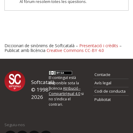
Al fòrum resolem totes les qüestions.
Diccionari de sinònims de Softcatalà –
Presentació i crèdits
–
Publicat amb llicència
Creative Commons CC-BY 4.0
Proposeu-nos millores o 
Contacte
d'errors
El contingut està
Softcatalà
Avís legal
disponible sota la
llicència
Atribució -
© 1998-
Codi de conducta
Si heu trobat un error o voleu proposar alguna millora, ompliu els ca
CompartirIgual 4.0
si
2026
quina és la millora que proposeu o l'error del qual voleu informar-no
no s'indica el
Publicitat
contrari.
El vostre nom *
Seguiu-nos