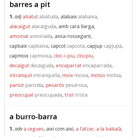
barres a pit
1.
adj
abatut
abatuda
, alabaix
alabaixa
,
alacaigut
alacaiguda
, amb cara llarga,
amoïnat
amoïnada
, anca-rossegant,
capbaix
capbaixa
, capcot
capcota
, capjup
capjupa
,
capmoix
capmoixa
,
cloc-i-piu
,
clocpiu
,
decaigut
decaiguda
,
encaparrat
encaparrada
,
intranquil
intranquil·la
,
moix
moixa
,
motxo
motxa
,
pansit
pansida
,
pesarós
pesarosa
,
preocupat
preocupada
,
trist
trista
a burro-barra
1.
adv
a cegues
, així com així,
a l’atzar
,
a la babalà
,