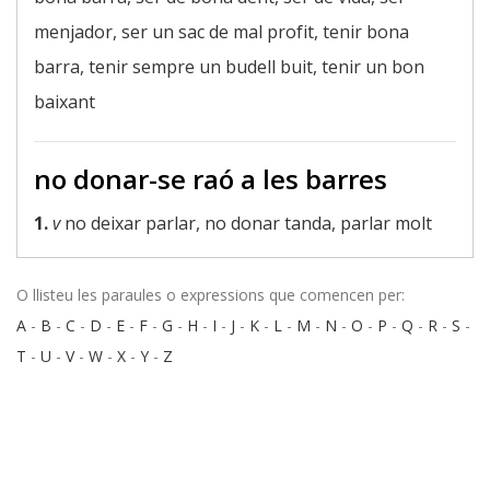
menjador, ser un sac de mal profit, tenir bona
barra, tenir sempre un budell buit, tenir un bon
baixant
no donar-se raó a les barres
1.
v
no deixar parlar, no donar tanda, parlar molt
O llisteu les paraules o expressions que comencen per:
A
-
B
-
C
-
D
-
E
-
F
-
G
-
H
-
I
-
J
-
K
-
L
-
M
-
N
-
O
-
P
-
Q
-
R
-
S
-
T
-
U
-
V
-
W
-
X
-
Y
-
Z