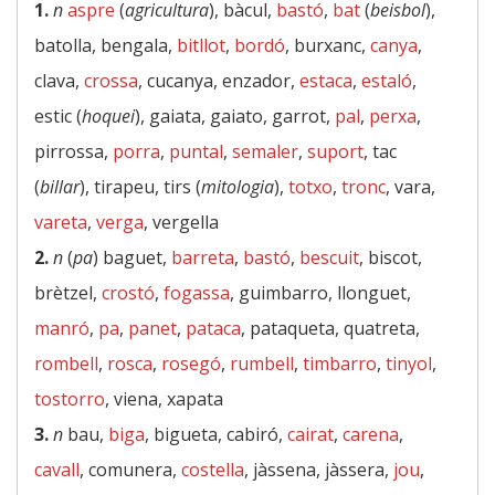
1.
n
aspre
(
agricultura
), bàcul,
bastó
,
bat
(
beisbol
),
batolla, bengala,
bitllot
,
bordó
, burxanc,
canya
,
clava,
crossa
, cucanya, enzador,
estaca
,
estaló
,
estic (
hoquei
), gaiata, gaiato, garrot,
pal
,
perxa
,
pirrossa,
porra
,
puntal
,
semaler
,
suport
, tac
(
billar
), tirapeu, tirs (
mitologia
),
totxo
,
tronc
, vara,
vareta
,
verga
, vergella
2.
n
(
pa
) baguet,
barreta
,
bastó
,
bescuit
, biscot,
brètzel,
crostó
,
fogassa
, guimbarro, llonguet,
manró
,
pa
,
panet
,
pataca
, pataqueta, quatreta,
rombell
,
rosca
,
rosegó
,
rumbell
,
timbarro
,
tinyol
,
tostorro
, viena, xapata
3.
n
bau,
biga
, bigueta, cabiró,
cairat
,
carena
,
cavall
, comunera,
costella
, jàssena, jàssera,
jou
,