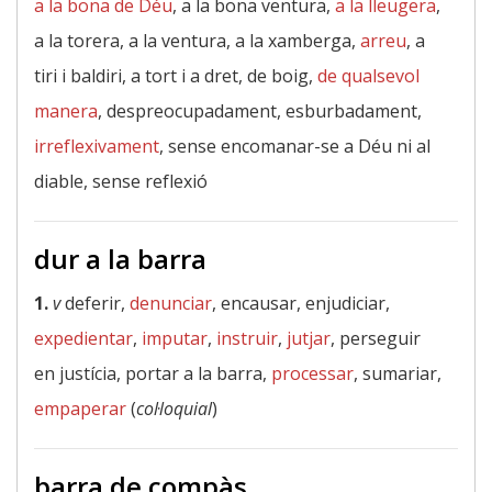
a la bona de Déu
, a la bona ventura,
a la lleugera
,
a la torera, a la ventura, a la xamberga,
arreu
, a
tiri i baldiri, a tort i a dret, de boig,
de qualsevol
manera
, despreocupadament, esburbadament,
irreflexivament
, sense encomanar-se a Déu ni al
diable, sense reflexió
dur a la barra
1.
v
deferir,
denunciar
, encausar, enjudiciar,
expedientar
,
imputar
,
instruir
,
jutjar
, perseguir
en justícia, portar a la barra,
processar
, sumariar,
empaperar
(
col·loquial
)
barra de compàs