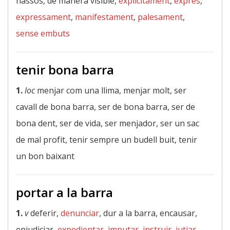
nassos, de manera visible,
explícitament
,
exprés
,
expressament
,
manifestament
,
palesament
,
sense embuts
tenir bona barra
1.
loc
menjar com una llima, menjar molt, ser
cavall de bona barra, ser de bona barra, ser de
bona dent, ser de vida, ser menjador, ser un sac
de mal profit, tenir sempre un budell buit, tenir
un bon baixant
portar a la barra
1.
v
deferir,
denunciar
, dur a la barra, encausar,
enjudiciar,
expedientar
,
imputar
,
instruir
,
jutjar
,