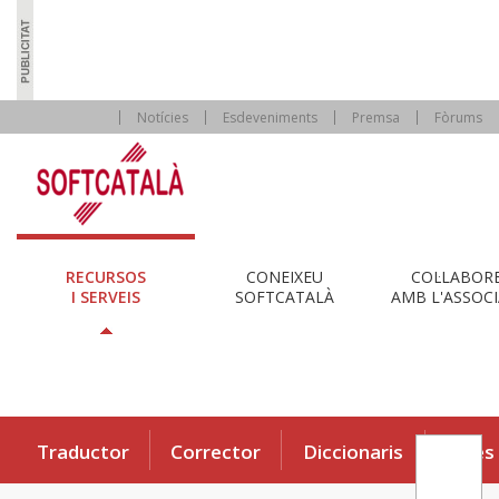
Notícies
Esdeveniments
Premsa
Fòrums
RECURSOS
CONEIXEU
COL·LABOR
I SERVEIS
SOFTCATALÀ
AMB L'ASSOCI
Traductor
Corrector
Diccionaris
Eines