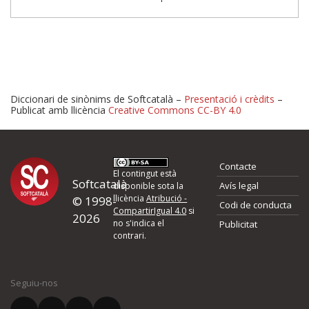
Diccionari de sinònims de Softcatalà –
Presentació i crèdits
–
Publicat amb llicència
Creative Commons CC-BY 4.0
Proposeu-nos millores o 
Contacte
d'errors
El contingut està
Softcatalà
Avís legal
disponible sota la
llicència
Atribució -
© 1998-
Codi de conducta
Si heu trobat un error o voleu proposar alguna millora, ompliu els ca
CompartirIgual 4.0
si
2026
quina és la millora que proposeu o l'error del qual voleu informar-no
no s'indica el
Publicitat
contrari.
El vostre nom *
Seguiu-nos