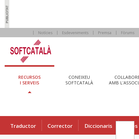
Notícies
Esdeveniments
Premsa
Fòrums
RECURSOS
CONEIXEU
COL·LABOR
I SERVEIS
SOFTCATALÀ
AMB L'ASSOCI
Traductor
Corrector
Diccionaris
Eines