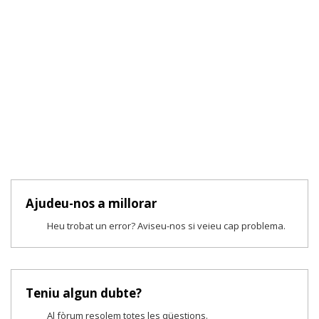
Ajudeu-nos a millorar
Heu trobat un error? Aviseu-nos si veieu cap problema.
Teniu algun dubte?
Al fòrum resolem totes les qüestions.