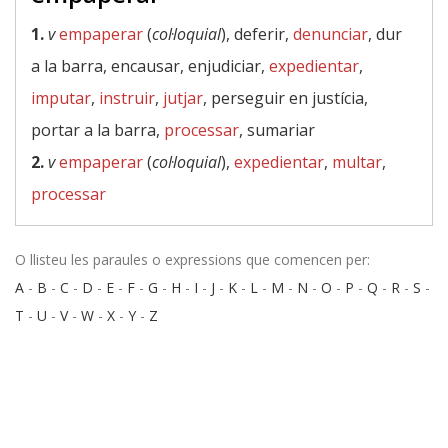
1.
v
empaperar
(
col·loquial
), deferir,
denunciar
, dur
a la barra, encausar, enjudiciar,
expedientar
,
imputar
,
instruir
,
jutjar
, perseguir en justícia,
portar a la barra,
processar
, sumariar
2.
v
empaperar
(
col·loquial
),
expedientar
,
multar
,
processar
O llisteu les paraules o expressions que comencen per:
A
-
B
-
C
-
D
-
E
-
F
-
G
-
H
-
I
-
J
-
K
-
L
-
M
-
N
-
O
-
P
-
Q
-
R
-
S
-
T
-
U
-
V
-
W
-
X
-
Y
-
Z