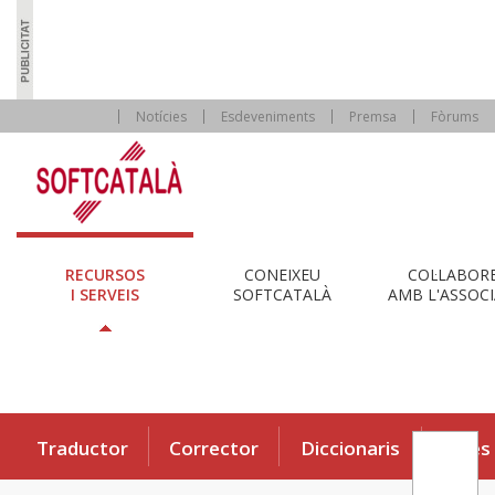
Notícies
Esdeveniments
Premsa
Fòrums
RECURSOS
CONEIXEU
COL·LABOR
I SERVEIS
SOFTCATALÀ
AMB L'ASSOCI
Traductor
Corrector
Diccionaris
Eines