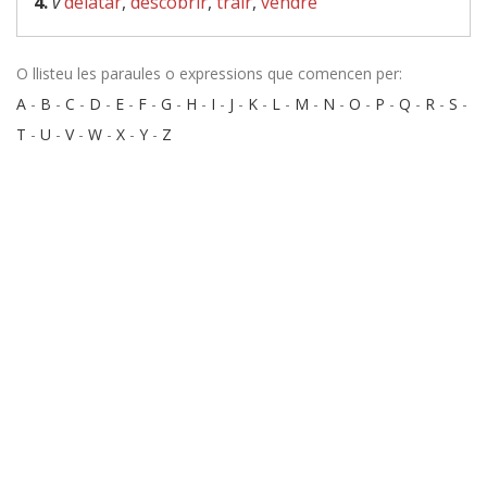
4.
v
delatar
,
descobrir
,
trair
,
vendre
O llisteu les paraules o expressions que comencen per:
A
-
B
-
C
-
D
-
E
-
F
-
G
-
H
-
I
-
J
-
K
-
L
-
M
-
N
-
O
-
P
-
Q
-
R
-
S
-
T
-
U
-
V
-
W
-
X
-
Y
-
Z