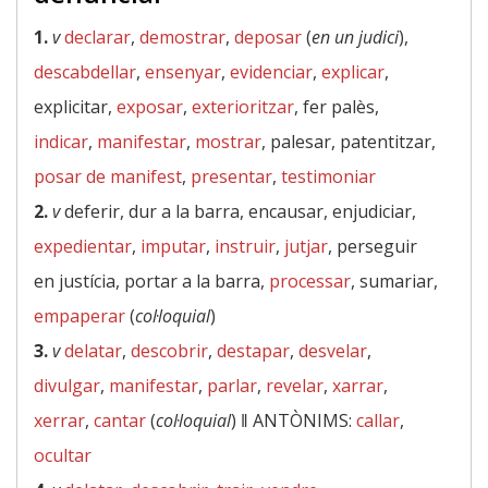
1.
v
declarar
,
demostrar
,
deposar
(
en un judici
),
descabdellar
,
ensenyar
,
evidenciar
,
explicar
,
explicitar,
exposar
,
exterioritzar
, fer palès,
indicar
,
manifestar
,
mostrar
, palesar, patentitzar,
posar de manifest
,
presentar
,
testimoniar
2.
v
deferir, dur a la barra, encausar, enjudiciar,
expedientar
,
imputar
,
instruir
,
jutjar
, perseguir
en justícia, portar a la barra,
processar
, sumariar,
empaperar
(
col·loquial
)
3.
v
delatar
,
descobrir
,
destapar
,
desvelar
,
divulgar
,
manifestar
,
parlar
,
revelar
,
xarrar
,
xerrar
,
cantar
(
col·loquial
) ‖
ANTÒNIMS:
callar
,
ocultar