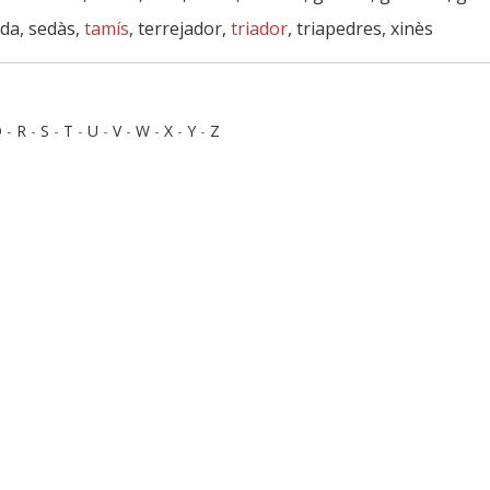
nda, sedàs,
tamís
, terrejador,
triador
, triapedres, xinès
Q
-
R
-
S
-
T
-
U
-
V
-
W
-
X
-
Y
-
Z