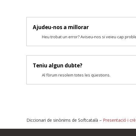
Ajudeu-nos a millorar
Heu trobat un error? Aviseu-nos si veieu cap prob
Teniu algun dubte?
Al fòrum resolem totes les qüestions.
Diccionari de sinònims de Softcatalà –
Presentació i crè