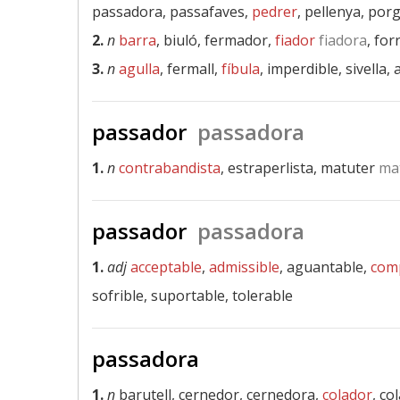
passadora, passafaves,
pedrer
, pellenya, por
2.
n
barra
, biuló, fermador,
fiador
fiadora
, for
3.
n
agulla
, fermall,
fíbula
, imperdible, sivella, a
passador
passadora
1.
n
contrabandista
, estraperlista, matuter
mat
passador
passadora
1.
adj
acceptable
,
admissible
, aguantable,
comp
sofrible, suportable, tolerable
passadora
1.
n
barutell, cernedor, cernedora,
colador
, co