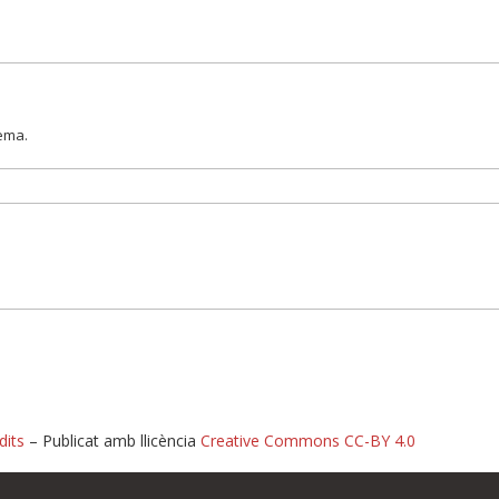
lema.
dits
– Publicat amb llicència
Creative Commons CC-BY 4.0