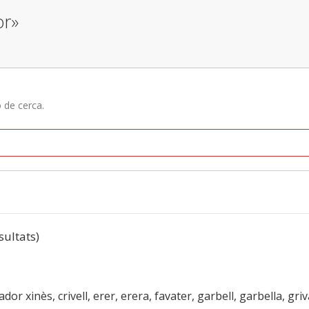
or»
ó de cerca.
esultats)
lador xinès, crivell, erer, erera, favater, garbell, garbella, gri