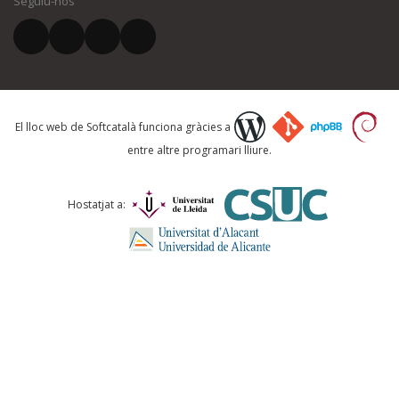
Seguiu-nos
El vostre correu electrònic *
Què proposeu?
El lloc web de Softcatalà funciona gràcies a
entre altre programari lliure.
Comentari *
Hostatjat a: