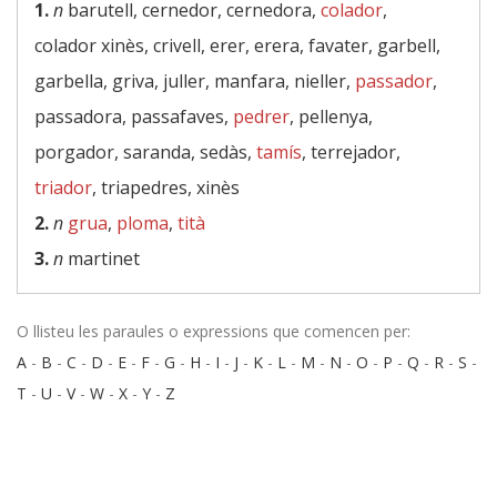
1.
n
barutell, cernedor, cernedora,
colador
,
colador xinès, crivell, erer, erera, favater, garbell,
garbella, griva, juller, manfara, nieller,
passador
,
passadora, passafaves,
pedrer
, pellenya,
porgador, saranda, sedàs,
tamís
, terrejador,
triador
, triapedres, xinès
2.
n
grua
,
ploma
,
tità
3.
n
martinet
O llisteu les paraules o expressions que comencen per:
A
-
B
-
C
-
D
-
E
-
F
-
G
-
H
-
I
-
J
-
K
-
L
-
M
-
N
-
O
-
P
-
Q
-
R
-
S
-
T
-
U
-
V
-
W
-
X
-
Y
-
Z