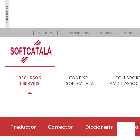
Notícies
Esdeveniments
Premsa
Fòrums
RECURSOS
CONEIXEU
COL·LABOR
I SERVEIS
SOFTCATALÀ
AMB L'ASSOCI
Traductor
Corrector
Diccionaris
Eines