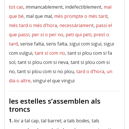
tot cas
, immancablement, indefectiblement,
mal
que bé
, mal que mal,
més prompte o més tard
,
més tard o més d’hora
,
necessàriament
,
passi el
que passi
,
per sí o per no
,
peti qui peti
,
prest o
tard
, sense falta, sens falta, sigui com sigui, sigui
com vulgui,
tant sí com no
, tant si plou com si fa
sol, tant si plou com si neva, tant si plou com si
no, tant si plou com si no plou,
tard o d’hora
,
un
dia o altre
, vingui el que vingui
les estelles s’assemblen als
troncs
1.
loc
a tal cap, tal barret; a tals bodes, tals