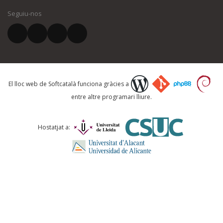
Seguiu-nos
El vostre correu electrònic *
Què proposeu?
El lloc web de Softcatalà funciona gràcies a
entre altre programari lliure.
Comentari *
Hostatjat a: