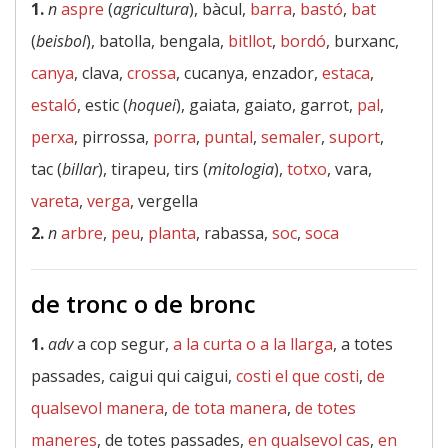
1.
n
aspre
(
agricultura
), bàcul,
barra
,
bastó
,
bat
(
beisbol
), batolla, bengala,
bitllot
,
bordó
, burxanc,
canya
, clava,
crossa
, cucanya, enzador,
estaca
,
estaló
, estic (
hoquei
), gaiata, gaiato, garrot,
pal
,
perxa
, pirrossa,
porra
,
puntal
,
semaler
,
suport
,
tac (
billar
), tirapeu, tirs (
mitologia
),
totxo
, vara,
vareta
,
verga
, vergella
2.
n
arbre
,
peu
,
planta
, rabassa,
soc
,
soca
de tronc o de bronc
1.
adv
a cop segur,
a la curta o a la llarga
, a totes
passades, caigui qui caigui,
costi el que costi
,
de
qualsevol manera
,
de tota manera
,
de totes
maneres
, de totes passades,
en qualsevol cas
,
en