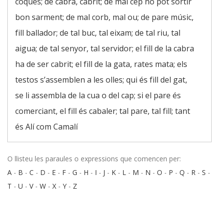
coques; de cabra, cabrit; de mal cep no pot sortir
bon sarment; de mal corb, mal ou; de pare músic,
fill ballador; de tal buc, tal eixam; de tal riu, tal
aigua; de tal senyor, tal servidor; el fill de la cabra
ha de ser cabrit; el fill de la gata, rates mata; els
testos s’assemblen a les olles; qui és fill del gat,
se li assembla de la cua o del cap; si el pare és
comerciant, el fill és cabaler; tal pare, tal fill; tant
és Alí com Camalí
O llisteu les paraules o expressions que comencen per:
A
-
B
-
C
-
D
-
E
-
F
-
G
-
H
-
I
-
J
-
K
-
L
-
M
-
N
-
O
-
P
-
Q
-
R
-
S
-
T
-
U
-
V
-
W
-
X
-
Y
-
Z