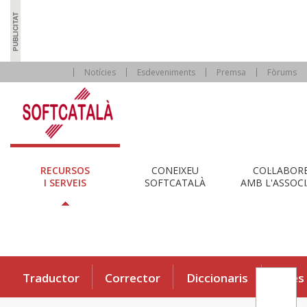
Notícies
Esdeveniments
Premsa
Fòrums
RECURSOS
CONEIXEU
COL·LABOR
I SERVEIS
SOFTCATALÀ
AMB L'ASSOCI
Traductor
Corrector
Diccionaris
Eines