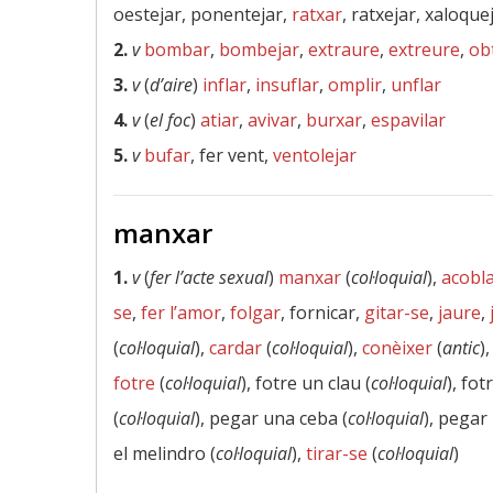
oestejar, ponentejar,
ratxar
, ratxejar, xaloque
2.
v
bombar
,
bombejar
,
extraure
,
extreure
,
ob
3.
v
(
d’aire
)
inflar
,
insuflar
,
omplir
,
unflar
4.
v
(
el foc
)
atiar
,
avivar
,
burxar
,
espavilar
5.
v
bufar
, fer vent,
ventolejar
manxar
1.
v
(
fer l’acte sexual
)
manxar
(
col·loquial
),
acobl
se
,
fer l’amor
,
folgar
, fornicar,
gitar-se
,
jaure
,
(
col·loquial
),
cardar
(
col·loquial
),
conèixer
(
antic
)
fotre
(
col·loquial
), fotre un clau (
col·loquial
), fot
(
col·loquial
), pegar una ceba (
col·loquial
), pegar
el melindro (
col·loquial
),
tirar-se
(
col·loquial
)