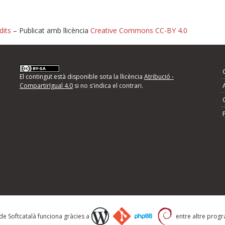
dits
– Publicat amb llicència
Creative Commons CC-BY 4.0
nformeu d'errors
El contingut està disponible sota la llicència
Atribució -
CompartirIgual 4.0
si no s'indica el contrari.
mps següents i descriviu quina és la millora que
 de Softcatalà funciona gràcies a
entre altre progra