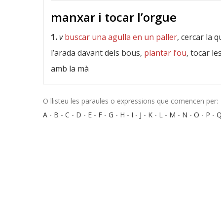
manxar i tocar l’orgue
1.
v
buscar una agulla en un paller
, cercar la 
l’arada davant dels bous,
plantar l’ou
, tocar l
amb la mà
O llisteu les paraules o expressions que comencen per:
A
-
B
-
C
-
D
-
E
-
F
-
G
-
H
-
I
-
J
-
K
-
L
-
M
-
N
-
O
-
P
-