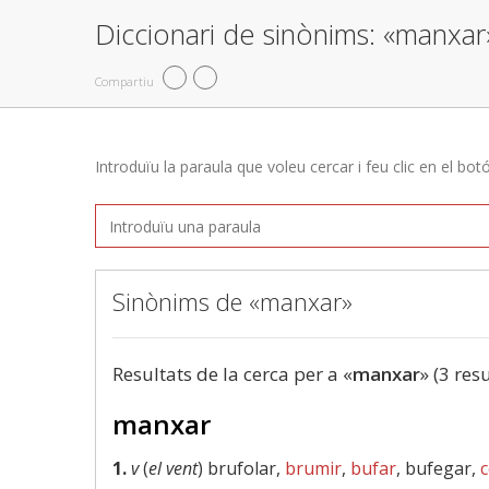
Diccionari de sinònims: «manxar
Compartiu
Introduïu la paraula que voleu cercar i feu clic en el bot
Sinònims de «manxar»
Resultats de la cerca per a «
manxar
» (3 res
manxar
1.
v
(
el vent
) brufolar,
brumir
,
bufar
, bufegar,
c