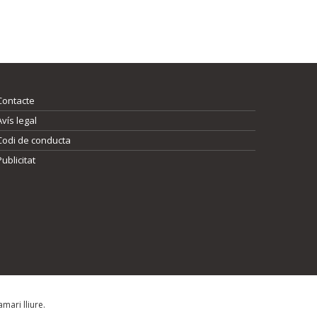
Contacte
Avís legal
Codi de conducta
Publicitat
mari lliure.