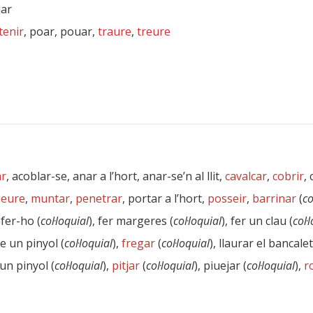
jar
tenir
, poar, pouar,
traure
,
treure
ar
, acoblar-se, anar a l’hort, anar-se’n al llit,
cavalcar
,
cobrir
,
jeure
,
muntar
,
penetrar
, portar a l’hort,
posseir
,
barrinar
(
co
, fer-ho (
col·loquial
), fer margeres (
col·loquial
), fer un clau (
col·
re un pinyol (
col·loquial
),
fregar
(
col·loquial
), llaurar el bancalet
 un pinyol (
col·loquial
),
pitjar
(
col·loquial
), piuejar (
col·loquial
),
r