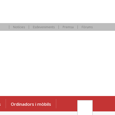
Notícies
Esdeveniments
Premsa
Fòrums
s
Ordinadors i mòbils