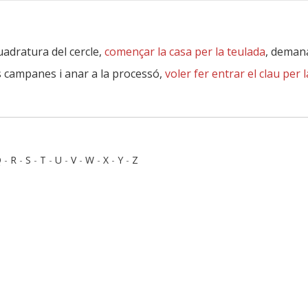
quadratura del cercle,
començar la casa per la teulada
, demana
es campanes i anar a la processó,
voler fer entrar el clau per 
Q
-
R
-
S
-
T
-
U
-
V
-
W
-
X
-
Y
-
Z