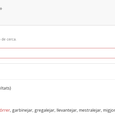
»
ó de cerca.
ultats)
órrer
, garbinejar, gregalejar, llevantejar, mestralejar, migj