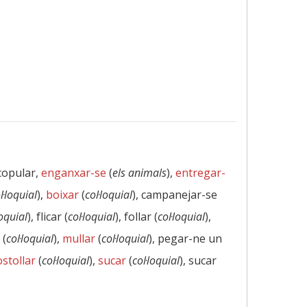
 copular,
enganxar-se
(
els animals
),
entregar-
l·loquial
),
boixar
(
col·loquial
), campanejar-se
loquial
), flicar (
col·loquial
), follar (
col·loquial
),
 (
col·loquial
),
mullar
(
col·loquial
), pegar-ne un
ostollar
(
col·loquial
),
sucar
(
col·loquial
), sucar