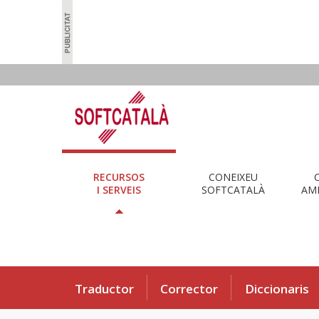
RECURSOS
CONEIXEU
I SERVEIS
SOFTCATALÀ
AMB
Traductor
Corrector
Diccionaris