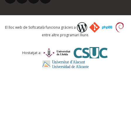
Què proposeu?
El lloc web de Softcatalà funciona gràcies a
entre altre programari lliure.
Comentari *
Hostatjat a:
ENVIA