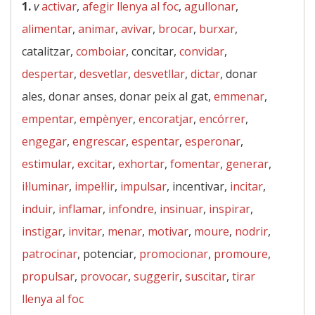
1.
v
activar
,
afegir llenya al foc
,
agullonar
,
alimentar
,
animar
,
avivar
,
brocar
,
burxar
,
catalitzar,
comboiar
, concitar,
convidar
,
despertar
,
desvetlar
,
desvetllar
,
dictar
, donar
ales, donar anses, donar peix al gat,
emmenar
,
empentar
,
empènyer
,
encoratjar
,
encórrer
,
engegar
,
engrescar
,
espentar
,
esperonar
,
estimular
,
excitar
,
exhortar
,
fomentar
,
generar
,
il·luminar
,
impel·lir
,
impulsar
, incentivar,
incitar
,
induir
,
inflamar
,
infondre
,
insinuar
,
inspirar
,
instigar
,
invitar
,
menar
,
motivar
,
moure
,
nodrir
,
patrocinar
, potenciar,
promocionar
,
promoure
,
propulsar
,
provocar
,
suggerir
,
suscitar
,
tirar
llenya al foc