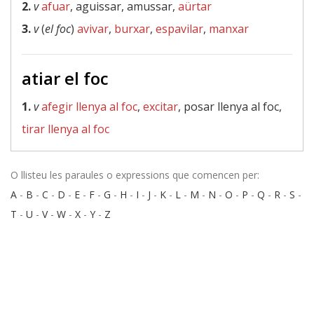
2.
v
afuar
, aguissar, amussar,
aürtar
3.
v
(
el foc
)
avivar
,
burxar
,
espavilar
,
manxar
atiar el foc
1.
v
afegir llenya al foc
,
excitar
, posar llenya al foc,
tirar llenya al foc
O llisteu les paraules o expressions que comencen per:
A
-
B
-
C
-
D
-
E
-
F
-
G
-
H
-
I
-
J
-
K
-
L
-
M
-
N
-
O
-
P
-
Q
-
R
-
S
-
T
-
U
-
V
-
W
-
X
-
Y
-
Z