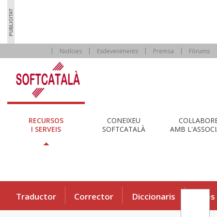
Notícies
Esdeveniments
Premsa
Fòrums
RECURSOS
CONEIXEU
COL·LABOR
I SERVEIS
SOFTCATALÀ
AMB L'ASSOCI
Traductor
Corrector
Diccionaris
Eines