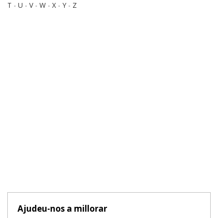
T
-
U
-
V
-
W
-
X
-
Y
-
Z
Ajudeu-nos a millorar