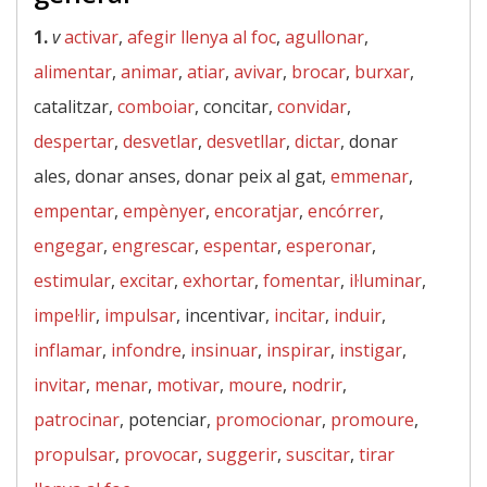
1.
v
activar
,
afegir llenya al foc
,
agullonar
,
alimentar
,
animar
,
atiar
,
avivar
,
brocar
,
burxar
,
catalitzar,
comboiar
, concitar,
convidar
,
despertar
,
desvetlar
,
desvetllar
,
dictar
, donar
ales, donar anses, donar peix al gat,
emmenar
,
empentar
,
empènyer
,
encoratjar
,
encórrer
,
engegar
,
engrescar
,
espentar
,
esperonar
,
estimular
,
excitar
,
exhortar
,
fomentar
,
il·luminar
,
impel·lir
,
impulsar
, incentivar,
incitar
,
induir
,
inflamar
,
infondre
,
insinuar
,
inspirar
,
instigar
,
invitar
,
menar
,
motivar
,
moure
,
nodrir
,
patrocinar
, potenciar,
promocionar
,
promoure
,
propulsar
,
provocar
,
suggerir
,
suscitar
,
tirar