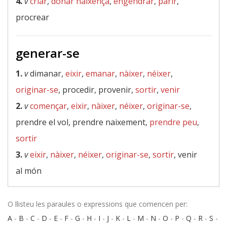
4.
v
criar
,
donar naixença
,
engendrar
,
parir
,
procrear
generar-se
1.
v
dimanar,
eixir
,
emanar
,
nàixer
,
néixer
,
originar-se
, procedir, provenir,
sortir
,
venir
2.
v
començar
,
eixir
,
nàixer
,
néixer
,
originar-se
,
prendre el vol, prendre naixement,
prendre peu
,
sortir
3.
v
eixir
,
nàixer
,
néixer
,
originar-se
,
sortir
, venir
al món
O llisteu les paraules o expressions que comencen per:
A
-
B
-
C
-
D
-
E
-
F
-
G
-
H
-
I
-
J
-
K
-
L
-
M
-
N
-
O
-
P
-
Q
-
R
-
S
-