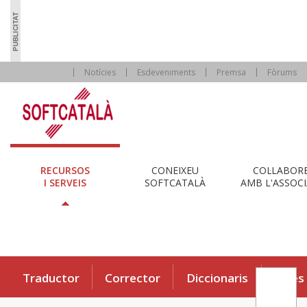
Notícies
Esdeveniments
Premsa
Fòrums
RECURSOS
CONEIXEU
COL·LABOR
I SERVEIS
SOFTCATALÀ
AMB L'ASSOCI
Traductor
Corrector
Diccionaris
Eines