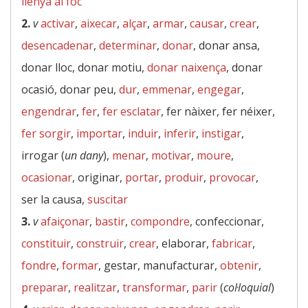
llenya al foc
2.
v
activar
,
aixecar
,
alçar
,
armar
,
causar
,
crear
,
desencadenar
,
determinar
,
donar
, donar ansa,
donar lloc, donar motiu,
donar naixença
, donar
ocasió, donar peu,
dur
,
emmenar
,
engegar
,
engendrar
,
fer
,
fer esclatar
, fer nàixer, fer néixer,
fer sorgir
,
importar
,
induir
,
inferir
,
instigar
,
irrogar (
un dany
),
menar
,
motivar
,
moure
,
ocasionar
, originar,
portar
,
produir
,
provocar
,
ser la causa,
suscitar
3.
v
afaiçonar
,
bastir
,
compondre
, confeccionar,
constituir
,
construir
,
crear
, elaborar,
fabricar
,
fondre
,
formar
, gestar, manufacturar,
obtenir
,
preparar
,
realitzar
,
transformar
,
parir
(
col·loquial
)