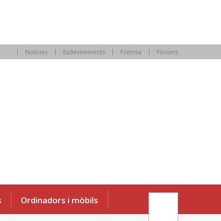
Notícies
Esdeveniments
Premsa
Fòrums
s
Ordinadors i mòbils