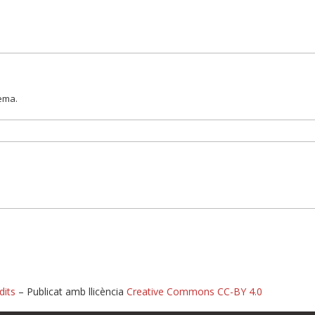
lema.
dits
– Publicat amb llicència
Creative Commons CC-BY 4.0