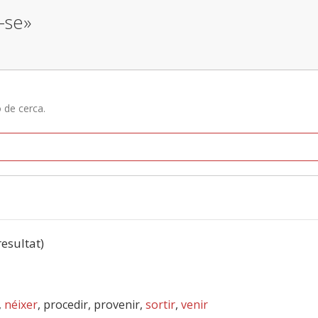
r-se»
ó de cerca.
resultat)
,
néixer
, procedir, provenir,
sortir
,
venir