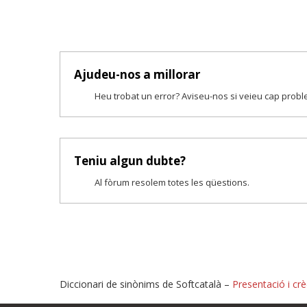
Ajudeu-nos a millorar
Heu trobat un error? Aviseu-nos si veieu cap prob
Teniu algun dubte?
Al fòrum resolem totes les qüestions.
Diccionari de sinònims de Softcatalà –
Presentació i crè