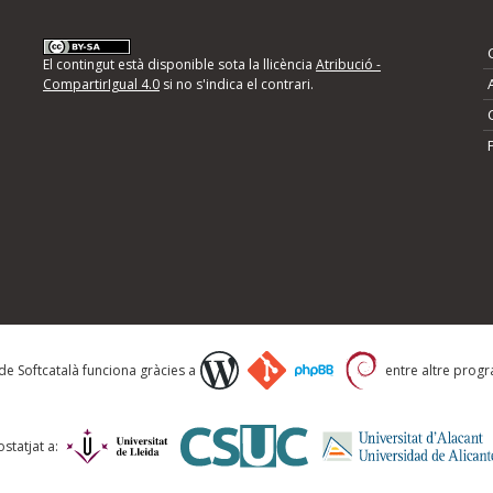
nformeu d'errors
El contingut està disponible sota la llicència
Atribució -
CompartirIgual 4.0
si no s'indica el contrari.
mps següents i descriviu quina és la millora que
 de Softcatalà funciona gràcies a
entre altre progra
statjat a: