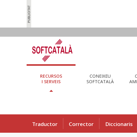
RECURSOS
CONEIXEU
I SERVEIS
SOFTCATALÀ
AMB
Traductor
Corrector
Diccionaris