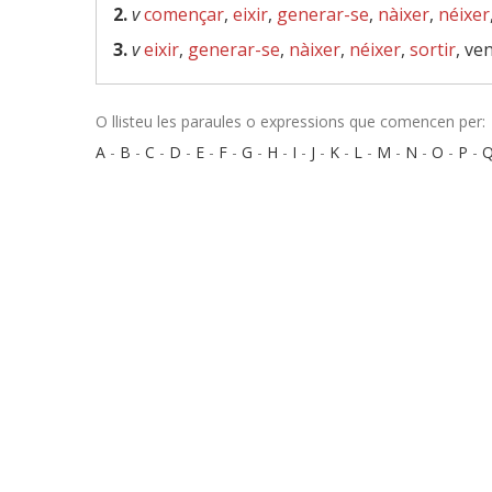
2.
v
començar
,
eixir
,
generar-se
,
nàixer
,
néixer
3.
v
eixir
,
generar-se
,
nàixer
,
néixer
,
sortir
, ve
O llisteu les paraules o expressions que comencen per:
A
-
B
-
C
-
D
-
E
-
F
-
G
-
H
-
I
-
J
-
K
-
L
-
M
-
N
-
O
-
P
-