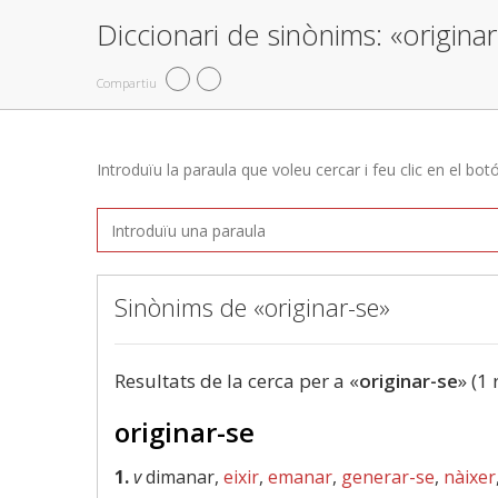
Diccionari de sinònims: «origina
Compartiu
Introduïu la paraula que voleu cercar i feu clic en el bot
Sinònims de «originar-se»
Resultats de la cerca per a «
originar-se
» (1 
originar-se
1.
v
dimanar,
eixir
,
emanar
,
generar-se
,
nàixer