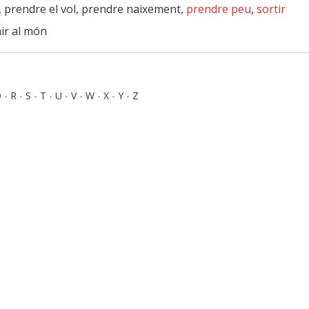
, prendre el vol, prendre naixement,
prendre peu
,
sortir
nir al món
Q
-
R
-
S
-
T
-
U
-
V
-
W
-
X
-
Y
-
Z