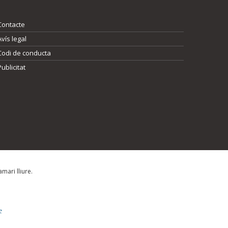
Contacte
Avís legal
Codi de conducta
Publicitat
mari lliure.