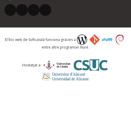
El vostre correu electrònic *
Què proposeu?
El lloc web de Softcatalà funciona gràcies a
entre altre programari lliure.
Comentari *
Hostatjat a:
ENVIA