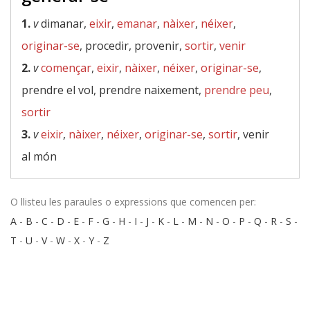
1.
v
dimanar,
eixir
,
emanar
,
nàixer
,
néixer
,
originar-se
, procedir, provenir,
sortir
,
venir
2.
v
començar
,
eixir
,
nàixer
,
néixer
,
originar-se
,
prendre el vol, prendre naixement,
prendre peu
,
sortir
3.
v
eixir
,
nàixer
,
néixer
,
originar-se
,
sortir
, venir
al món
O llisteu les paraules o expressions que comencen per:
A
-
B
-
C
-
D
-
E
-
F
-
G
-
H
-
I
-
J
-
K
-
L
-
M
-
N
-
O
-
P
-
Q
-
R
-
S
-
T
-
U
-
V
-
W
-
X
-
Y
-
Z