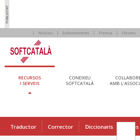
Notícies
Esdeveniments
Premsa
Fòrums
RECURSOS
CONEIXEU
COL·LABOR
I SERVEIS
SOFTCATALÀ
AMB L'ASSOCI
Traductor
Corrector
Diccionaris
Eines