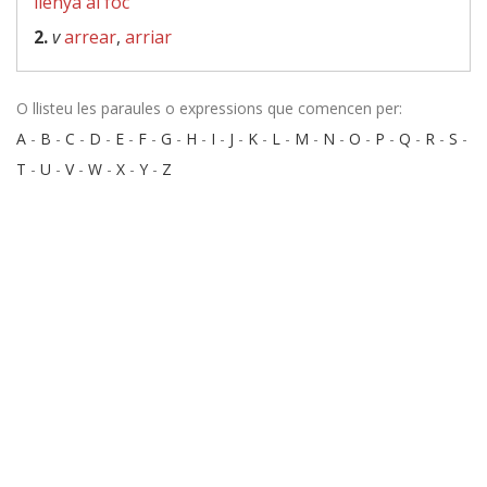
llenya al foc
2.
v
arrear
,
arriar
O llisteu les paraules o expressions que comencen per:
A
-
B
-
C
-
D
-
E
-
F
-
G
-
H
-
I
-
J
-
K
-
L
-
M
-
N
-
O
-
P
-
Q
-
R
-
S
-
T
-
U
-
V
-
W
-
X
-
Y
-
Z