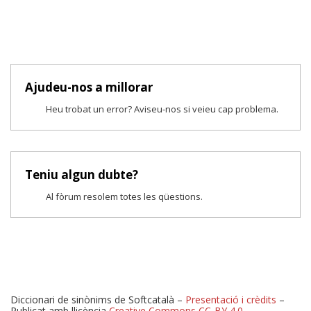
Ajudeu-nos a millorar
Heu trobat un error? Aviseu-nos si veieu cap problema.
Teniu algun dubte?
Al fòrum resolem totes les qüestions.
Diccionari de sinònims de Softcatalà –
Presentació i crèdits
–
Publicat amb llicència
Creative Commons CC-BY 4.0