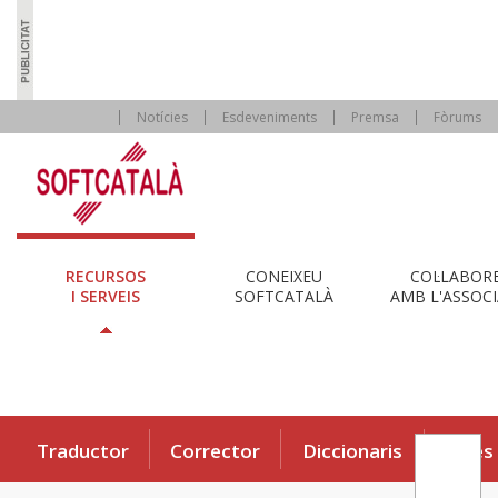
Notícies
Esdeveniments
Premsa
Fòrums
RECURSOS
CONEIXEU
COL·LABOR
I SERVEIS
SOFTCATALÀ
AMB L'ASSOCI
Traductor
Corrector
Diccionaris
Eines