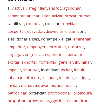
1.
v
activar
,
afegir llenya al foc
,
agullonar
,
alimentar
,
animar
,
atiar
,
avivar
,
brocar
,
burxar
,
catalitzar,
comboiar
, concitar,
convidar
,
despertar
,
desvetlar
,
desvetllar
,
dictar
, donar
ales, donar anses, donar peix al gat,
emmenar
,
empentar
,
empènyer
,
encoratjar
,
encórrer
,
engegar
,
engrescar
,
espentar
,
esperonar
,
excitar
,
exhortar
,
fomentar
,
generar
,
il·luminar
,
impel·lir
,
impulsar
, incentivar,
incitar
,
induir
,
inflamar
,
infondre
,
insinuar
,
inspirar
,
instigar
,
invitar
,
menar
,
motivar
,
moure
,
nodrir
,
patrocinar
, potenciar,
promocionar
,
promoure
,
propulsar
,
provocar
,
suggerir
,
suscitar
,
tirar