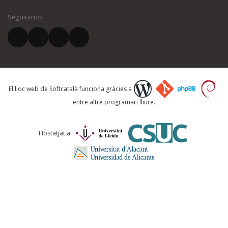
Seguiu-nos
El vostre correu electrònic *
Què proposeu?
El lloc web de Softcatalà funciona gràcies a
entre altre programari lliure.
Comentari *
Hostatjat a: