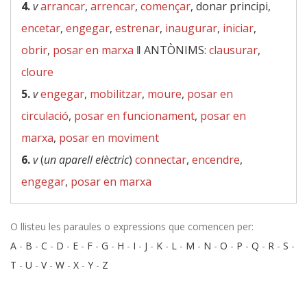
4.
v
arrancar
,
arrencar
,
començar
, donar principi,
encetar
,
engegar
,
estrenar
,
inaugurar
,
iniciar
,
obrir
,
posar en marxa
‖
ANTÒNIMS:
clausurar
,
cloure
5.
v
engegar
,
mobilitzar
,
moure
,
posar en
circulació
,
posar en funcionament
,
posar en
marxa
,
posar en moviment
6.
v
(
un aparell elèctric
)
connectar
,
encendre
,
engegar
,
posar en marxa
O llisteu les paraules o expressions que comencen per:
A
-
B
-
C
-
D
-
E
-
F
-
G
-
H
-
I
-
J
-
K
-
L
-
M
-
N
-
O
-
P
-
Q
-
R
-
S
-
T
-
U
-
V
-
W
-
X
-
Y
-
Z