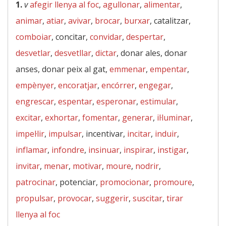
1.
v
afegir llenya al foc
,
agullonar
,
alimentar
,
animar
,
atiar
,
avivar
,
brocar
,
burxar
, catalitzar,
comboiar
, concitar,
convidar
,
despertar
,
desvetlar
,
desvetllar
,
dictar
, donar ales, donar
anses, donar peix al gat,
emmenar
,
empentar
,
empènyer
,
encoratjar
,
encórrer
,
engegar
,
engrescar
,
espentar
,
esperonar
,
estimular
,
excitar
,
exhortar
,
fomentar
,
generar
,
il·luminar
,
impel·lir
,
impulsar
, incentivar,
incitar
,
induir
,
inflamar
,
infondre
,
insinuar
,
inspirar
,
instigar
,
invitar
,
menar
,
motivar
,
moure
,
nodrir
,
patrocinar
, potenciar,
promocionar
,
promoure
,
propulsar
,
provocar
,
suggerir
,
suscitar
,
tirar
llenya al foc