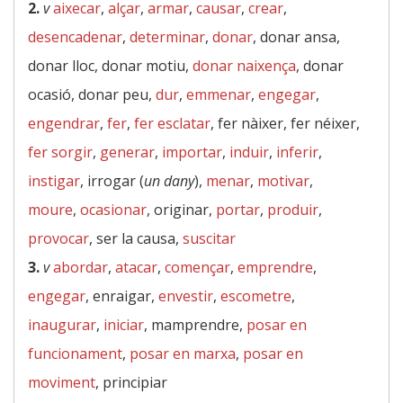
2.
v
aixecar
,
alçar
,
armar
,
causar
,
crear
,
desencadenar
,
determinar
,
donar
, donar ansa,
donar lloc, donar motiu,
donar naixença
, donar
ocasió, donar peu,
dur
,
emmenar
,
engegar
,
engendrar
,
fer
,
fer esclatar
, fer nàixer, fer néixer,
fer sorgir
,
generar
,
importar
,
induir
,
inferir
,
instigar
, irrogar (
un dany
),
menar
,
motivar
,
moure
,
ocasionar
, originar,
portar
,
produir
,
provocar
, ser la causa,
suscitar
3.
v
abordar
,
atacar
,
començar
,
emprendre
,
engegar
, enraigar,
envestir
,
escometre
,
inaugurar
,
iniciar
, mamprendre,
posar en
funcionament
,
posar en marxa
,
posar en
moviment
, principiar