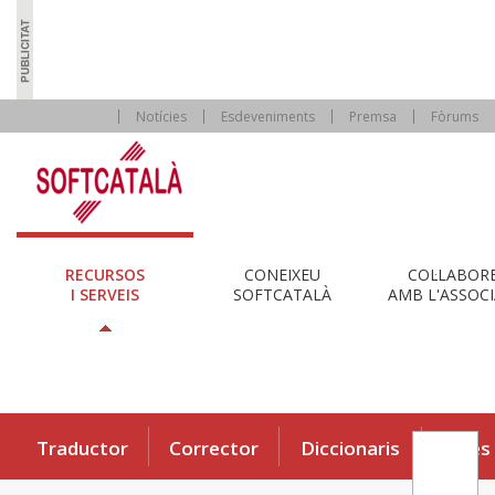
Notícies
Esdeveniments
Premsa
Fòrums
RECURSOS
CONEIXEU
COL·LABOR
I SERVEIS
SOFTCATALÀ
AMB L'ASSOCI
Traductor
Corrector
Diccionaris
Eines