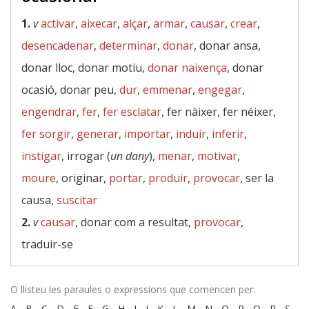
1.
v
activar
,
aixecar
,
alçar
,
armar
,
causar
,
crear
,
desencadenar
,
determinar
,
donar
, donar ansa,
donar lloc, donar motiu,
donar naixença
, donar
ocasió, donar peu,
dur
,
emmenar
,
engegar
,
engendrar
,
fer
,
fer esclatar
, fer nàixer, fer néixer,
fer sorgir
,
generar
,
importar
,
induir
,
inferir
,
instigar
, irrogar (
un dany
),
menar
,
motivar
,
moure
, originar,
portar
,
produir
,
provocar
, ser la
causa,
suscitar
2.
v
causar
, donar com a resultat,
provocar
,
traduir-se
O llisteu les paraules o expressions que comencen per:
A
-
B
-
C
-
D
-
E
-
F
-
G
-
H
-
I
-
J
-
K
-
L
-
M
-
N
-
O
-
P
-
Q
-
R
-
S
-