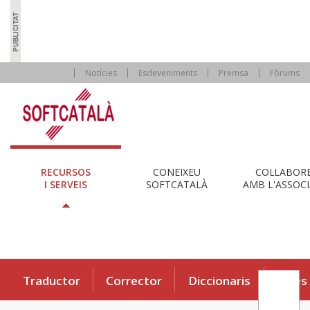
Notícies
Esdeveniments
Premsa
Fòrums
RECURSOS
CONEIXEU
COL·LABOR
I SERVEIS
SOFTCATALÀ
AMB L'ASSOCI
Traductor
Corrector
Diccionaris
Eines