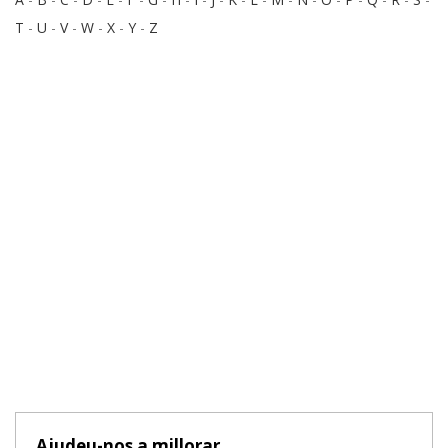
T
-
U
-
V
-
W
-
X
-
Y
-
Z
Ajudeu-nos a millorar