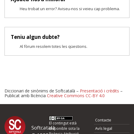
Heu trobat un error? Aviseu-nos si veieu cap problema.
Teniu algun dubte?
Al fòrum resolem totes les qüestions.
Diccionari de sinònims de Softcatalà –
Presentació i crèdits
–
Publicat amb llicència
Creative Commons CC-BY 4.0
Proposeu-nos millores o 
Contacte
d'errors
El contingut està
Softcatalà
Avís legal
disponible sota la
llicència
Atribució -