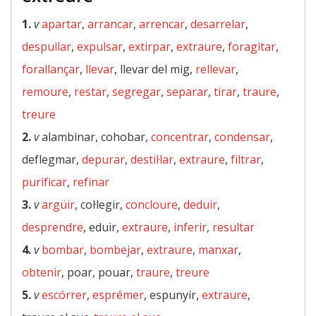
1.
v
apartar
,
arrancar
,
arrencar
,
desarrelar
,
despullar
,
expulsar
,
extirpar
,
extraure
,
foragitar
,
forallançar
,
llevar
, llevar del mig,
rellevar
,
remoure
,
restar
,
segregar
,
separar
,
tirar
,
traure
,
treure
2.
v
alambinar, cohobar,
concentrar
,
condensar
,
deflegmar,
depurar
,
destil·lar
,
extraure
,
filtrar
,
purificar
,
refinar
3.
v
argüir
, col·legir,
concloure
,
deduir
,
desprendre
, eduir,
extraure
,
inferir
,
resultar
4.
v
bombar
,
bombejar
,
extraure
,
manxar
,
obtenir
, poar, pouar,
traure
,
treure
5.
v
escórrer
,
esprémer
, espunyir,
extraure
,