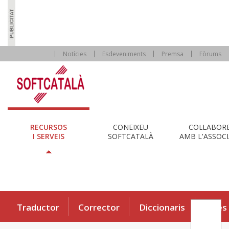
Notícies
Esdeveniments
Premsa
Fòrums
RECURSOS
CONEIXEU
COL·LABOR
I SERVEIS
SOFTCATALÀ
AMB L'ASSOCI
Traductor
Corrector
Diccionaris
Eines