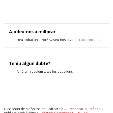
Ajudeu-nos a millorar
Heu trobat un error? Aviseu-nos si veieu cap problema.
Teniu algun dubte?
Al fòrum resolem totes les qüestions.
Diccionari de sinònims de Softcatalà –
Presentació i crèdits
–
Publicat amb llicència
Creative Commons CC-BY 4.0