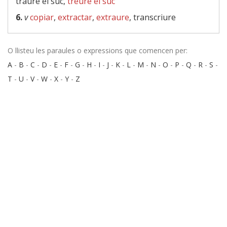
traure el suc,
treure el suc
6.
v
copiar
,
extractar
,
extraure
, transcriure
O llisteu les paraules o expressions que comencen per:
A
-
B
-
C
-
D
-
E
-
F
-
G
-
H
-
I
-
J
-
K
-
L
-
M
-
N
-
O
-
P
-
Q
-
R
-
S
-
T
-
U
-
V
-
W
-
X
-
Y
-
Z