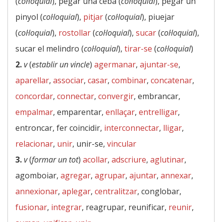
(
col·loquial
), pegar una ceba (
col·loquial
), pegar un
pinyol (
col·loquial
),
pitjar
(
col·loquial
), piuejar
(
col·loquial
),
rostollar
(
col·loquial
),
sucar
(
col·loquial
),
sucar el melindro (
col·loquial
),
tirar-se
(
col·loquial
)
2.
v
(
establir un vincle
)
agermanar
,
ajuntar-se
,
aparellar
,
associar
,
casar
,
combinar
,
concatenar
,
concordar
,
connectar
,
convergir
, embrancar,
empalmar
, emparentar,
enllaçar
,
entrelligar
,
entroncar, fer coincidir,
interconnectar
,
lligar
,
relacionar
,
unir
, unir-se,
vincular
3.
v
(
formar un tot
)
acollar
,
adscriure
,
aglutinar
,
agomboiar,
agregar
,
agrupar
,
ajuntar
,
annexar
,
annexionar
,
aplegar
,
centralitzar
, conglobar,
fusionar
,
integrar
, reagrupar, reunificar,
reunir
,