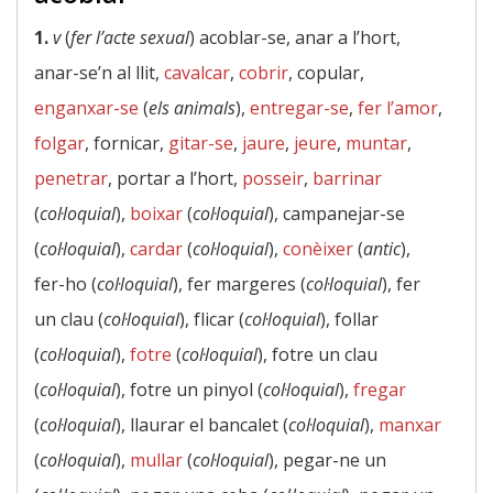
1.
v
(
fer l’acte sexual
) acoblar-se, anar a l’hort,
anar-se’n al llit,
cavalcar
,
cobrir
, copular,
enganxar-se
(
els animals
),
entregar-se
,
fer l’amor
,
folgar
, fornicar,
gitar-se
,
jaure
,
jeure
,
muntar
,
penetrar
, portar a l’hort,
posseir
,
barrinar
(
col·loquial
),
boixar
(
col·loquial
), campanejar-se
(
col·loquial
),
cardar
(
col·loquial
),
conèixer
(
antic
),
fer-ho (
col·loquial
), fer margeres (
col·loquial
), fer
un clau (
col·loquial
), flicar (
col·loquial
), follar
(
col·loquial
),
fotre
(
col·loquial
), fotre un clau
(
col·loquial
), fotre un pinyol (
col·loquial
),
fregar
(
col·loquial
), llaurar el bancalet (
col·loquial
),
manxar
(
col·loquial
),
mullar
(
col·loquial
), pegar-ne un