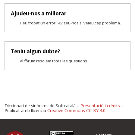
Ajudeu-nos a millorar
Heu trobat un error? Aviseu-nos si veieu cap problema.
Teniu algun dubte?
Al fòrum resolem totes les qüestions.
Diccionari de sinònims de Softcatalà –
Presentació i crèdits
–
Publicat amb llicència
Creative Commons CC-BY 4.0
Proposeu-nos millores o 