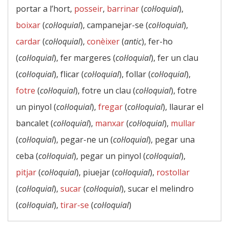
portar a l’hort,
posseir
,
barrinar
(
col·loquial
),
boixar
(
col·loquial
), campanejar-se (
col·loquial
),
cardar
(
col·loquial
),
conèixer
(
antic
), fer-ho
(
col·loquial
), fer margeres (
col·loquial
), fer un clau
(
col·loquial
), flicar (
col·loquial
), follar (
col·loquial
),
fotre
(
col·loquial
), fotre un clau (
col·loquial
), fotre
un pinyol (
col·loquial
),
fregar
(
col·loquial
), llaurar el
bancalet (
col·loquial
),
manxar
(
col·loquial
),
mullar
(
col·loquial
), pegar-ne un (
col·loquial
), pegar una
ceba (
col·loquial
), pegar un pinyol (
col·loquial
),
pitjar
(
col·loquial
), piuejar (
col·loquial
),
rostollar
(
col·loquial
),
sucar
(
col·loquial
), sucar el melindro
(
col·loquial
),
tirar-se
(
col·loquial
)