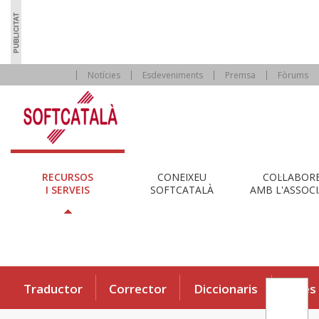
Notícies
Esdeveniments
Premsa
Fòrums
RECURSOS
CONEIXEU
COL·LABOR
I SERVEIS
SOFTCATALÀ
AMB L'ASSOCI
Traductor
Corrector
Diccionaris
Eines