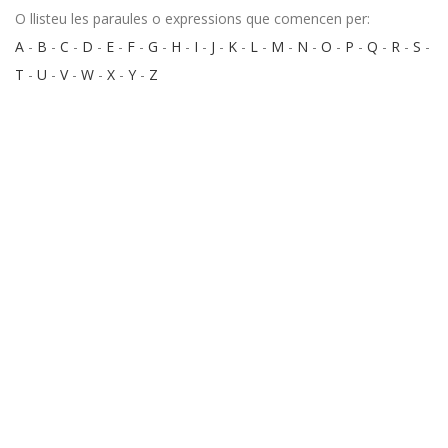
O llisteu les paraules o expressions que comencen per:
A
-
B
-
C
-
D
-
E
-
F
-
G
-
H
-
I
-
J
-
K
-
L
-
M
-
N
-
O
-
P
-
Q
-
R
-
S
-
T
-
U
-
V
-
W
-
X
-
Y
-
Z