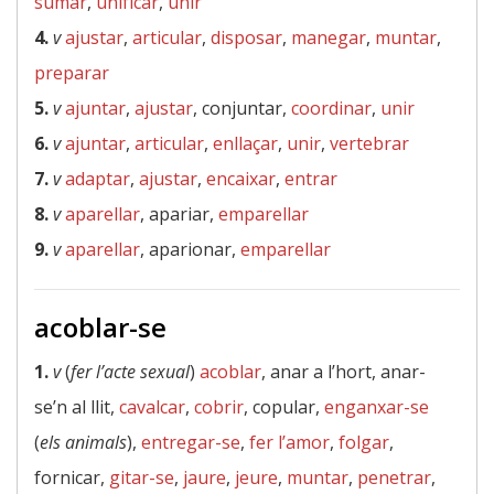
sumar
,
unificar
,
unir
4.
v
ajustar
,
articular
,
disposar
,
manegar
,
muntar
,
preparar
5.
v
ajuntar
,
ajustar
, conjuntar,
coordinar
,
unir
6.
v
ajuntar
,
articular
,
enllaçar
,
unir
,
vertebrar
7.
v
adaptar
,
ajustar
,
encaixar
,
entrar
8.
v
aparellar
, apariar,
emparellar
9.
v
aparellar
, aparionar,
emparellar
acoblar-se
1.
v
(
fer l’acte sexual
)
acoblar
, anar a l’hort, anar-
se’n al llit,
cavalcar
,
cobrir
, copular,
enganxar-se
(
els animals
),
entregar-se
,
fer l’amor
,
folgar
,
fornicar,
gitar-se
,
jaure
,
jeure
,
muntar
,
penetrar
,