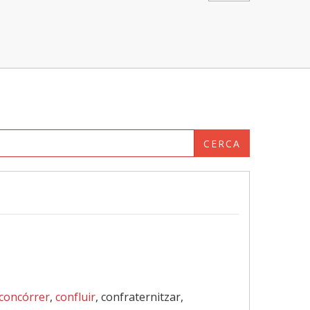
CERCA
concórrer
,
confluir
, confraternitzar,