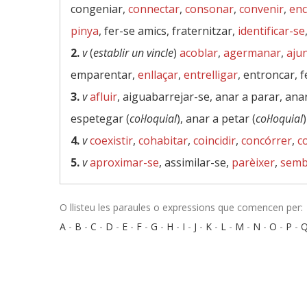
congeniar,
connectar
,
consonar
,
convenir
,
enc
pinya
, fer-se amics, fraternitzar,
identificar-se
2.
v
(
establir un vincle
)
acoblar
,
agermanar
,
aju
emparentar,
enllaçar
,
entrelligar
, entroncar, f
3.
v
afluir
, aiguabarrejar-se, anar a parar, ana
espetegar (
col·loquial
), anar a petar (
col·loquial
)
4.
v
coexistir
,
cohabitar
,
coincidir
,
concórrer
,
c
5.
v
aproximar-se
, assimilar-se,
parèixer
,
semb
O llisteu les paraules o expressions que comencen per:
A
-
B
-
C
-
D
-
E
-
F
-
G
-
H
-
I
-
J
-
K
-
L
-
M
-
N
-
O
-
P
-