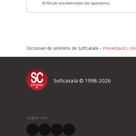
Al fòrum resolem totes les qüestions.
Diccionari de sinònims de Softcatalà –
Presentació i crè
Proposeu-nos millores o i
Softcatalà © 1998-2026
Si heu trobat un error o voleu proposar alguna millora, ompliu els ca
proposeu o l'error del qual voleu informar-nos.
El vostre nom *
Seguiu-nos
El vostre correu electrònic *