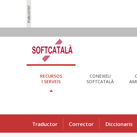
RECURSOS
CONEIXEU
I SERVEIS
SOFTCATALÀ
AMB
Traductor
Corrector
Diccionaris