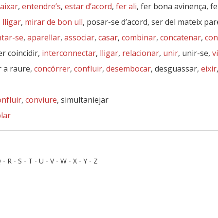
aixar
,
entendre’s
,
estar d’acord
,
fer ali
, fer bona avinença, fe
,
lligar
,
mirar de bon ull
, posar-se d’acord, ser del mateix par
ntar-se
,
aparellar
,
associar
,
casar
,
combinar
,
concatenar
,
con
er coincidir,
interconnectar
,
lligar
,
relacionar
,
unir
, unir-se,
v
r a raure,
concórrer
,
confluir
,
desembocar
, desguassar,
eixir
onfluir
,
conviure
, simultaniejar
lar
Q
-
R
-
S
-
T
-
U
-
V
-
W
-
X
-
Y
-
Z