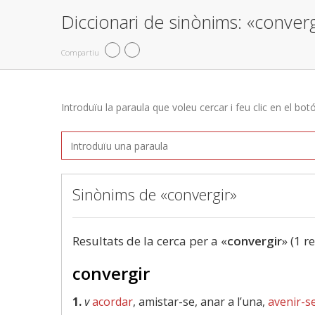
Diccionari de sinònims: «converg
Compartiu
Introduïu la paraula que voleu cercar i feu clic en el bot
Sinònims de «convergir»
Resultats de la cerca per a «
convergir
» (1 r
convergir
1.
v
acordar
, amistar-se, anar a l’una,
avenir-s