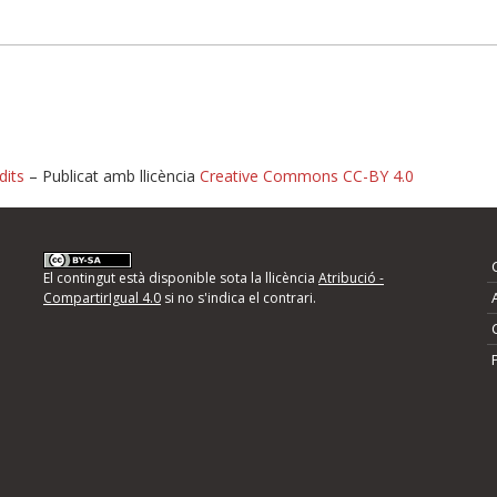
dits
– Publicat amb llicència
Creative Commons CC-BY 4.0
nformeu d'errors
El contingut està disponible sota la llicència
Atribució -
CompartirIgual 4.0
si no s'indica el contrari.
mps següents i descriviu quina és la millora que