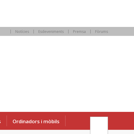
Notícies
Esdeveniments
Premsa
Fòrums
s
Ordinadors i mòbils