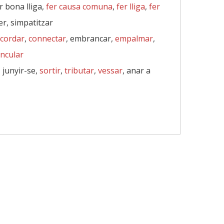
r bona lliga,
fer causa comuna
,
fer lliga
,
fer
er, simpatitzar
cordar
,
connectar
, embrancar,
empalmar
,
incular
, junyir-se,
sortir
,
tributar
,
vessar
, anar a