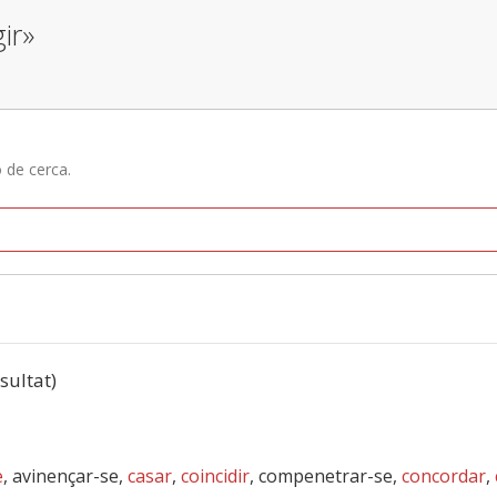
ir»
ó de cerca.
esultat)
e
, avinençar-se,
casar
,
coincidir
, compenetrar-se,
concordar
,