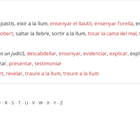
 pastís, eixir a la llum,
ensenyar el llautó
,
ensenyar l’orella
, e
cobert
, saltar la llebre, sortir a la llum,
tocar la cama del mal
,
n un judici
),
descabdellar
,
ensenyar
,
evidenciar
,
explicar
, expl
zar,
presentar
,
testimoniar
rt
,
revelar
,
traure a la llum
,
treure a la llum
Q
-
R
-
S
-
T
-
U
-
V
-
W
-
X
-
Y
-
Z