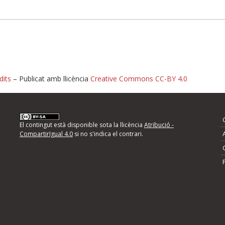
dits
– Publicat amb llicència
Creative Commons CC-BY 4.0
nformeu d'errors
El contingut està disponible sota la llicència
Atribució -
CompartirIgual 4.0
si no s'indica el contrari.
mps següents i descriviu quina és la millora que