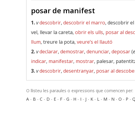
posar de manifest
1.
v
descobrir
,
descobrir el marro
, descobrir el
vel, llevar la careta,
obrir els ulls
,
posar al des
llum
, treure la pota,
veure’s el llautó
2.
v
declarar
,
demostrar
,
denunciar
,
deposar
(
e
indicar
,
manifestar
,
mostrar
, palesar, patentit
3.
v
descobrir
,
desentranyar
,
posar al descobe
O llisteu les paraules o expressions que comencen per:
A
-
B
-
C
-
D
-
E
-
F
-
G
-
H
-
I
-
J
-
K
-
L
-
M
-
N
-
O
-
P
-