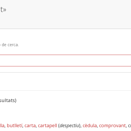
t»
ó de cerca.
sultats)
lla
,
butlletí
,
carta
,
cartapell
(
despectiu
),
cèdula
,
comprovant
, 