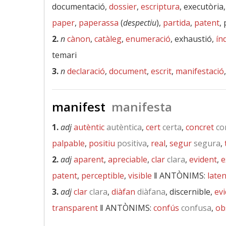
documentació,
dossier
,
escriptura
, executòria
paper
,
paperassa
(
despectiu
),
partida
,
patent
,
2.
n
cànon
,
catàleg
,
enumeració
, exhaustió,
ín
temari
3.
n
declaració
,
document
,
escrit
,
manifestació
manifest
manifesta
1.
adj
autèntic
autèntica
,
cert
certa
,
concret
co
palpable
,
positiu
positiva
,
real
,
segur
segura
,
2.
adj
aparent
,
apreciable
,
clar
clara
,
evident
,
e
patent
,
perceptible
,
visible
‖
ANTÒNIMS:
laten
3.
adj
clar
clara
,
diàfan
diàfana
, discernible,
ev
transparent
‖
ANTÒNIMS:
confús
confusa
,
ob