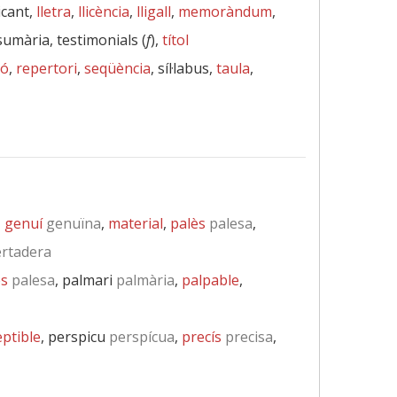
ficant,
lletra
,
llicència
,
lligall
,
memoràndum
,
 sumària, testimonials (
f
),
títol
ió
,
repertori
,
seqüència
, síl·labus,
taula
,
,
genuí
genuïna
,
material
,
palès
palesa
,
rtadera
ès
palesa
, palmari
palmària
,
palpable
,
ptible
, perspicu
perspícua
,
precís
precisa
,