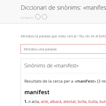
Diccionari de sinònims: «manifes
Compartiu
Introduïu la paraula que voleu cercar i feu clic en el bot
Sinònims de «manifest»
Resultats de la cerca per a «
manifest
» (3 re
manifest
1.
n
acta,
acte
,
albarà
,
atestat
,
bolla
,
butla
,
but