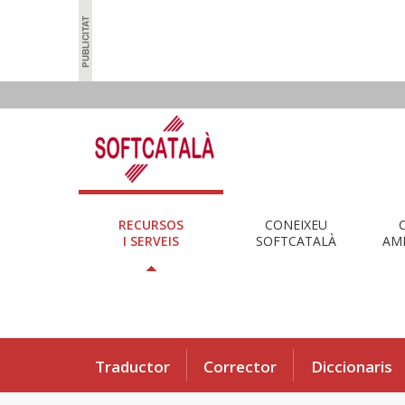
RECURSOS
CONEIXEU
I SERVEIS
SOFTCATALÀ
AMB
Traductor
Corrector
Diccionaris