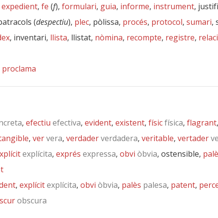
,
expedient
,
fe
(
f
),
formulari
,
guia
,
informe
,
instrument
, justi
 patracols (
despectiu
),
plec
, pòlissa,
procés
,
protocol
,
sumari
,
dex
, inventari,
llista
, llistat,
nòmina
,
recompte
,
registre
,
relac
,
proclama
ncreta
,
efectiu
efectiva
,
evident
,
existent
,
físic
física
,
flagrant
tangible
,
ver
vera
,
verdader
verdadera
,
veritable
,
vertader
ve
xplícit
explícita
,
exprés
expressa
,
obvi
òbvia
, ostensible,
pal
t
ident
,
explícit
explícita
,
obvi
òbvia
,
palès
palesa
,
patent
,
perce
scur
obscura