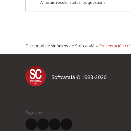
Al fòrum resolem totes les qüestions.
Diccionari de sinònims de Softcatalà –
Presentació i crè
Proposeu-nos millores o i
Softcatalà © 1998-2026
Si heu trobat un error o voleu proposar alguna millora, ompliu els ca
proposeu o l'error del qual voleu informar-nos.
El vostre nom *
Seguiu-nos
El vostre correu electrònic *