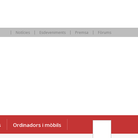
Notícies
Esdeveniments
Premsa
Fòrums
s
Ordinadors i mòbils