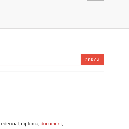
CERCA
credencial, diploma,
document
,