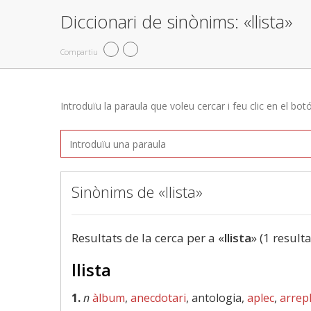
Diccionari de sinònims: «llista»
Compartiu
Introduïu la paraula que voleu cercar i feu clic en el bot
Sinònims de «llista»
Resultats de la cerca per a «
llista
» (1 resulta
llista
1.
n
àlbum
,
anecdotari
, antologia,
aplec
,
arrep