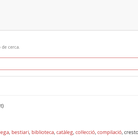
ó de cerca.
t)
lega
,
bestiari
,
biblioteca
,
catàleg
,
col·lecció
,
compilació
, crest