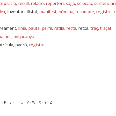
copilació
,
recull
,
relació
,
repertori
,
saga
,
selecció
,
sentenciari
dex
, inventari, llistat,
manifest
,
nòmina
,
recompte
,
registre
,
r
lineament,
línia
,
pauta
,
perfil
,
ratlla
,
recta
, retxa,
traç
,
traçat
ainell
,
mitjacanya
atrícula, padró,
registre
Q
-
R
-
S
-
T
-
U
-
V
-
W
-
X
-
Y
-
Z