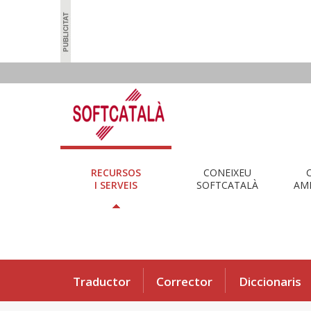
RECURSOS
CONEIXEU
I SERVEIS
SOFTCATALÀ
AMB
Traductor
Corrector
Diccionaris