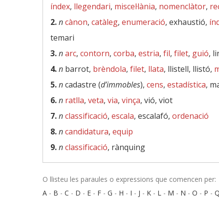
índex
,
llegendari
,
miscel·lània
,
nomenclàtor
,
re
2.
n
cànon
,
catàleg
,
enumeració
, exhaustió,
ín
temari
3.
n
arc
,
contorn
,
corba
,
estria
,
fil
,
filet
,
guió
, 
4.
n
barrot,
brèndola
,
filet
,
llata
, llistell, llistó,
m
5.
n
cadastre (
d’immobles
),
cens
,
estadística
, m
6.
n
ratlla
,
veta
,
via
,
vinça
, vió, viot
7.
n
classificació
,
escala
, escalafó,
ordenació
8.
n
candidatura
,
equip
9.
n
classificació
, rànquing
O llisteu les paraules o expressions que comencen per:
A
-
B
-
C
-
D
-
E
-
F
-
G
-
H
-
I
-
J
-
K
-
L
-
M
-
N
-
O
-
P
-