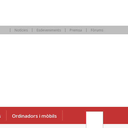
Notícies
Esdeveniments
Premsa
Fòrums
s
Ordinadors i mòbils