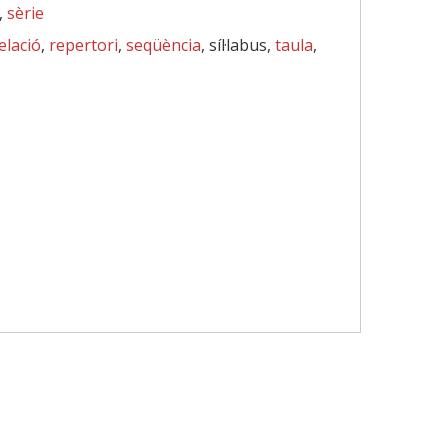
,
sèrie
elació
,
repertori
,
seqüència
, síl·labus,
taula
,