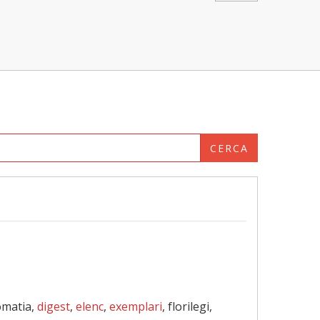
CERCA
omatia,
digest
,
elenc
,
exemplari
, florilegi,