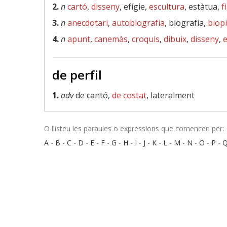
2.
n
cartó
,
disseny
, efígie,
escultura
, estàtua,
f
3.
n
anecdotari
,
autobiografia
, biografia,
biopi
4.
n
apunt
,
canemàs
,
croquis
,
dibuix
,
disseny
,
de perfil
1.
adv
de cantó,
de costat
, lateralment
O llisteu les paraules o expressions que comencen per:
A
-
B
-
C
-
D
-
E
-
F
-
G
-
H
-
I
-
J
-
K
-
L
-
M
-
N
-
O
-
P
-