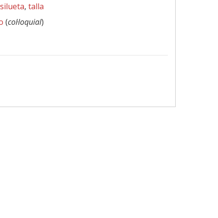
silueta
,
talla
o
(
col·loquial
)