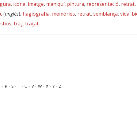
igura
,
icona
,
imatge
,
maniquí
,
pintura
,
representació
,
retrat
,
c
(
anglès
),
hagiografia
,
memòries
,
retrat
,
semblança
,
vida
,
bi
esbós
,
traç
,
traçat
Q
-
R
-
S
-
T
-
U
-
V
-
W
-
X
-
Y
-
Z