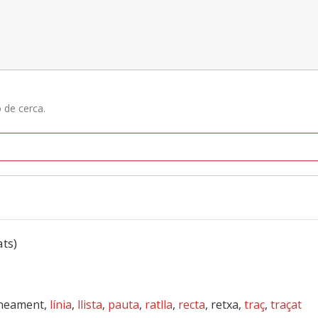
ó de cerca.
ats)
lineament,
línia
,
llista
,
pauta
,
ratlla
,
recta
, retxa,
traç
,
traçat