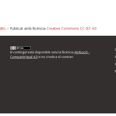
dits
– Publicat amb llicència
Creative Commons CC-BY 4.0
nformeu d'errors
El contingut està disponible sota la llicència
Atribució -
CompartirIgual 4.0
si no s'indica el contrari.
mps següents i descriviu quina és la millora que