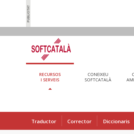
RECURSOS
CONEIXEU
I SERVEIS
SOFTCATALÀ
AMB
Traductor
Corrector
Diccionaris