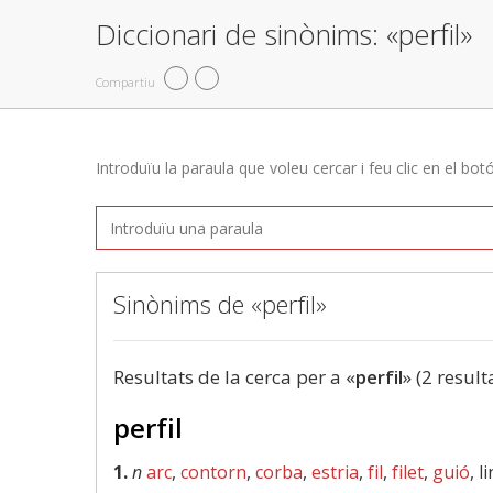
Diccionari de sinònims: «perfil»
Compartiu
Introduïu la paraula que voleu cercar i feu clic en el bot
Sinònims de «perfil»
Resultats de la cerca per a «
perfil
» (2 result
perfil
1.
n
arc
,
contorn
,
corba
,
estria
,
fil
,
filet
,
guió
, 