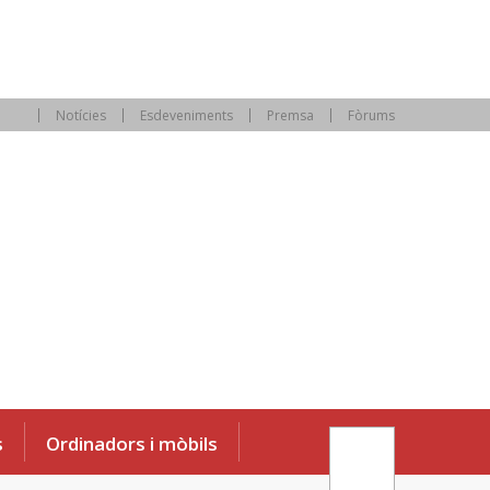
Notícies
Esdeveniments
Premsa
Fòrums
s
Ordinadors i mòbils