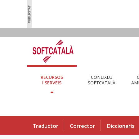
RECURSOS
CONEIXEU
I SERVEIS
SOFTCATALÀ
AMB
Traductor
Corrector
Diccionaris