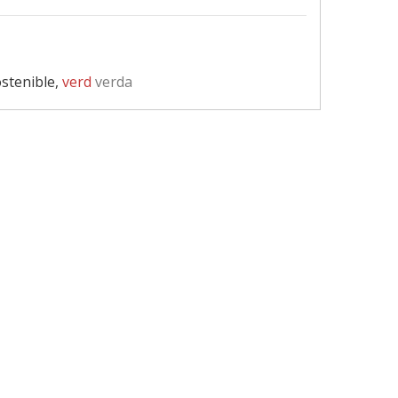
ostenible,
verd
verda