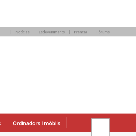
Notícies
Esdeveniments
Premsa
Fòrums
s
Ordinadors i mòbils