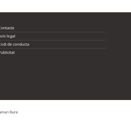
Contacte
Avís legal
Codi de conducta
Publicitat
mari lliure.