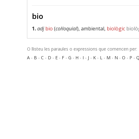
bio
1.
adj
bio
(
col·loquial
), ambiental,
biològic
biolò
O llisteu les paraules o expressions que comencen per:
A
-
B
-
C
-
D
-
E
-
F
-
G
-
H
-
I
-
J
-
K
-
L
-
M
-
N
-
O
-
P
-