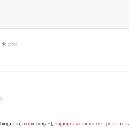
ó de cerca.
)
 biografia,
biopic
(
anglès
),
hagiografia
,
memòries
,
perfil
,
retr