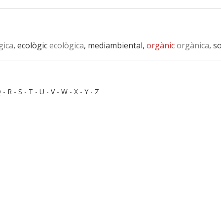
gica
, ecològic
ecològica
, mediambiental,
orgànic
orgànica
, s
Q
-
R
-
S
-
T
-
U
-
V
-
W
-
X
-
Y
-
Z