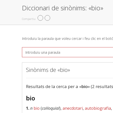
Diccionari de sinònims: «bio»
Compartiu
Introduïu la paraula que voleu cercar i feu clic en el bot
Sinònims de «bio»
Resultats de la cerca per a «
bio
» (2 resultats
bio
1.
n
bio
(
col·loquial
),
anecdotari
,
autobiografia
,