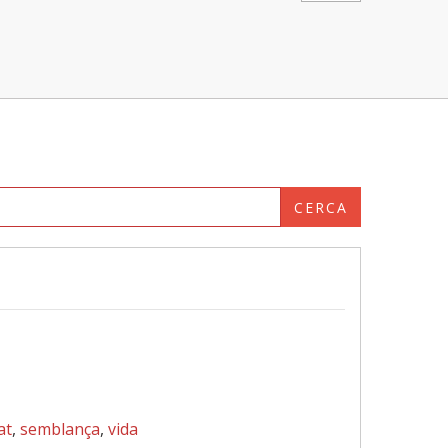
CERCA
at
,
semblança
,
vida