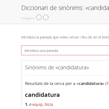
Diccionari de sinònims: «candid
Compartiu
Introduïu la paraula que voleu cercar i feu clic en el bot
Sinònims de «candidatura»
Resultats de la cerca per a «
candidatura
» (
candidatura
1.
n
equip
,
llista