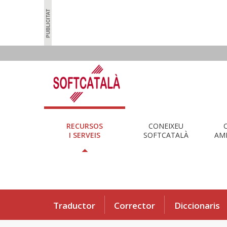
RECURSOS
CONEIXEU
I SERVEIS
SOFTCATALÀ
AMB
Traductor
Corrector
Diccionaris