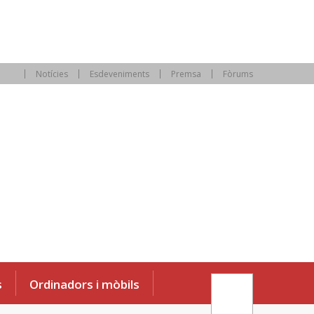
Notícies
Esdeveniments
Premsa
Fòrums
s
Ordinadors i mòbils