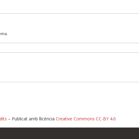
lema.
dits
– Publicat amb llicència
Creative Commons CC-BY 4.0