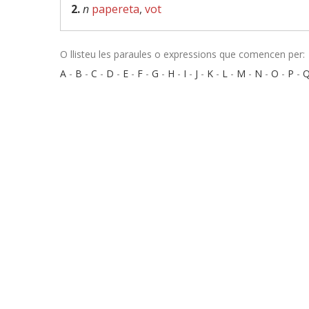
2.
n
papereta
,
vot
O llisteu les paraules o expressions que comencen per:
A
-
B
-
C
-
D
-
E
-
F
-
G
-
H
-
I
-
J
-
K
-
L
-
M
-
N
-
O
-
P
-