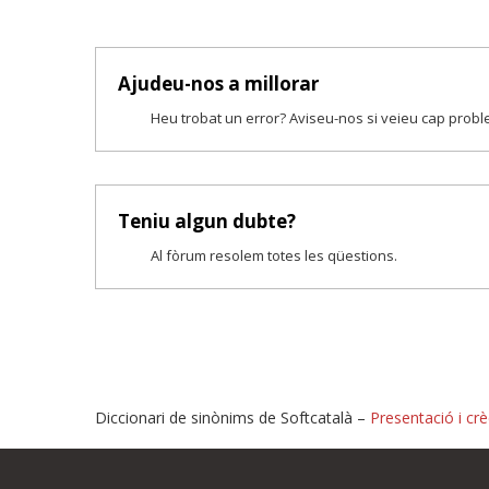
Ajudeu-nos a millorar
Heu trobat un error? Aviseu-nos si veieu cap prob
Teniu algun dubte?
Al fòrum resolem totes les qüestions.
Diccionari de sinònims de Softcatalà –
Presentació i crè