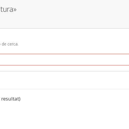
atura»
ó de cerca.
1 resultat)