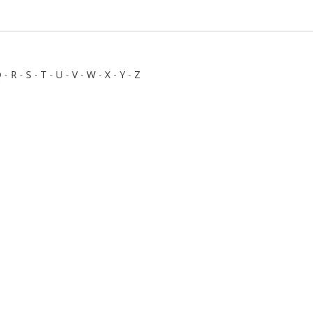
Q
-
R
-
S
-
T
-
U
-
V
-
W
-
X
-
Y
-
Z