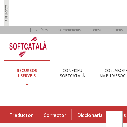
Notícies
Esdeveniments
Premsa
Fòrums
RECURSOS
CONEIXEU
COL·LABOR
I SERVEIS
SOFTCATALÀ
AMB L'ASSOCI
Traductor
Corrector
Diccionaris
Eines