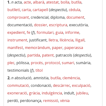
1.
n
acta,
acte
,
albarà
,
atestat
,
bolla
,
butlla
,
butlletí
,
carta
,
cartapell
(
despectiu
),
cèdula
,
comprovant
, credencial, diploma,
document
,
documentació,
dossier
,
escriptura
, executòria,
expedient
,
fe
(
f
),
formulari
,
guia
,
informe
,
instrument
, justificant,
lletra
,
llicència
,
lligall
,
manifest
,
memoràndum
,
paper
,
paperassa
(
despectiu
),
partida
,
patent
, patracols (
despectiu
),
plec
, pòlissa,
procés
,
protocol
,
sumari
, sumària,
testimonials (
f
),
títol
2.
n
absolució, amnistia,
butlla
,
clemència
,
commutació
, condonació,
descàrrec
,
exculpació
,
exoneració
,
gràcia
,
indulgència
, indult,
jubileu
,
perdó, perdonança,
remissió
,
vènia