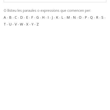
O llisteu les paraules o expressions que comencen per:
A
-
B
-
C
-
D
-
E
-
F
-
G
-
H
-
I
-
J
-
K
-
L
-
M
-
N
-
O
-
P
-
Q
-
R
-
S
-
T
-
U
-
V
-
W
-
X
-
Y
-
Z