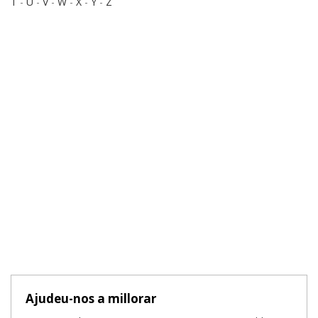
T
-
U
-
V
-
W
-
X
-
Y
-
Z
Ajudeu-nos a millorar