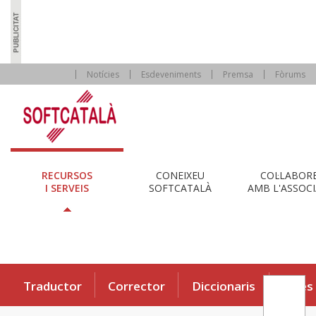
Notícies
Esdeveniments
Premsa
Fòrums
RECURSOS
CONEIXEU
COL·LABOR
I SERVEIS
SOFTCATALÀ
AMB L'ASSOCI
Traductor
Corrector
Diccionaris
Eines