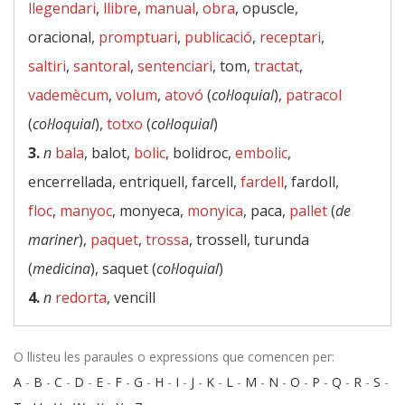
llegendari
,
llibre
,
manual
,
obra
, opuscle,
oracional,
promptuari
,
publicació
,
receptari
,
saltiri
,
santoral
,
sentenciari
, tom,
tractat
,
vademècum
,
volum
,
atovó
(
col·loquial
),
patracol
(
col·loquial
),
totxo
(
col·loquial
)
3.
n
bala
, balot,
bolic
, bolidroc,
embolic
,
encerrellada, entriquell, farcell,
fardell
, fardoll,
floc
,
manyoc
, monyeca,
monyica
, paca,
pallet
(
de
mariner
),
paquet
,
trossa
, trossell, turunda
(
medicina
), saquet (
col·loquial
)
4.
n
redorta
, vencill
O llisteu les paraules o expressions que comencen per:
A
-
B
-
C
-
D
-
E
-
F
-
G
-
H
-
I
-
J
-
K
-
L
-
M
-
N
-
O
-
P
-
Q
-
R
-
S
-