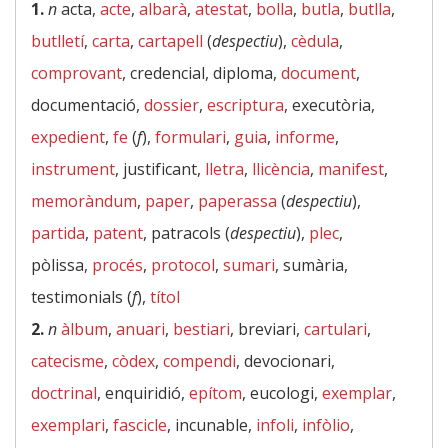
1.
n
acta,
acte
,
albarà
,
atestat
,
bolla
,
butla
,
butlla
,
butlletí
,
carta
,
cartapell
(
despectiu
),
cèdula
,
comprovant
, credencial, diploma,
document
,
documentació,
dossier
,
escriptura
, executòria,
expedient
,
fe
(
f
),
formulari
,
guia
,
informe
,
instrument
, justificant,
lletra
,
llicència
,
manifest
,
memoràndum
,
paper
,
paperassa
(
despectiu
),
partida
,
patent
, patracols (
despectiu
),
plec
,
pòlissa,
procés
,
protocol
,
sumari
, sumària,
testimonials (
f
),
títol
2.
n
àlbum
,
anuari
,
bestiari
, breviari,
cartulari
,
catecisme
,
còdex
,
compendi
, devocionari,
doctrinal
, enquiridió,
epítom
, eucologi,
exemplar
,
exemplari
,
fascicle
, incunable,
infoli
,
infòlio
,