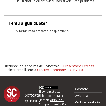
Heu trobat un error? Aviseu-nos si veieu cap problema.
Teniu algun dubte?
Al fòrum resolem totes les qüestions.
Diccionari de sinònims de Softcatalà –
Presentació i crèdits
–
Publicat amb llicència
Creative Commons CC-BY 4.0
Proposeu-nos millores o 
Contacte
d'errors
El contingut està
Softcatalà
Avís legal
disponible sota la
llicència
Atribució -
© 1998-
Codi de conducta
Si heu trobat un error o voleu proposar alguna millora, ompliu els ca
CompartirIgual 4.0
si