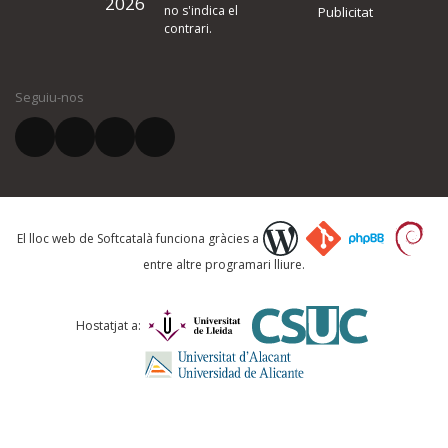
2026
quina és la millora que proposeu o l'error del qual voleu informar-no
no s'indica el
Publicitat
contrari.
El vostre nom *
Seguiu-nos
El vostre correu electrònic *
Què proposeu?
El lloc web de Softcatalà funciona gràcies a
entre altre programari lliure.
Comentari *
Hostatjat a: