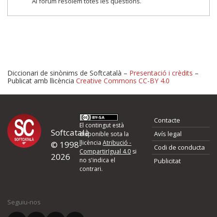
Al fòrum resolem totes les qüestions.
Diccionari de sinònims de Softcatalà –
Presentació i crèdits
–
Publicat amb llicència
Creative Commons CC-BY 4.0
Proposeu-nos millores o 
Contacte
d'errors
El contingut està
Softcatalà
Avís legal
disponible sota la
llicència
Atribució -
© 1998-
Codi de conducta
Si heu trobat un error o voleu proposar alguna millora, ompliu els ca
CompartirIgual 4.0
si
2026
quina és la millora que proposeu o l'error del qual voleu informar-no
no s'indica el
Publicitat
contrari.
El vostre nom *
Seguiu-nos