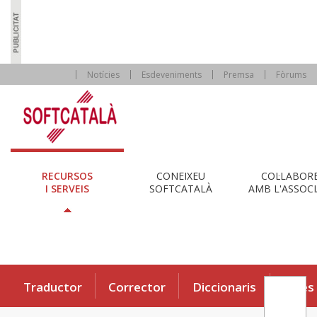
Notícies
Esdeveniments
Premsa
Fòrums
RECURSOS
CONEIXEU
COL·LABOR
I SERVEIS
SOFTCATALÀ
AMB L'ASSOCI
Traductor
Corrector
Diccionaris
Eines