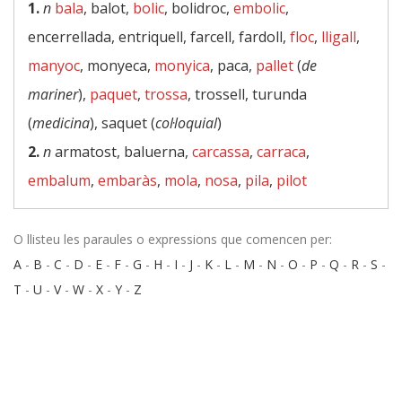
1.
n
bala
, balot,
bolic
, bolidroc,
embolic
,
encerrellada, entriquell, farcell, fardoll,
floc
,
lligall
,
manyoc
, monyeca,
monyica
, paca,
pallet
(
de
mariner
),
paquet
,
trossa
, trossell, turunda
(
medicina
), saquet (
col·loquial
)
2.
n
armatost, baluerna,
carcassa
,
carraca
,
embalum
,
embaràs
,
mola
,
nosa
,
pila
,
pilot
O llisteu les paraules o expressions que comencen per:
A
-
B
-
C
-
D
-
E
-
F
-
G
-
H
-
I
-
J
-
K
-
L
-
M
-
N
-
O
-
P
-
Q
-
R
-
S
-
T
-
U
-
V
-
W
-
X
-
Y
-
Z