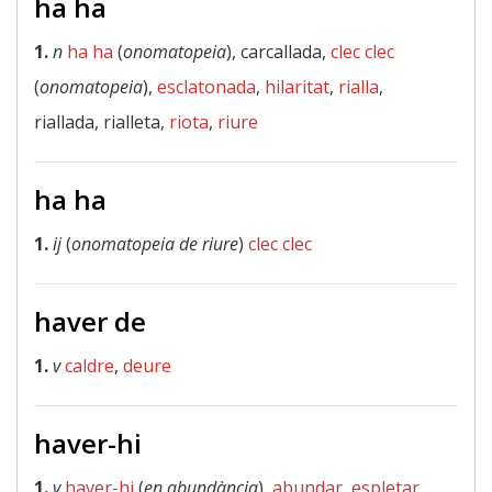
ha ha
1.
n
ha ha
(
onomatopeia
), carcallada,
clec clec
(
onomatopeia
),
esclatonada
,
hilaritat
,
rialla
,
riallada, rialleta,
riota
,
riure
ha ha
1.
ij
(
onomatopeia de riure
)
clec clec
haver de
1.
v
caldre
,
deure
haver-hi
1.
v
haver-hi
(
en abundància
),
abundar
,
espletar
,