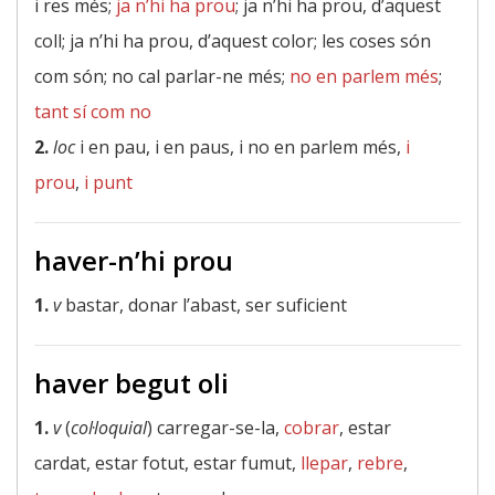
i res més;
ja n’hi ha prou
; ja n’hi ha prou, d’aquest
coll; ja n’hi ha prou, d’aquest color; les coses són
com són; no cal parlar-ne més;
no en parlem més
;
tant sí com no
2.
loc
i en pau, i en paus, i no en parlem més,
i
prou
,
i punt
haver-n’hi prou
1.
v
bastar, donar l’abast, ser suficient
haver begut oli
1.
v
(
col·loquial
) carregar-se-la,
cobrar
, estar
cardat, estar fotut, estar fumut,
llepar
,
rebre
,