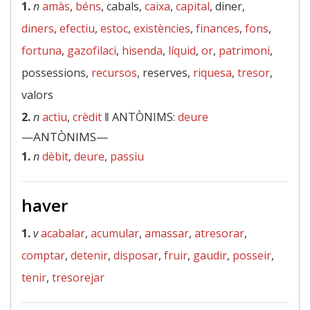
1.
n
amàs
,
béns
, cabals,
caixa
,
capital
, diner,
diners
,
efectiu
,
estoc
,
existències
,
finances
,
fons
,
fortuna
,
gazofilaci
,
hisenda
,
líquid
,
or
,
patrimoni
,
possessions,
recursos
, reserves,
riquesa
,
tresor
,
valors
2.
n
actiu
,
crèdit
‖
ANTÒNIMS:
deure
—ANTÒNIMS—
1.
n
dèbit
,
deure
,
passiu
haver
1.
v
acabalar
,
acumular
,
amassar
,
atresorar
,
comptar
,
detenir
,
disposar
,
fruir
,
gaudir
,
posseir
,
tenir
,
tresorejar