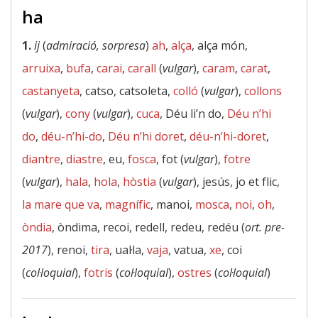
ha
1.
ij
(
admiració, sorpresa
)
ah
,
alça
, alça món,
arruixa
,
bufa
,
carai
,
carall
(
vulgar
),
caram
,
carat
,
castanyeta
, catso, catsoleta,
colló
(
vulgar
),
collons
(
vulgar
),
cony
(
vulgar
),
cuca
, Déu li’n do,
Déu n’hi
do
,
déu-n’hi-do
,
Déu n’hi doret
,
déu-n’hi-doret
,
diantre
,
diastre
, eu,
fosca
, fot (
vulgar
),
fotre
(
vulgar
),
hala
,
hola
,
hòstia
(
vulgar
), jesús, jo et flic,
la mare que va
,
magnífic
, manoi,
mosca
,
noi
,
oh
,
òndia
, òndima, recoi, redell, redeu, redéu (
ort. pre-
2017
), renoi,
tira
, ual·la,
vaja
, vatua,
xe
, coi
(
col·loquial
),
fotris
(
col·loquial
),
ostres
(
col·loquial
)