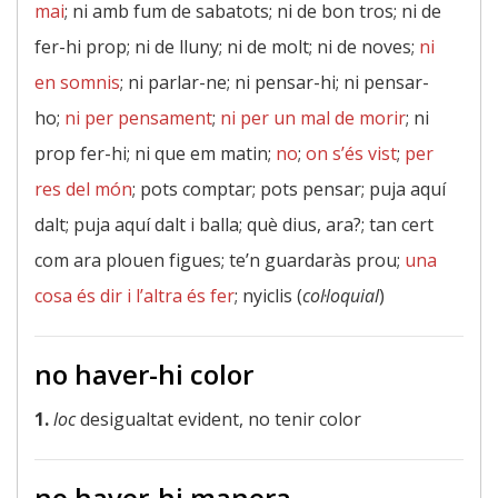
mai
; ni amb fum de sabatots; ni de bon tros; ni de
fer-hi prop; ni de lluny; ni de molt; ni de noves;
ni
en somnis
; ni parlar-ne; ni pensar-hi; ni pensar-
ho;
ni per pensament
;
ni per un mal de morir
; ni
prop fer-hi; ni que em matin;
no
;
on s’és vist
;
per
res del món
; pots comptar; pots pensar; puja aquí
dalt; puja aquí dalt i balla; què dius, ara?; tan cert
com ara plouen figues; te’n guardaràs prou;
una
cosa és dir i l’altra és fer
; nyiclis (
col·loquial
)
no haver-hi color
1.
loc
desigualtat evident, no tenir color
no haver-hi manera