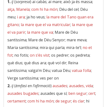
1.
ij
(
sorpresa
) ai cabàs; ai mare; això ja és massa;
alça, Manela
;
com hi ha món
; Déu del cel; Déu
meu;
i ara
; ja ho veus;
la mare del Tano quan era
gitano
;
la mare que el va matricular
;
la mare que
el va parir
;
la mare que va
; Mare de Déu
santíssima; Mare de Déu Senyor; mare meva;
Maria santíssima; mira qui parla; mira-te’l;
no et
fot
; no fotis;
on s’és vist
; os pedrer; os pedreta;
què dius; què dius ara; què vol dir; Reina
santíssima; valga’m Déu; vatua Déu;
vatua l’olla
;
Verge santíssima; ves per on
2.
ij
(
èmfasi en l’afirmació
)
ausades
;
ausades, vida
;
ausades bugades
; ausades que sí;
ben segur
;
cert
;
certament
;
com hi ha món
;
de segur
;
és clar
; hi