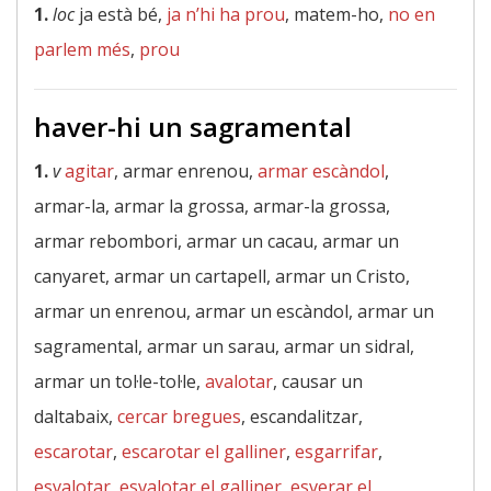
1.
loc
ja està bé,
ja n’hi ha prou
, matem-ho,
no en
parlem més
,
prou
haver-hi un sagramental
1.
v
agitar
, armar enrenou,
armar escàndol
,
armar-la, armar la grossa, armar-la grossa,
armar rebombori, armar un cacau, armar un
canyaret, armar un cartapell, armar un Cristo,
armar un enrenou, armar un escàndol, armar un
sagramental, armar un sarau, armar un sidral,
armar un tol·le-tol·le,
avalotar
, causar un
daltabaix,
cercar bregues
, escandalitzar,
escarotar
,
escarotar el galliner
,
esgarrifar
,
esvalotar
,
esvalotar el galliner
,
esverar el