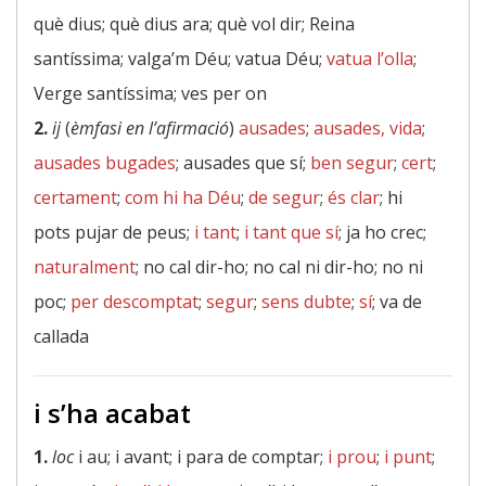
què dius; què dius ara; què vol dir; Reina
santíssima; valga’m Déu; vatua Déu;
vatua l’olla
;
Verge santíssima; ves per on
2.
ij
(
èmfasi en l’afirmació
)
ausades
;
ausades, vida
;
ausades bugades
; ausades que sí;
ben segur
;
cert
;
certament
;
com hi ha Déu
;
de segur
;
és clar
; hi
pots pujar de peus;
i tant
;
i tant que sí
; ja ho crec;
naturalment
; no cal dir-ho; no cal ni dir-ho; no ni
poc;
per descomptat
;
segur
;
sens dubte
;
sí
; va de
callada
i s’ha acabat
1.
loc
i au; i avant; i para de comptar;
i prou
;
i punt
;