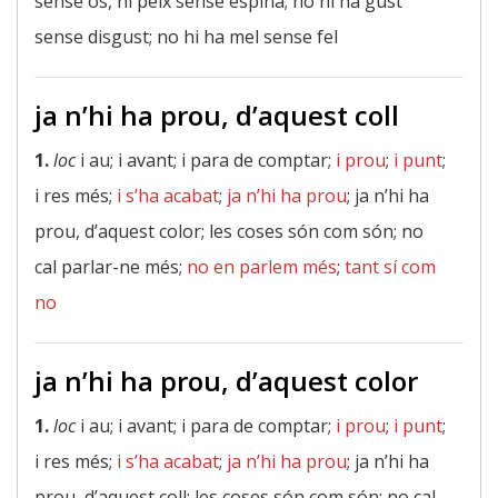
sense os, ni peix sense espina; no hi ha gust
sense disgust; no hi ha mel sense fel
ja n’hi ha prou, d’aquest coll
1.
loc
i au; i avant; i para de comptar;
i prou
;
i punt
;
i res més;
i s’ha acabat
;
ja n’hi ha prou
; ja n’hi ha
prou, d’aquest color; les coses són com són; no
cal parlar-ne més;
no en parlem més
;
tant sí com
no
ja n’hi ha prou, d’aquest color
1.
loc
i au; i avant; i para de comptar;
i prou
;
i punt
;
i res més;
i s’ha acabat
;
ja n’hi ha prou
; ja n’hi ha
prou, d’aquest coll; les coses són com són; no cal