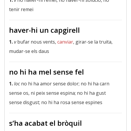
1.
v
no haver-hi remei, no haver-hi solució, no
tenir remei
haver-hi un capgirell
1.
v
bufar nous vents,
canviar
, girar-se la truita,
mudar-se els daus
no hi ha mel sense fel
1.
loc
no hi ha amor sense dolor; no hi ha carn
sense os, ni peix sense espina; no hi ha gust
sense disgust; no hi ha rosa sense espines
s’ha acabat el bròquil