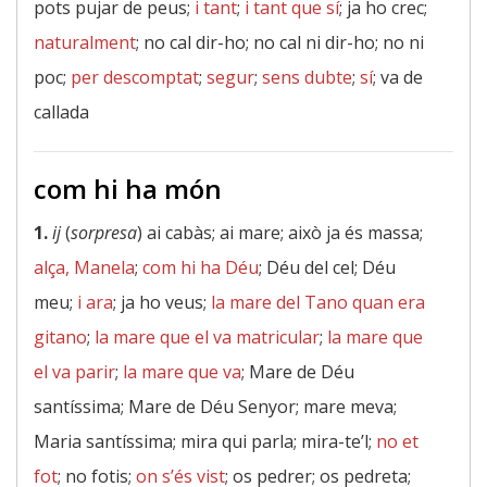
pots pujar de peus;
i tant
;
i tant que sí
; ja ho crec;
naturalment
; no cal dir-ho; no cal ni dir-ho; no ni
poc;
per descomptat
;
segur
;
sens dubte
;
sí
; va de
callada
com hi ha món
1.
ij
(
sorpresa
) ai cabàs; ai mare; això ja és massa;
alça, Manela
;
com hi ha Déu
; Déu del cel; Déu
meu;
i ara
; ja ho veus;
la mare del Tano quan era
gitano
;
la mare que el va matricular
;
la mare que
el va parir
;
la mare que va
; Mare de Déu
santíssima; Mare de Déu Senyor; mare meva;
Maria santíssima; mira qui parla; mira-te’l;
no et
fot
; no fotis;
on s’és vist
; os pedrer; os pedreta;