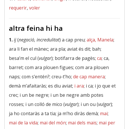
requerir
,
voler
altra feina hi ha
1.
ij
(
negació, incredulitat
) a cap preu;
alça, Manela
;
ara li fan el mànec; ara pla; aviat és dit; bah;
besa’m el cul (
vulgar
); botifarra de pagès;
ca
; ca,
barret; com ara plouen figues; com ara plouen
naps; com s’entén?; creu-t’ho;
de cap manera
;
demà m’afaitaràs; es diu aviat;
i ara
; i ca; i jo que et
crec; i un be negre; i un be negre amb potes
rosses; i un colló de mico (
vulgar
); i un ou (
vulgar
);
ja ho contaràs a ta tia; ja m’ho diràs demà;
mai
;
mai de la vida
;
mai del món
;
mai dels mais
;
mai per