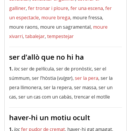
galliner
,
fer tronar i ploure
,
fer una escena
,
fer
un espectacle
,
moure brega
, moure fressa,
moure raons, moure un sagramental,
moure
xivarri
,
tabalejar
,
tempestejar
ser d’allò que no hi ha
1.
loc
ser de pel·lícula, ser de pronòstic, ser el
súmmum, ser l’hòstia (
vulgar
),
ser la pera
, ser la
pera llimonera, ser la repera, ser massa, ser un
cas, ser un cas com un cabàs, trencar el motlle
haver-hi un motiu ocult
1.
loc
fer pudor de cremat
, haver-hi gat amagat,