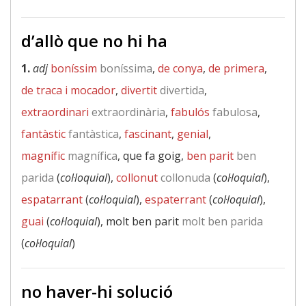
d’allò que no hi ha
1.
adj
boníssim
boníssima
,
de conya
,
de primera
,
de traca i mocador
,
divertit
divertida
,
extraordinari
extraordinària
,
fabulós
fabulosa
,
fantàstic
fantàstica
,
fascinant
,
genial
,
magnífic
magnífica
, que fa goig,
ben parit
ben
parida
(
col·loquial
),
collonut
collonuda
(
col·loquial
),
espatarrant
(
col·loquial
),
espaterrant
(
col·loquial
),
guai
(
col·loquial
), molt ben parit
molt ben parida
(
col·loquial
)
no haver-hi solució