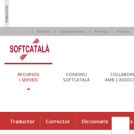
Notícies
Esdeveniments
Premsa
Fòrums
RECURSOS
CONEIXEU
COL·LABOR
I SERVEIS
SOFTCATALÀ
AMB L'ASSOCI
Traductor
Corrector
Diccionaris
Eines