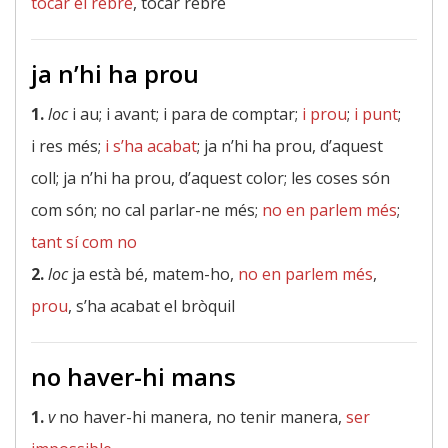
tocar el rebre
, tocar rebre
ja n’hi ha prou
1.
loc
i au; i avant; i para de comptar;
i prou
;
i punt
;
i res més;
i s’ha acabat
; ja n’hi ha prou, d’aquest
coll; ja n’hi ha prou, d’aquest color; les coses són
com són; no cal parlar-ne més;
no en parlem més
;
tant sí com no
2.
loc
ja està bé, matem-ho,
no en parlem més
,
prou
, s’ha acabat el bròquil
no haver-hi mans
1.
v
no haver-hi manera, no tenir manera,
ser