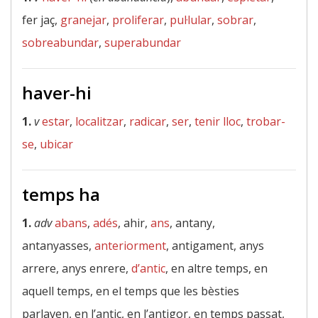
fer jaç,
granejar
,
proliferar
,
pul·lular
,
sobrar
,
sobreabundar
,
superabundar
haver-hi
1.
v
estar
,
localitzar
,
radicar
,
ser
,
tenir lloc
,
trobar-
se
,
ubicar
temps ha
1.
adv
abans
,
adés
, ahir,
ans
, antany,
antanyasses,
anteriorment
, antigament, anys
arrere, anys enrere,
d’antic
, en altre temps, en
aquell temps, en el temps que les bèsties
parlaven, en l’antic, en l’antigor, en temps passat,