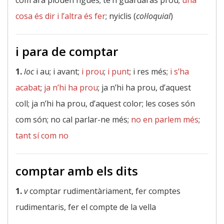
com ara plouen figues; te’n guardaràs prou;
una
cosa és dir i l’altra és fer
; nyiclis (
col·loquial
)
i para de comptar
1.
loc
i au; i avant;
i prou
;
i punt
; i res més;
i s’ha
acabat
;
ja n’hi ha prou
; ja n’hi ha prou, d’aquest
coll; ja n’hi ha prou, d’aquest color; les coses són
com són; no cal parlar-ne més;
no en parlem més
;
tant sí com no
comptar amb els dits
1.
v
comptar rudimentàriament, fer comptes
rudimentaris, fer el compte de la vella