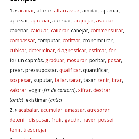
1.
v
acanar
, aforar,
alfarrassar
, amidar, apamar,
apassar,
apreciar
, apreuar,
arquejar
,
avaluar
,
cadenar,
calcular
,
calibrar
, canejar,
commensurar
,
compassar
, computar,
cotitzar
, cronometrar,
cubicar
,
determinar
,
diagnosticar
,
estimar
,
fer
,
fer un capmàs,
graduar
,
mesurar
, peritar,
pesar
,
prear, pressupostar,
qualificar
, quantificar,
sospesar
, suputar,
tallar
,
tarar
, taxar,
tenir
,
tirar
,
valorar
, vogir (
fer de contorn
),
xifrar
,
destrar
(
antic
), existimar (
antic
)
2.
v
acabalar
,
acumular
,
amassar
,
atresorar
,
detenir
,
disposar
,
fruir
,
gaudir
,
haver
,
posseir
,
tenir
,
tresorejar