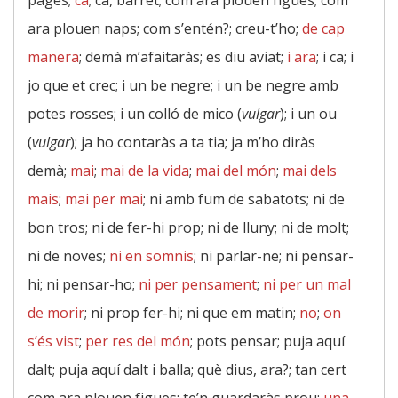
pagès;
ca
; ca, barret; com ara plouen figues; com
ara plouen naps; com s’entén?; creu-t’ho;
de cap
manera
; demà m’afaitaràs; es diu aviat;
i ara
; i ca; i
jo que et crec; i un be negre; i un be negre amb
potes rosses; i un colló de mico (
vulgar
); i un ou
(
vulgar
); ja ho contaràs a ta tia; ja m’ho diràs
demà;
mai
;
mai de la vida
;
mai del món
;
mai dels
mais
;
mai per mai
; ni amb fum de sabatots; ni de
bon tros; ni de fer-hi prop; ni de lluny; ni de molt;
ni de noves;
ni en somnis
; ni parlar-ne; ni pensar-
hi; ni pensar-ho;
ni per pensament
;
ni per un mal
de morir
; ni prop fer-hi; ni que em matin;
no
;
on
s’és vist
;
per res del món
; pots pensar; puja aquí
dalt; puja aquí dalt i balla; què dius, ara?; tan cert