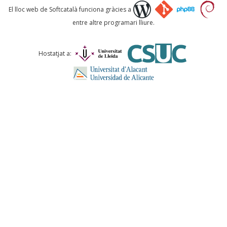
Què proposeu?
El lloc web de Softcatalà funciona gràcies a
entre altre programari lliure.
Comentari *
Hostatjat a:
ENVIA