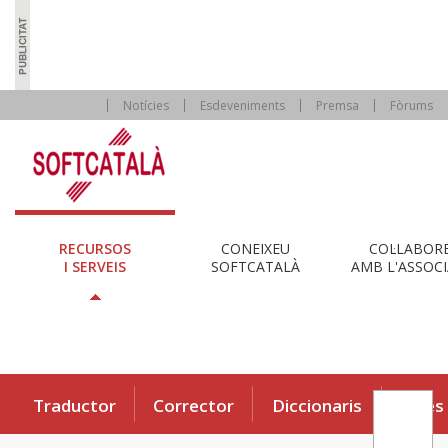
Notícies
Esdeveniments
Premsa
Fòrums
RECURSOS
CONEIXEU
COL·LABOR
I SERVEIS
SOFTCATALÀ
AMB L'ASSOCI
Traductor
Corrector
Diccionaris
Eines