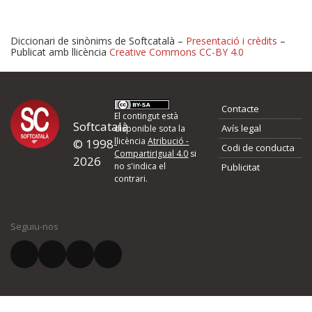
Diccionari de sinònims de Softcatalà –
Presentació i crèdits
–
Publicat amb llicència
Creative Commons CC-BY 4.0
Proposeu-nos millores o 
Contacte
d'errors
El contingut està
Softcatalà
Avís legal
disponible sota la
llicència
Atribució -
© 1998-
Codi de conducta
Si heu trobat un error o voleu proposar alguna millora, ompliu els ca
CompartirIgual 4.0
si
2026
quina és la millora que proposeu o l'error del qual voleu informar-no
no s'indica el
Publicitat
contrari.
El vostre nom *
Seguiu-nos
El vostre correu electrònic *