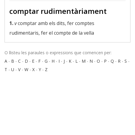
comptar rudimentàriament
1.
v
comptar amb els dits, fer comptes
rudimentaris, fer el compte de la vella
O llisteu les paraules o expressions que comencen per:
A
-
B
-
C
-
D
-
E
-
F
-
G
-
H
-
I
-
J
-
K
-
L
-
M
-
N
-
O
-
P
-
Q
-
R
-
S
-
T
-
U
-
V
-
W
-
X
-
Y
-
Z