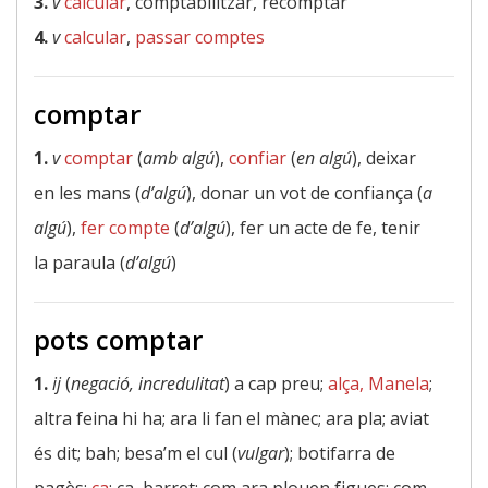
3.
v
calcular
, comptabilitzar, recomptar
4.
v
calcular
,
passar comptes
comptar
1.
v
comptar
(
amb algú
),
confiar
(
en algú
), deixar
en les mans (
d’algú
), donar un vot de confiança (
a
algú
),
fer compte
(
d’algú
), fer un acte de fe, tenir
la paraula (
d’algú
)
pots comptar
1.
ij
(
negació, incredulitat
) a cap preu;
alça, Manela
;
altra feina hi ha; ara li fan el mànec; ara pla; aviat
és dit; bah; besa’m el cul (
vulgar
); botifarra de