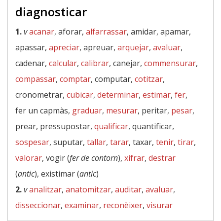
diagnosticar
1.
v
acanar
, aforar,
alfarrassar
, amidar, apamar,
apassar,
apreciar
, apreuar,
arquejar
,
avaluar
,
cadenar,
calcular
,
calibrar
, canejar,
commensurar
,
compassar
,
comptar
, computar,
cotitzar
,
cronometrar,
cubicar
,
determinar
,
estimar
,
fer
,
fer un capmàs,
graduar
,
mesurar
, peritar,
pesar
,
prear, pressupostar,
qualificar
, quantificar,
sospesar
, suputar,
tallar
,
tarar
, taxar,
tenir
,
tirar
,
valorar
, vogir (
fer de contorn
),
xifrar
,
destrar
(
antic
), existimar (
antic
)
2.
v
analitzar
,
anatomitzar
,
auditar
,
avaluar
,
disseccionar
,
examinar
,
reconèixer
,
visurar