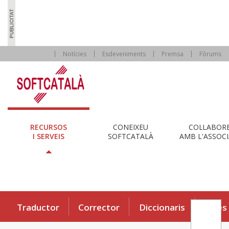
Notícies
Esdeveniments
Premsa
Fòrums
RECURSOS
CONEIXEU
COL·LABOR
I SERVEIS
SOFTCATALÀ
AMB L'ASSOCI
Traductor
Corrector
Diccionaris
Eines