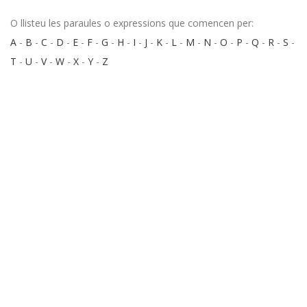
O llisteu les paraules o expressions que comencen per:
A
-
B
-
C
-
D
-
E
-
F
-
G
-
H
-
I
-
J
-
K
-
L
-
M
-
N
-
O
-
P
-
Q
-
R
-
S
-
T
-
U
-
V
-
W
-
X
-
Y
-
Z