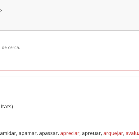
»
ó de cerca.
ltats)
 amidar, apamar, apassar,
apreciar
, apreuar,
arquejar
,
avalu