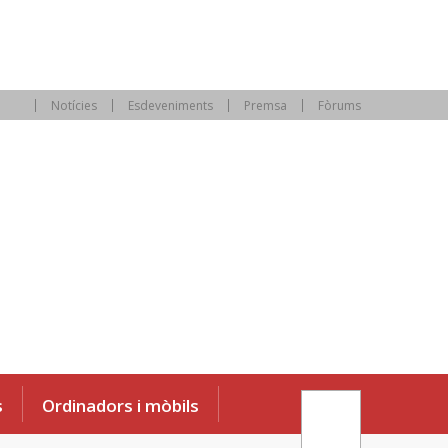
Notícies
Esdeveniments
Premsa
Fòrums
s
Ordinadors i mòbils