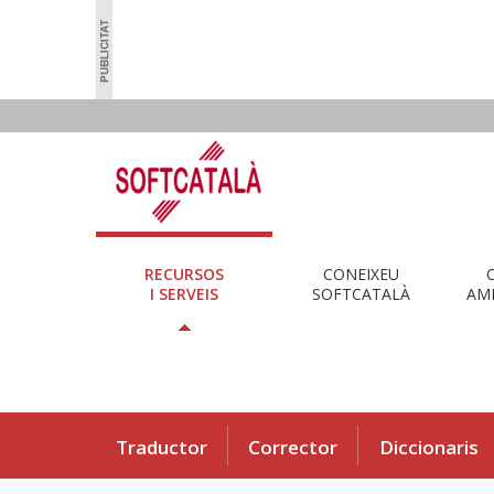
RECURSOS
CONEIXEU
I SERVEIS
SOFTCATALÀ
AMB
Traductor
Corrector
Diccionaris