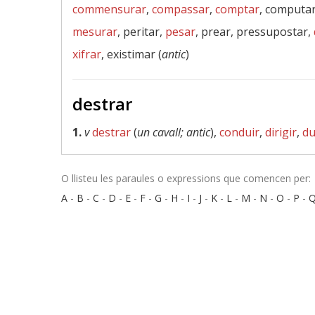
commensurar
,
compassar
,
comptar
, computa
mesurar
, peritar,
pesar
, prear, pressupostar,
xifrar
, existimar (
antic
)
destrar
1.
v
destrar
(
un cavall; antic
),
conduir
,
dirigir
,
du
O llisteu les paraules o expressions que comencen per:
A
-
B
-
C
-
D
-
E
-
F
-
G
-
H
-
I
-
J
-
K
-
L
-
M
-
N
-
O
-
P
-