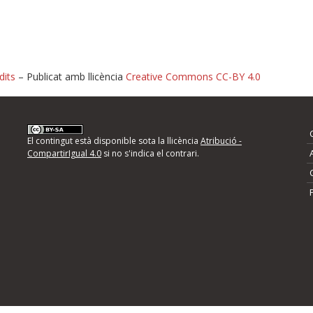
dits
– Publicat amb llicència
Creative Commons CC-BY 4.0
nformeu d'errors
El contingut està disponible sota la llicència
Atribució -
CompartirIgual 4.0
si no s'indica el contrari.
mps següents i descriviu quina és la millora que