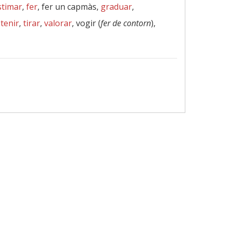
stimar
,
fer
, fer un capmàs,
graduar
,
,
tenir
,
tirar
,
valorar
, vogir (
fer de contorn
),