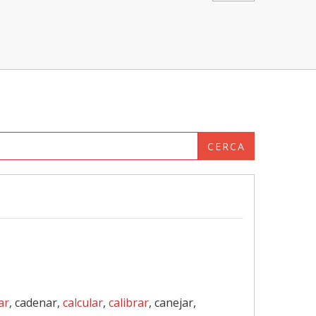
CERCA
ar
, cadenar,
calcular
,
calibrar
, canejar,