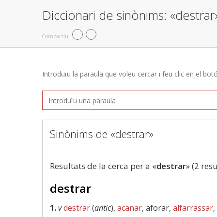
Diccionari de sinònims: «destrar
Compartiu
Introduïu la paraula que voleu cercar i feu clic en el bot
Sinònims de «destrar»
Resultats de la cerca per a «
destrar
» (2 resu
destrar
1.
v
destrar
(
antic
),
acanar
, aforar,
alfarrassar
,