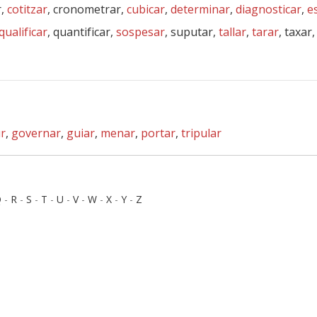
r,
cotitzar
, cronometrar,
cubicar
,
determinar
,
diagnosticar
,
e
qualificar
, quantificar,
sospesar
, suputar,
tallar
,
tarar
, taxar
r
,
governar
,
guiar
,
menar
,
portar
,
tripular
Q
-
R
-
S
-
T
-
U
-
V
-
W
-
X
-
Y
-
Z