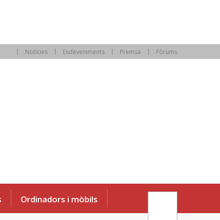
Notícies
Esdeveniments
Premsa
Fòrums
s
Ordinadors i mòbils