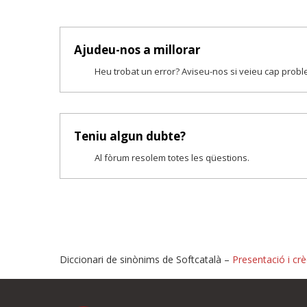
Ajudeu-nos a millorar
Heu trobat un error? Aviseu-nos si veieu cap prob
Teniu algun dubte?
Al fòrum resolem totes les qüestions.
Diccionari de sinònims de Softcatalà –
Presentació i crè