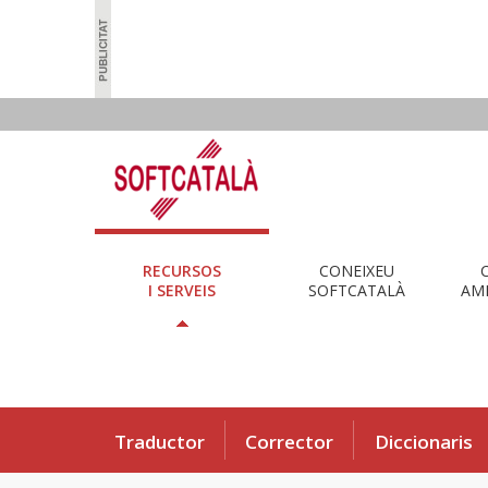
RECURSOS
CONEIXEU
I SERVEIS
SOFTCATALÀ
AMB
Traductor
Corrector
Diccionaris