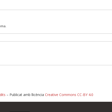
lema.
dits
– Publicat amb llicència
Creative Commons CC-BY 4.0