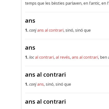
temps que les bèsties parlaven, en l’antic, e
ans
1.
conj
ans al contrari
, sinó, sinó que
ans
1.
loc
al contrari
,
al revés
,
ans al contrari
, ben 
ans al contrari
1.
conj
ans
, sinó, sinó que
ans al contrari