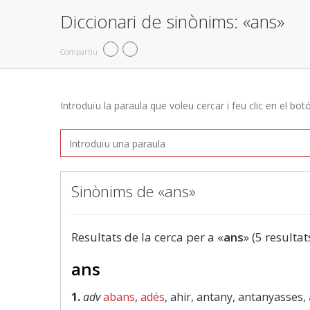
Diccionari de sinònims: «ans»
Compartiu
Introduïu la paraula que voleu cercar i feu clic en el bot
Sinònims de «ans»
Resultats de la cerca per a «
ans
» (5 resultat
ans
1.
adv
abans
,
adés
, ahir, antany, antanyasses,