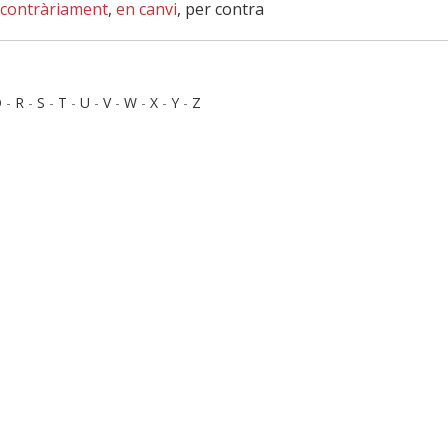
contràriament
,
en canvi
, per contra
Q
-
R
-
S
-
T
-
U
-
V
-
W
-
X
-
Y
-
Z