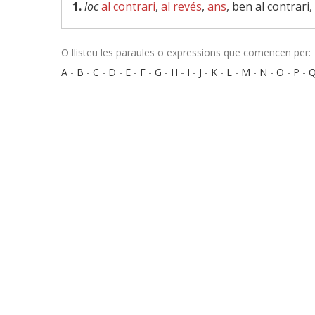
1.
loc
al contrari
,
al revés
,
ans
, ben al contrari,
O llisteu les paraules o expressions que comencen per:
A
-
B
-
C
-
D
-
E
-
F
-
G
-
H
-
I
-
J
-
K
-
L
-
M
-
N
-
O
-
P
-