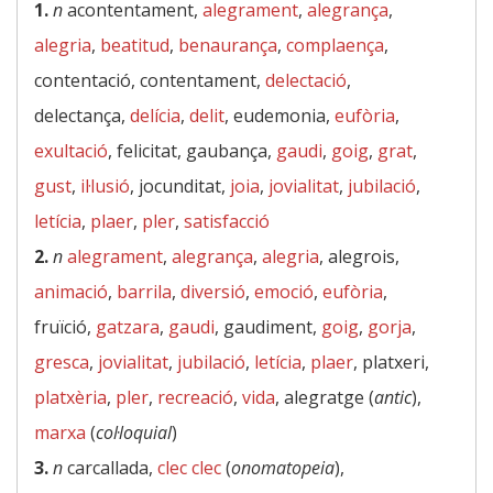
1.
n
acontentament,
alegrament
,
alegrança
,
alegria
,
beatitud
,
benaurança
,
complaença
,
contentació, contentament,
delectació
,
delectança,
delícia
,
delit
, eudemonia,
eufòria
,
exultació
, felicitat, gaubança,
gaudi
,
goig
,
grat
,
gust
,
il·lusió
, jocunditat,
joia
,
jovialitat
,
jubilació
,
letícia
,
plaer
,
pler
,
satisfacció
2.
n
alegrament
,
alegrança
,
alegria
, alegrois,
animació
,
barrila
,
diversió
,
emoció
,
eufòria
,
fruïció,
gatzara
,
gaudi
, gaudiment,
goig
,
gorja
,
gresca
,
jovialitat
,
jubilació
,
letícia
,
plaer
, platxeri,
platxèria
,
pler
,
recreació
,
vida
, alegratge (
antic
),
marxa
(
col·loquial
)
3.
n
carcallada,
clec clec
(
onomatopeia
),