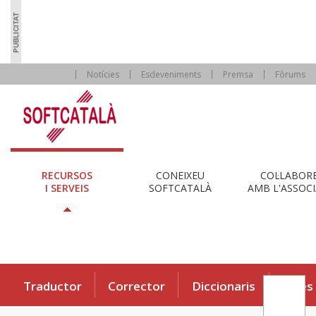
Notícies
Esdeveniments
Premsa
Fòrums
RECURSOS
CONEIXEU
COL·LABOR
I SERVEIS
SOFTCATALÀ
AMB L'ASSOCI
Traductor
Corrector
Diccionaris
Eines