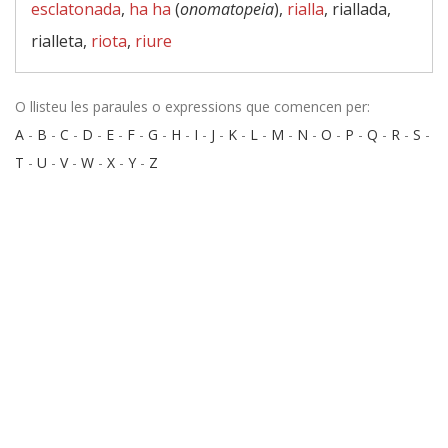
esclatonada
,
ha ha
(
onomatopeia
),
rialla
, riallada,
rialleta,
riota
,
riure
O llisteu les paraules o expressions que comencen per:
A
-
B
-
C
-
D
-
E
-
F
-
G
-
H
-
I
-
J
-
K
-
L
-
M
-
N
-
O
-
P
-
Q
-
R
-
S
-
T
-
U
-
V
-
W
-
X
-
Y
-
Z