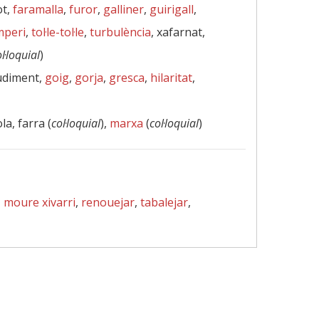
ot,
faramalla
,
furor
,
galliner
,
guirigall
,
mperi
,
tol·le-tol·le
,
turbulència
, xafarnat,
l·loquial
)
udiment,
goig
,
gorja
,
gresca
,
hilaritat
,
ola, farra (
col·loquial
),
marxa
(
col·loquial
)
,
moure xivarri
,
renouejar
,
tabalejar
,