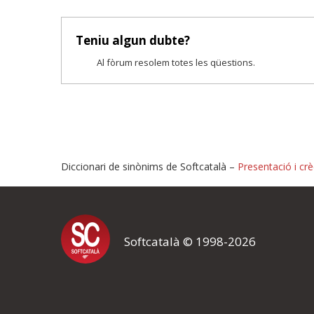
Teniu algun dubte?
Al fòrum resolem totes les qüestions.
Diccionari de sinònims de Softcatalà –
Presentació i crè
Proposeu-nos millores o i
Softcatalà © 1998-2026
Si heu trobat un error o voleu proposar alguna millora, ompliu els ca
proposeu o l'error del qual voleu informar-nos.
El vostre nom *