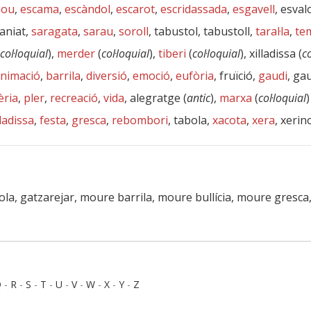
nou
,
escama
,
escàndol
,
escarot
,
escridassada
,
esgavell
, esval
aniat,
saragata
,
sarau
,
soroll
, tabustol, tabustoll,
taral·la
,
te
col·loquial
),
merder
(
col·loquial
),
tiberi
(
col·loquial
), xilladissa (
co
nimació
,
barrila
,
diversió
,
emoció
,
eufòria
, fruïció,
gaudi
, ga
èria
,
pler
,
recreació
,
vida
, alegratge (
antic
),
marxa
(
col·loquial
)
dadissa
,
festa
,
gresca
,
rebombori
, tabola,
xacota
,
xera
, xerin
abola, gatzarejar, moure barrila, moure bullícia, moure gresca
Q
-
R
-
S
-
T
-
U
-
V
-
W
-
X
-
Y
-
Z