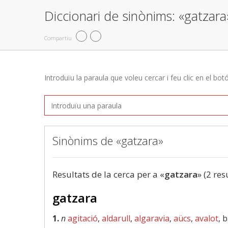
Diccionari de sinònims: «gatzara
Compartiu
Introduïu la paraula que voleu cercar i feu clic en el bot
Sinònims de «gatzara»
Resultats de la cerca per a «
gatzara
» (2 res
gatzara
1.
n
agitació
,
aldarull
,
algaravia
,
aücs
,
avalot
, 