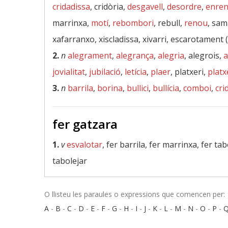
cridadissa
, cridòria,
desgavell
,
desordre
,
enre
marrinxa,
motí
,
rebombori
, rebull,
renou
, sam
xafarranxo, xiscladissa, xivarri, escarotament (
2.
n
alegrament
,
alegrança
,
alegria
, alegrois,
a
jovialitat
,
jubilació
,
letícia
,
plaer
, platxeri,
platx
3.
n
barrila
,
borina
,
bullici
,
bullícia
,
comboi
,
cri
fer gatzara
1.
v
esvalotar
, fer barrila, fer marrinxa, fer t
tabolejar
O llisteu les paraules o expressions que comencen per:
A
-
B
-
C
-
D
-
E
-
F
-
G
-
H
-
I
-
J
-
K
-
L
-
M
-
N
-
O
-
P
-