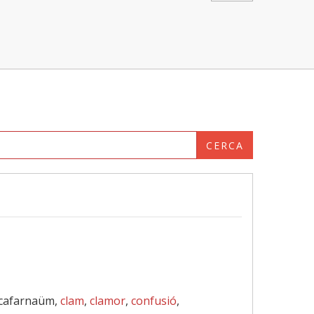
CERCA
 cafarnaüm,
clam
,
clamor
,
confusió
,