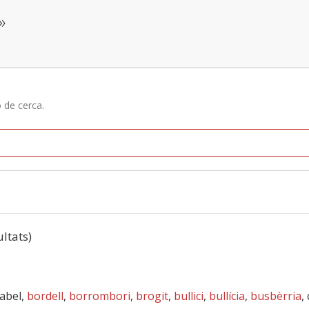
»
ó de cerca.
ultats)
babel,
bordell
,
borrombori
,
brogit
,
bullici
,
bullícia
,
busbèrria
,