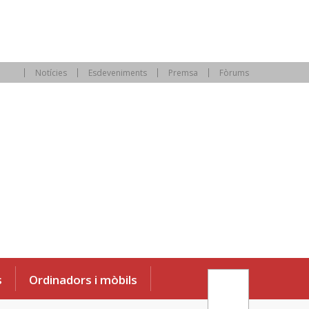
Notícies
Esdeveniments
Premsa
Fòrums
s
Ordinadors i mòbils