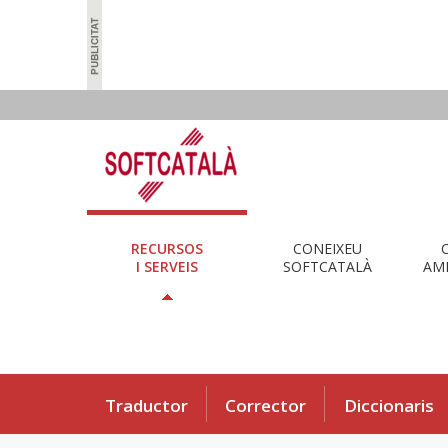
RECURSOS
CONEIXEU
I SERVEIS
SOFTCATALÀ
AMB
Traductor
Corrector
Diccionaris