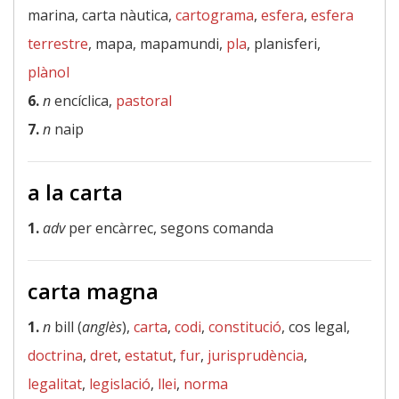
marina, carta nàutica,
cartograma
,
esfera
,
esfera
terrestre
, mapa, mapamundi,
pla
, planisferi,
plànol
6.
n
encíclica,
pastoral
7.
n
naip
a la carta
1.
adv
per encàrrec, segons comanda
carta magna
1.
n
bill (
anglès
),
carta
,
codi
,
constitució
, cos legal,
doctrina
,
dret
,
estatut
,
fur
,
jurisprudència
,
legalitat
,
legislació
,
llei
,
norma