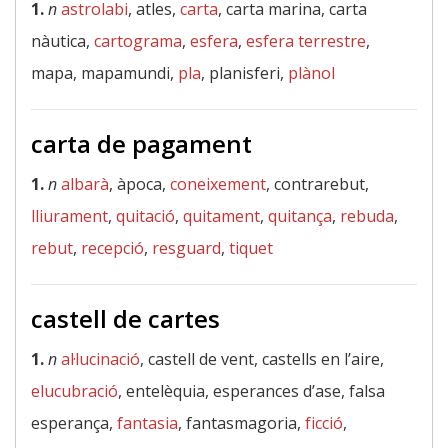
1.
n
astrolabi
, atles,
carta
, carta marina, carta
nàutica,
cartograma
,
esfera
,
esfera terrestre
,
mapa, mapamundi,
pla
, planisferi,
plànol
carta de pagament
1.
n
albarà
, àpoca,
coneixement
, contrarebut,
lliurament
,
quitació
,
quitament
,
quitança
,
rebuda
,
rebut
,
recepció
,
resguard
,
tiquet
castell de cartes
1.
n
al·lucinació
, castell de vent, castells en l’aire,
elucubració
, entelèquia, esperances d’ase, falsa
esperança,
fantasia
, fantasmagoria,
ficció
,