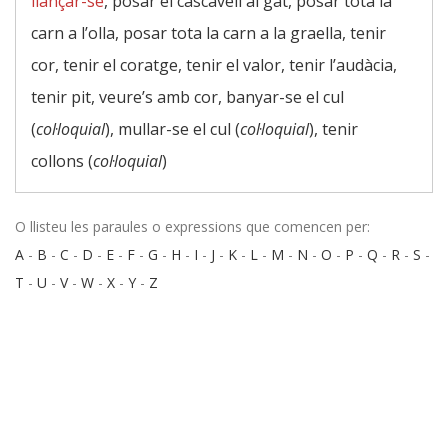
llançar-se
, posar el cascavell al gat, posar tota la
carn a l’olla, posar tota la carn a la graella, tenir
cor, tenir el coratge, tenir el valor, tenir l’audàcia,
tenir pit, veure’s amb cor, banyar-se el cul
(
col·loquial
), mullar-se el cul (
col·loquial
), tenir
collons (
col·loquial
)
O llisteu les paraules o expressions que comencen per:
A
-
B
-
C
-
D
-
E
-
F
-
G
-
H
-
I
-
J
-
K
-
L
-
M
-
N
-
O
-
P
-
Q
-
R
-
S
-
T
-
U
-
V
-
W
-
X
-
Y
-
Z