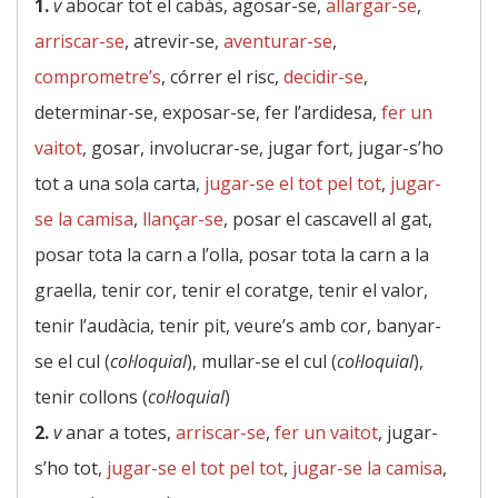
1.
v
abocar tot el cabàs, agosar-se,
allargar-se
,
arriscar-se
, atrevir-se,
aventurar-se
,
comprometre’s
, córrer el risc,
decidir-se
,
determinar-se, exposar-se, fer l’ardidesa,
fer un
vaitot
, gosar, involucrar-se, jugar fort, jugar-s’ho
tot a una sola carta,
jugar-se el tot pel tot
,
jugar-
se la camisa
,
llançar-se
, posar el cascavell al gat,
posar tota la carn a l’olla, posar tota la carn a la
graella, tenir cor, tenir el coratge, tenir el valor,
tenir l’audàcia, tenir pit, veure’s amb cor, banyar-
se el cul (
col·loquial
), mullar-se el cul (
col·loquial
),
tenir collons (
col·loquial
)
2.
v
anar a totes,
arriscar-se
,
fer un vaitot
, jugar-
s’ho tot,
jugar-se el tot pel tot
,
jugar-se la camisa
,