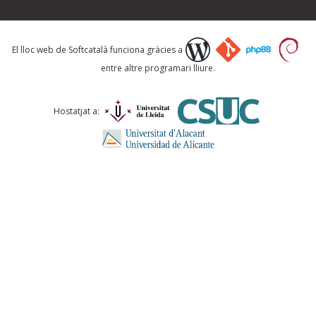
Què proposeu?
El lloc web de Softcatalà funciona gràcies a
entre altre programari lliure.
Comentari *
Hostatjat a:
ENVIA