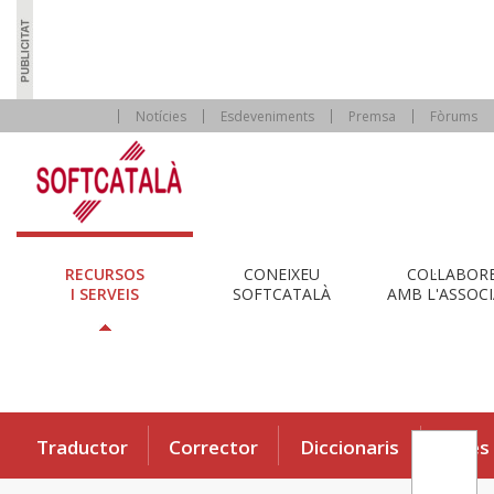
Notícies
Esdeveniments
Premsa
Fòrums
RECURSOS
CONEIXEU
COL·LABOR
I SERVEIS
SOFTCATALÀ
AMB L'ASSOCI
Traductor
Corrector
Diccionaris
Eines