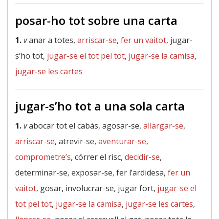
posar-ho tot sobre una carta
1.
v
anar a totes,
arriscar-se
,
fer un vaitot
, jugar-
s’ho tot,
jugar-se el tot pel tot
,
jugar-se la camisa
,
jugar-se les cartes
jugar-s’ho tot a una sola carta
1.
v
abocar tot el cabàs, agosar-se,
allargar-se
,
arriscar-se
, atrevir-se,
aventurar-se
,
comprometre’s
, córrer el risc,
decidir-se
,
determinar-se, exposar-se, fer l’ardidesa,
fer un
vaitot
, gosar, involucrar-se, jugar fort,
jugar-se el
tot pel tot
,
jugar-se la camisa
,
jugar-se les cartes
,