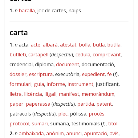
1.
n
baralla
, joc de cartes, naips
carta
1.
n
acta,
acte
,
albarà
,
atestat
,
bolla
,
butla
,
butlla
,
butlletí
,
cartapell
(
despectiu
),
cèdula
,
comprovant
,
credencial, diploma,
document
, documentació,
dossier
,
escriptura
, executòria,
expedient
,
fe
(
f
),
formulari
,
guia
,
informe
,
instrument
, justificant,
lletra
,
llicència
,
lligall
,
manifest
,
memoràndum
,
paper
,
paperassa
(
despectiu
),
partida
,
patent
,
patracols (
despectiu
),
plec
, pòlissa,
procés
,
protocol
,
sumari
, sumària, testimonials (
f
),
títol
2.
n
ambaixada
,
anònim
,
anunci
,
apuntació
,
avís
,