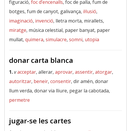
figuració,
foc d’encenalls
, foc de palla, fum de
botges, fum de canyot, galivança,
il·lusió
,
imaginació
,
invenció
, lletra morta, mirallets,
miratge
, música celestial, paper banyat, paper
mullat,
quimera
,
simulacre
,
somni
,
utopia
donar carta blanca
1.
v
acceptar
, allerar,
aprovar
,
assentir
,
atorgar
,
autoritzar
,
beneir
,
consentir
, dir amén, donar
llum verda, donar via lliure, pegar la cabotada,
permetre
jugar-se les cartes