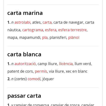
carta marina
1.
n
astrolabi
, atles,
carta
, carta de navegar, carta
nàutica,
cartograma
,
esfera
,
esfera terrestre
,
mapa, mapamundi,
pla
, planisferi,
plànol
carta blanca
1.
n
autorització
, camp lliure,
llicència
, llum verd,
patent de cors,
permís
, via lliure, xec en blanc
2.
n
(
cartes
)
comodí
, jòquer
passar carta
1.
v
canviar de conversa, canviar de rosca, canviar