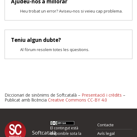
Ajudeu-nos a millorar
Heu trobat un error? Aviseu-nos si veieu cap problema.
Teniu algun dubte?
Al fòrum resolem totes les qüestions.
Diccionari de sinònims de Softcatalà –
Presentació i crèdits
–
Publicat amb llicència
Creative Commons CC-BY 4.0
Proposeu-nos millores o 
Contacte
d'errors
El contingut està
Softcatalà
Avís legal
disponible sota la