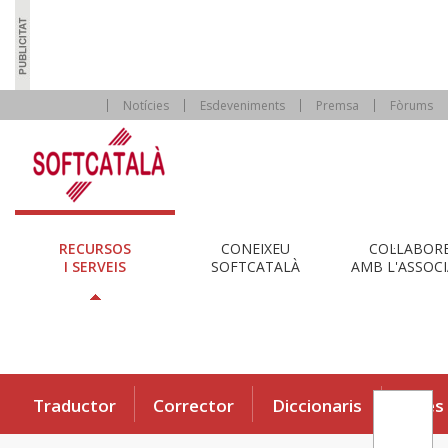
Notícies
Esdeveniments
Premsa
Fòrums
RECURSOS
CONEIXEU
COL·LABOR
I SERVEIS
SOFTCATALÀ
AMB L'ASSOCI
Traductor
Corrector
Diccionaris
Eines