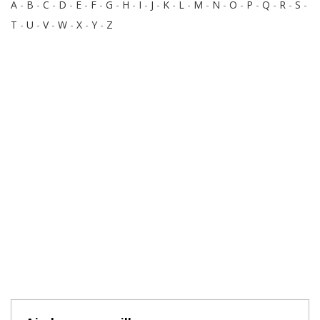
A
-
B
-
C
-
D
-
E
-
F
-
G
-
H
-
I
-
J
-
K
-
L
-
M
-
N
-
O
-
P
-
Q
-
R
-
S
-
T
-
U
-
V
-
W
-
X
-
Y
-
Z