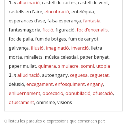
1.
n
al·lucinació
, castell de cartes, castell de vent,
castells en l’aire,
elucubració
, entelèquia,
esperances d’ase, falsa esperança,
fantasia
,
fantasmagoria,
ficció
, figuració,
foc d’encenalls
,
foc de palla, fum de botges, fum de canyot,
galivança,
il·lusió
,
imaginació
,
invenció
, lletra
morta, mirallets, música celestial, paper banyat,
paper mullat,
quimera
,
simulacre
,
somni
,
utopia
2.
n
al·lucinació
, autoengany,
ceguesa
,
ceguetat
,
delusió,
encegament
,
enfosquiment
,
engany
,
enlluernament
,
obcecació
,
obnubilació
,
ofuscació
,
ofuscament
, onirisme, visions
O llisteu les paraules o expressions que comencen per: