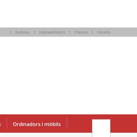
Notícies
Esdeveniments
Premsa
Fòrums
s
Ordinadors i mòbils