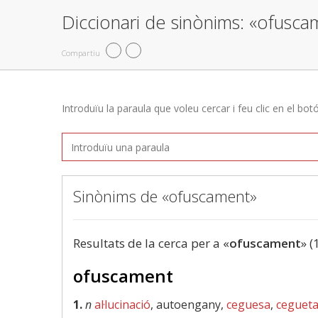
Diccionari de sinònims: «ofusca
Compartiu
Introduïu la paraula que voleu cercar i feu clic en el bot
Sinònims de «ofuscament»
Resultats de la cerca per a «
ofuscament
» (
ofuscament
1.
n
al·lucinació
, autoengany,
ceguesa
,
cegueta