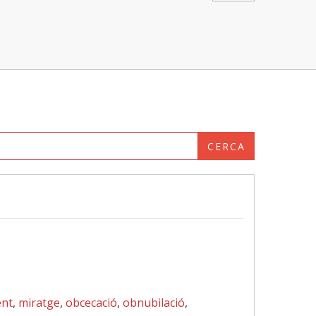
CERCA
ent
,
miratge
,
obcecació
,
obnubilació
,