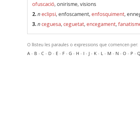
ofuscació
, onirisme, visions
2.
n
eclipsi
, enfoscament,
enfosquiment
, enne
3.
n
ceguesa
,
ceguetat
,
encegament
,
fanatism
O llisteu les paraules o expressions que comencen per:
A
-
B
-
C
-
D
-
E
-
F
-
G
-
H
-
I
-
J
-
K
-
L
-
M
-
N
-
O
-
P
-