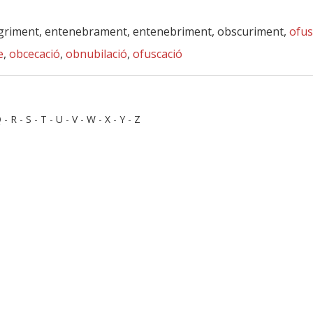
griment, entenebrament, entenebriment, obscuriment,
ofus
e
,
obcecació
,
obnubilació
,
ofuscació
Q
-
R
-
S
-
T
-
U
-
V
-
W
-
X
-
Y
-
Z