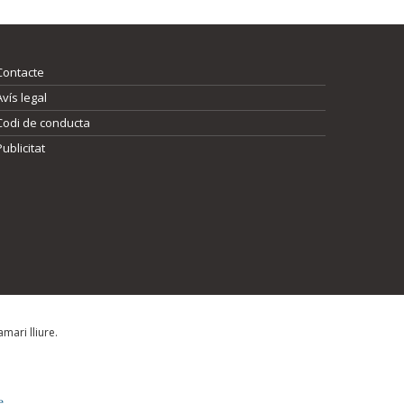
Contacte
Avís legal
Codi de conducta
Publicitat
mari lliure.