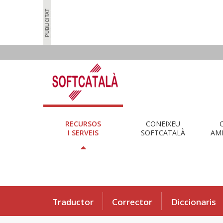
RECURSOS
CONEIXEU
I SERVEIS
SOFTCATALÀ
AMB
Traductor
Corrector
Diccionaris