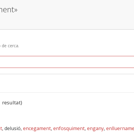
ment»
ó de cerca.
1 resultat)
t
, delusió,
encegament
,
enfosquiment
,
engany
,
enlluernam