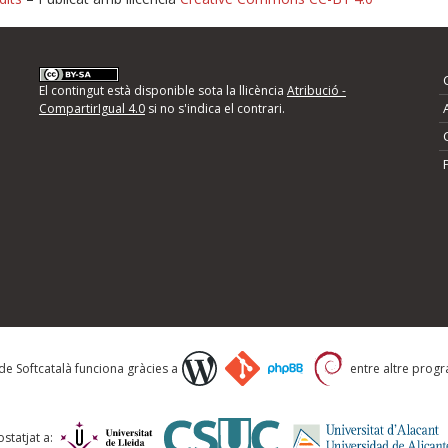
nformeu d'errors
El contingut està disponible sota la llicència
Atribució -
CompartirIgual 4.0
si no s'indica el contrari.
mps següents i descriviu quina és la millora que
 de Softcatalà funciona gràcies a
entre altre progra
statjat a: