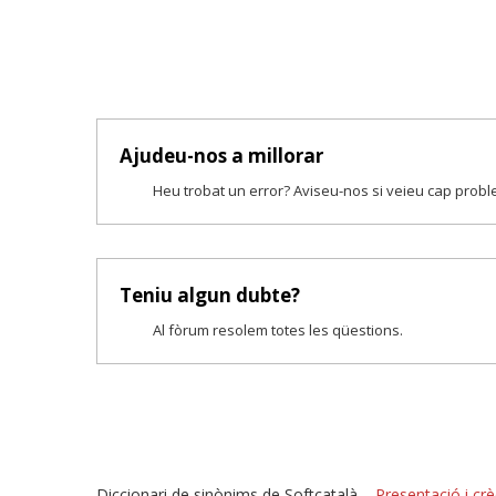
Ajudeu-nos a millorar
Heu trobat un error? Aviseu-nos si veieu cap prob
Teniu algun dubte?
Al fòrum resolem totes les qüestions.
Diccionari de sinònims de Softcatalà –
Presentació i crè