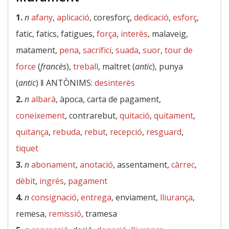
1.
n
afany
,
aplicació
, coresforç,
dedicació
,
esforç
,
fatic, fatics, fatigues,
força
,
interès
, malaveig,
matament,
pena
,
sacrifici
,
suada
,
suor
,
tour de
force
(
francès
),
treball
, maltret (
antic
), punya
(
antic
) ‖
ANTÒNIMS:
desinterès
2.
n
albarà
, àpoca, carta de pagament,
coneixement
, contrarebut,
quitació
,
quitament
,
quitança
,
rebuda
,
rebut
,
recepció
,
resguard
,
tiquet
3.
n
abonament
,
anotació
, assentament,
càrrec
,
dèbit
,
ingrés
,
pagament
4.
n
consignació
,
entrega
, enviament,
lliurança
,
remesa,
remissió
, tramesa