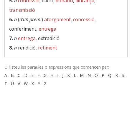
5.
n
concessió
, dació,
donació
,
lliurança
,
transmissió
6.
n
(
d’un premi
)
atorgament
,
concessió
,
conferiment,
entrega
7.
n
entrega
, extradició
8.
n
rendició,
retiment
O llisteu les paraules o expressions que comencen per:
A
-
B
-
C
-
D
-
E
-
F
-
G
-
H
-
I
-
J
-
K
-
L
-
M
-
N
-
O
-
P
-
Q
-
R
-
S
-
T
-
U
-
V
-
W
-
X
-
Y
-
Z