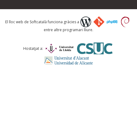
Què proposeu?
El lloc web de Softcatalà funciona gràcies a
entre altre programari lliure.
Comentari *
Hostatjat a:
ENVIA