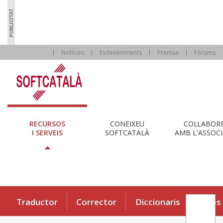
Notícies
Esdeveniments
Premsa
Fòrums
RECURSOS
CONEIXEU
COL·LABOR
I SERVEIS
SOFTCATALÀ
AMB L'ASSOCI
Traductor
Corrector
Diccionaris
Eines