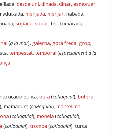
reïllada,
desdejuni
,
dinada
,
dinar
,
esmorzar
,
 maduixada,
menjada
,
menjar
, nabada,
dinada,
sopada
,
sopar
, tec, tomacada,
unal
(
a la mar
),
galerna
,
gota freda
,
grop
,
sta,
tempestat
,
temporal
(
especialment a la
ança
intoxicació etílica,
bufa
(
col·loquial
),
bufera
), mamadura (
col·loquial
),
mantellina
ona
(
col·loquial
),
moneia
(
col·loquial
),
a
(
col·loquial
),
trompa
(
col·loquial
), turca