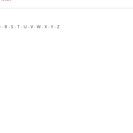
Q
-
R
-
S
-
T
-
U
-
V
-
W
-
X
-
Y
-
Z