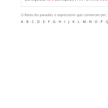
O llisteu les paraules o expressions que comencen per:
A
-
B
-
C
-
D
-
E
-
F
-
G
-
H
-
I
-
J
-
K
-
L
-
M
-
N
-
O
-
P
-