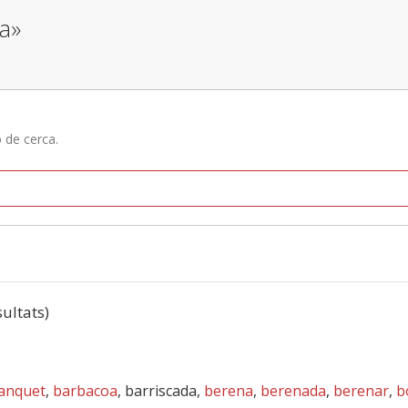
ca»
ó de cerca.
sultats)
anquet
,
barbacoa
, barriscada,
berena
,
berenada
,
berenar
,
b