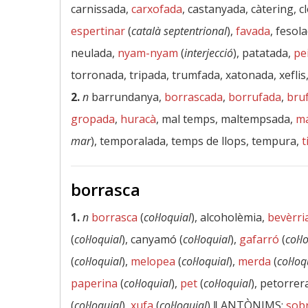
carnissada,
carxofada
, castanyada, càtering, 
espertinar
(
català septentrional
),
favada
, fesol
neulada,
nyam-nyam
(
interjecció
), patatada,
pe
torronada, tripada, trumfada, xatonada, xeflis
2.
n
barrundanya,
borrascada
,
borrufada
,
bru
gropada
,
huracà
, mal temps, maltempsada,
m
mar
), temporalada, temps de llops, tempura,
t
borrasca
1.
n
borrasca
(
col·loquial
), alcoholèmia,
bevèrri
(
col·loquial
), canyamó (
col·loquial
),
gafarró
(
col·l
(
col·loquial
),
melopea
(
col·loquial
),
merda
(
col·loq
paperina
(
col·loquial
),
pet
(
col·loquial
), petorrera
(
col·loquial
),
xufa
(
col·loquial
) ‖
ANTÒNIMS:
sobr