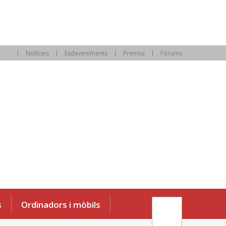
Notícies
Esdeveniments
Premsa
Fòrums
s
Ordinadors i mòbils