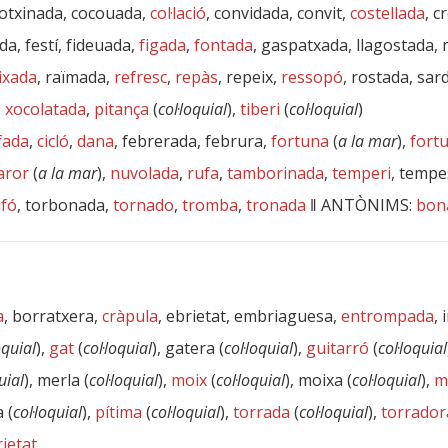
clotxinada, cocouada,
col·lació
, convidada, convit,
costellada
, c
ada, festí, fideuada,
figada
,
fontada
, gaspatxada, llagostada,
ixada
, raïmada,
refresc
,
repàs
, repeix,
ressopó
, rostada, sar
,
xocolatada
,
pitança
(
col·loquial
),
tiberi
(
col·loquial
)
fada
,
cicló
,
dana
, febrerada, februra,
fortuna
(
a la mar
),
fort
aror
(
a la mar
),
nuvolada
,
rufa
,
tamborinada
,
temperi
, tempe
ifó
, torbonada,
tornado
,
tromba
,
tronada
‖
ANTÒNIMS:
bon
a
, borratxera,
cràpula
, ebrietat, embriaguesa,
entrompada
, 
oquial
),
gat
(
col·loquial
), gatera (
col·loquial
),
guitarró
(
col·loquial
uial
), merla (
col·loquial
),
moix
(
col·loquial
), moixa (
col·loquial
),
m
 (
col·loquial
),
pítima
(
col·loquial
),
torrada
(
col·loquial
),
torrador
ietat