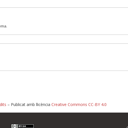
lema.
dits
– Publicat amb llicència
Creative Commons CC-BY 4.0