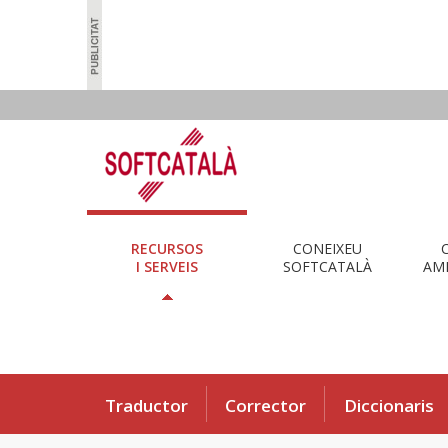
RECURSOS
CONEIXEU
I SERVEIS
SOFTCATALÀ
AMB
Traductor
Corrector
Diccionaris