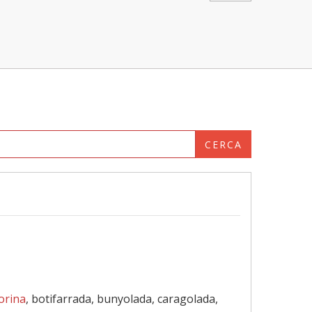
CERCA
orina
, botifarrada, bunyolada, caragolada,