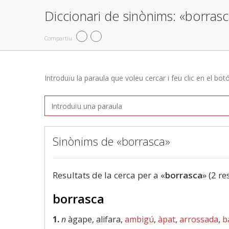
Diccionari de sinònims: «borras
Compartiu
Introduïu la paraula que voleu cercar i feu clic en el bot
Sinònims de «borrasca»
Resultats de la cerca per a «
borrasca
» (2 re
borrasca
1.
n
àgape, alifara,
ambigú
,
àpat
,
arrossada
,
b