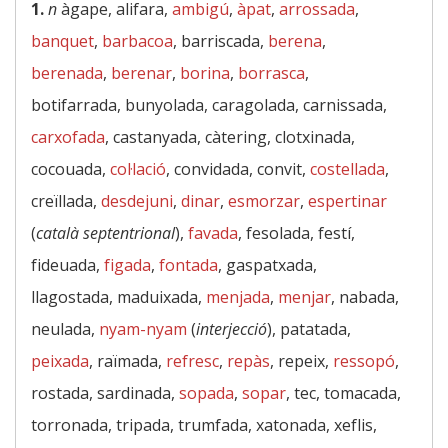
1.
n
àgape, alifara,
ambigú
,
àpat
,
arrossada
,
banquet
,
barbacoa
, barriscada,
berena
,
berenada
,
berenar
,
borina
,
borrasca
,
botifarrada, bunyolada, caragolada, carnissada,
carxofada
, castanyada, càtering, clotxinada,
cocouada,
col·lació
, convidada, convit,
costellada
,
creïllada,
desdejuni
,
dinar
,
esmorzar
,
espertinar
(
català septentrional
),
favada
, fesolada, festí,
fideuada,
figada
,
fontada
, gaspatxada,
llagostada, maduixada,
menjada
,
menjar
, nabada,
neulada,
nyam-nyam
(
interjecció
), patatada,
peixada
, raïmada,
refresc
,
repàs
, repeix,
ressopó
,
rostada, sardinada,
sopada
,
sopar
, tec, tomacada,
torronada, tripada, trumfada, xatonada, xeflis,