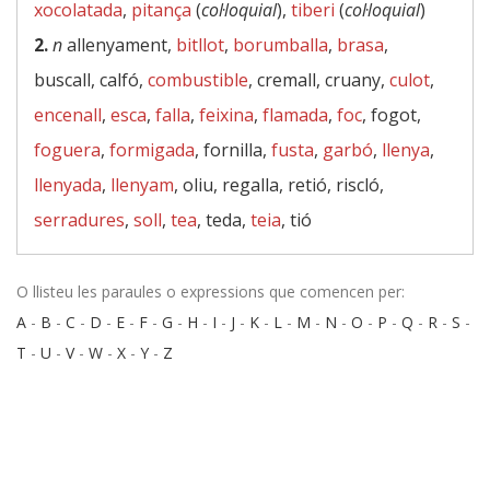
xocolatada
,
pitança
(
col·loquial
),
tiberi
(
col·loquial
)
2.
n
allenyament,
bitllot
,
borumballa
,
brasa
,
buscall, calfó,
combustible
, cremall, cruany,
culot
,
encenall
,
esca
,
falla
,
feixina
,
flamada
,
foc
, fogot,
foguera
,
formigada
, fornilla,
fusta
,
garbó
,
llenya
,
llenyada
,
llenyam
, oliu, regalla, retió, riscló,
serradures
,
soll
,
tea
, teda,
teia
, tió
O llisteu les paraules o expressions que comencen per:
A
-
B
-
C
-
D
-
E
-
F
-
G
-
H
-
I
-
J
-
K
-
L
-
M
-
N
-
O
-
P
-
Q
-
R
-
S
-
T
-
U
-
V
-
W
-
X
-
Y
-
Z