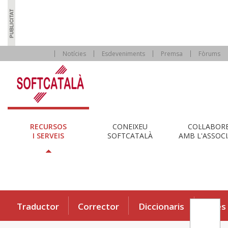
Notícies
Esdeveniments
Premsa
Fòrums
RECURSOS
CONEIXEU
COL·LABOR
I SERVEIS
SOFTCATALÀ
AMB L'ASSOCI
Traductor
Corrector
Diccionaris
Eines