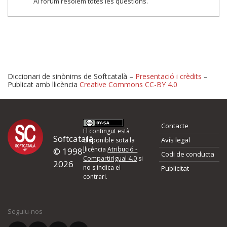
Al fòrum resolem totes les qüestions.
Diccionari de sinònims de Softcatalà –
Presentació i crèdits
–
Publicat amb llicència
Creative Commons CC-BY 4.0
Proposeu-nos millores o 
Contacte
d'errors
El contingut està
Softcatalà
Avís legal
disponible sota la
llicència
Atribució -
© 1998-
Codi de conducta
Si heu trobat un error o voleu proposar alguna millora, ompliu els ca
CompartirIgual 4.0
si
2026
quina és la millora que proposeu o l'error del qual voleu informar-no
no s'indica el
Publicitat
contrari.
El vostre nom *
Seguiu-nos