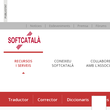
Notícies
Esdeveniments
Premsa
Fòrums
RECURSOS
CONEIXEU
COL·LABOR
I SERVEIS
SOFTCATALÀ
AMB L'ASSOCI
Traductor
Corrector
Diccionaris
Eines