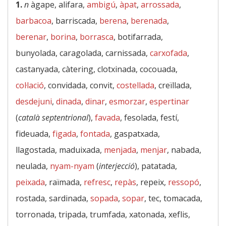
1.
n
àgape, alifara,
ambigú
,
àpat
,
arrossada
,
barbacoa
, barriscada,
berena
,
berenada
,
berenar
,
borina
,
borrasca
, botifarrada,
bunyolada, caragolada, carnissada,
carxofada
,
castanyada, càtering, clotxinada, cocouada,
col·lació
, convidada, convit,
costellada
, creïllada,
desdejuni
,
dinada
,
dinar
,
esmorzar
,
espertinar
(
català septentrional
),
favada
, fesolada, festí,
fideuada,
figada
,
fontada
, gaspatxada,
llagostada, maduixada,
menjada
,
menjar
, nabada,
neulada,
nyam-nyam
(
interjecció
), patatada,
peixada
, raïmada,
refresc
,
repàs
, repeix,
ressopó
,
rostada, sardinada,
sopada
,
sopar
, tec, tomacada,
torronada, tripada, trumfada, xatonada, xeflis,