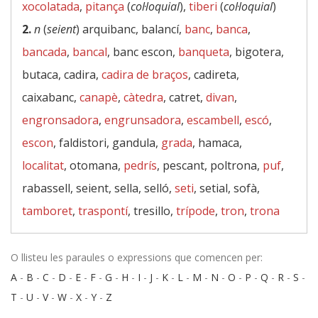
xocolatada
,
pitança
(
col·loquial
),
tiberi
(
col·loquial
)
2.
n
(
seient
) arquibanc, balancí,
banc
,
banca
,
bancada
,
bancal
, banc escon,
banqueta
, bigotera,
butaca, cadira,
cadira de braços
, cadireta,
caixabanc,
canapè
,
càtedra
, catret,
divan
,
engronsadora
,
engrunsadora
,
escambell
,
escó
,
escon
, faldistori, gandula,
grada
, hamaca,
localitat
, otomana,
pedrís
, pescant, poltrona,
puf
,
rabassell, seient, sella, selló,
seti
, setial, sofà,
tamboret
,
traspontí
, tresillo,
trípode
,
tron
,
trona
O llisteu les paraules o expressions que comencen per:
A
-
B
-
C
-
D
-
E
-
F
-
G
-
H
-
I
-
J
-
K
-
L
-
M
-
N
-
O
-
P
-
Q
-
R
-
S
-
T
-
U
-
V
-
W
-
X
-
Y
-
Z