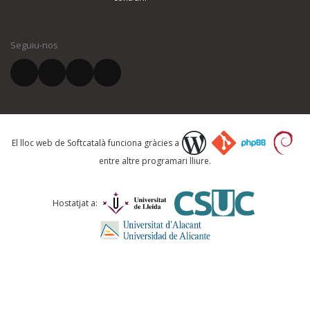
El vostre nom *
Seguiu-nos
El vostre correu electrònic *
Què proposeu?
El lloc web de Softcatalà funciona gràcies a
entre altre programari lliure.
Comentari *
Hostatjat a: