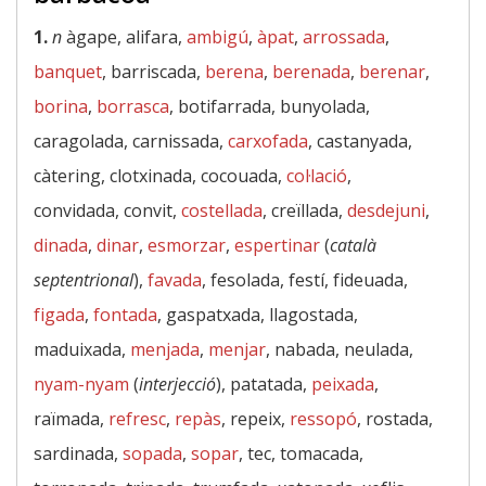
1.
n
àgape, alifara,
ambigú
,
àpat
,
arrossada
,
banquet
, barriscada,
berena
,
berenada
,
berenar
,
borina
,
borrasca
, botifarrada, bunyolada,
caragolada, carnissada,
carxofada
, castanyada,
càtering, clotxinada, cocouada,
col·lació
,
convidada, convit,
costellada
, creïllada,
desdejuni
,
dinada
,
dinar
,
esmorzar
,
espertinar
(
català
septentrional
),
favada
, fesolada, festí, fideuada,
figada
,
fontada
, gaspatxada, llagostada,
maduixada,
menjada
,
menjar
, nabada, neulada,
nyam-nyam
(
interjecció
), patatada,
peixada
,
raïmada,
refresc
,
repàs
, repeix,
ressopó
, rostada,
sardinada,
sopada
,
sopar
, tec, tomacada,