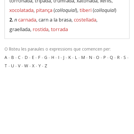
torronada, tripada, trumfada, xatonada, xeflis,
xocolatada
,
pitança
(
col·loquial
),
tiberi
(
col·loquial
)
2.
n
carnada
, carn a la brasa,
costellada
,
graellada,
rostida
,
torrada
O llisteu les paraules o expressions que comencen per:
A
-
B
-
C
-
D
-
E
-
F
-
G
-
H
-
I
-
J
-
K
-
L
-
M
-
N
-
O
-
P
-
Q
-
R
-
S
-
T
-
U
-
V
-
W
-
X
-
Y
-
Z