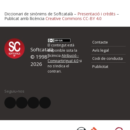
Diccionari de sinònims de Softcatalà –
Presentació i crèdits
–
Publicat amb llicència
Creative Commons CC-BY 4.0
Proposeu-nos millores o 
Contacte
d'errors
El contingut està
Softcatalà
Avís legal
disponible sota la
llicència
Atribució -
© 1998-
Codi de conducta
Si heu trobat un error o voleu proposar alguna millora, ompliu els ca
CompartirIgual 4.0
si
2026
quina és la millora que proposeu o l'error del qual voleu informar-no
no s'indica el
Publicitat
contrari.
El vostre nom *
Seguiu-nos
El vostre correu electrònic *