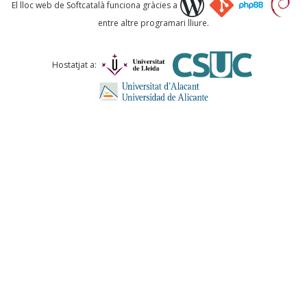
Què proposeu?
El lloc web de Softcatalà funciona gràcies a
entre altre programari lliure.
Comentari *
Hostatjat a:
ENVIA