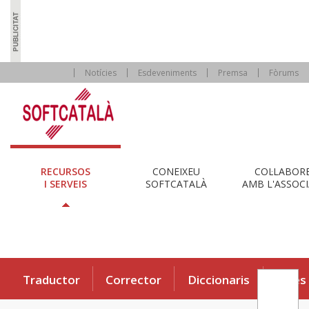
Notícies
Esdeveniments
Premsa
Fòrums
RECURSOS
CONEIXEU
COL·LABOR
I SERVEIS
SOFTCATALÀ
AMB L'ASSOCI
Traductor
Corrector
Diccionaris
Eines