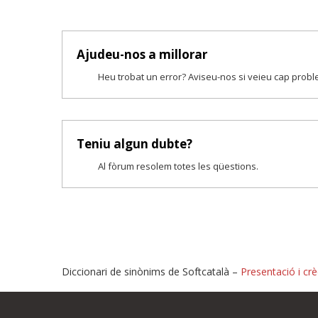
Ajudeu-nos a millorar
Heu trobat un error? Aviseu-nos si veieu cap prob
Teniu algun dubte?
Al fòrum resolem totes les qüestions.
Diccionari de sinònims de Softcatalà –
Presentació i crè