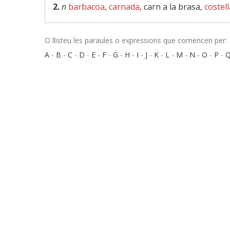
2.
n
barbacoa
,
carnada
, carn a la brasa,
costel
O llisteu les paraules o expressions que comencen per:
A
-
B
-
C
-
D
-
E
-
F
-
G
-
H
-
I
-
J
-
K
-
L
-
M
-
N
-
O
-
P
-