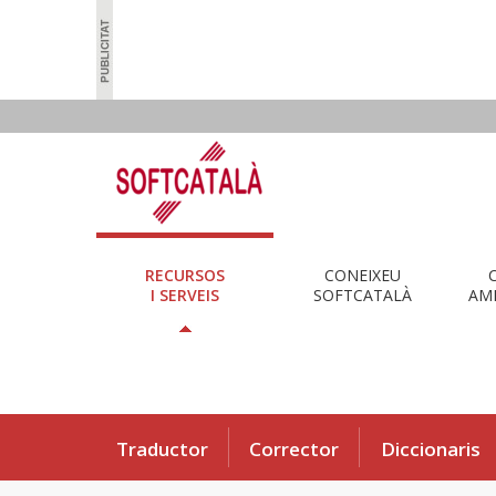
RECURSOS
CONEIXEU
I SERVEIS
SOFTCATALÀ
AMB
Traductor
Corrector
Diccionaris