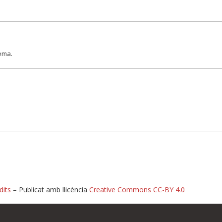
lema.
dits
– Publicat amb llicència
Creative Commons CC-BY 4.0