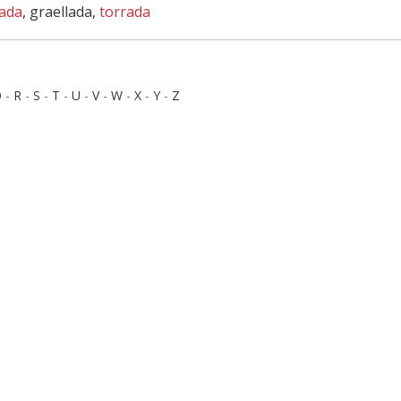
lada
, graellada,
torrada
Q
-
R
-
S
-
T
-
U
-
V
-
W
-
X
-
Y
-
Z