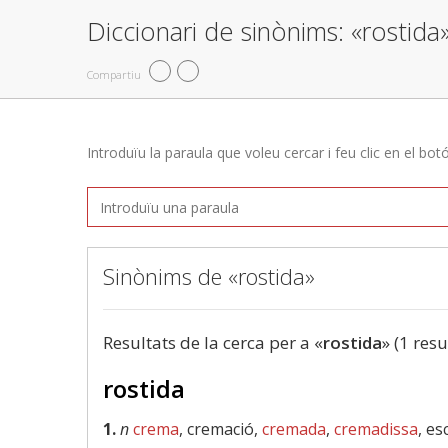
Diccionari de sinònims: «rostida
Compartiu
Introduïu la paraula que voleu cercar i feu clic en el bot
Sinònims de «rostida»
Resultats de la cerca per a «
rostida
» (1 resu
rostida
1.
n
crema
, cremació,
cremada
,
cremadissa
, e