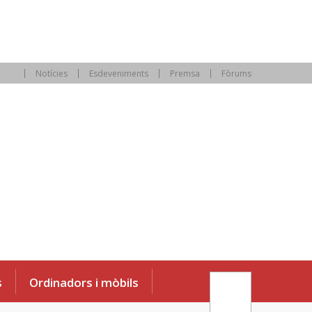
Notícies
Esdeveniments
Premsa
Fòrums
s
Ordinadors i mòbils