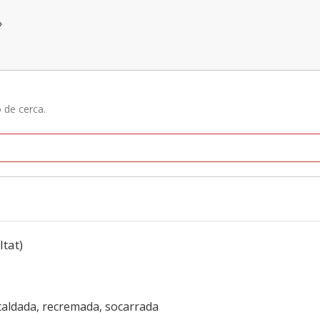
»
ó de cerca.
ltat)
scaldada, recremada, socarrada