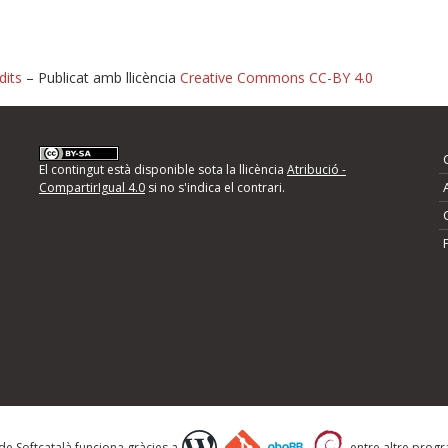
dits
– Publicat amb llicència
Creative Commons CC-BY 4.0
nformeu d'errors
El contingut està disponible sota la llicència
Atribució -
CompartirIgual 4.0
si no s'indica el contrari.
mps següents i descriviu quina és la millora que
 de Softcatalà funciona gràcies a
entre altre progra