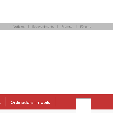
Notícies
Esdeveniments
Premsa
Fòrums
s
Ordinadors i mòbils