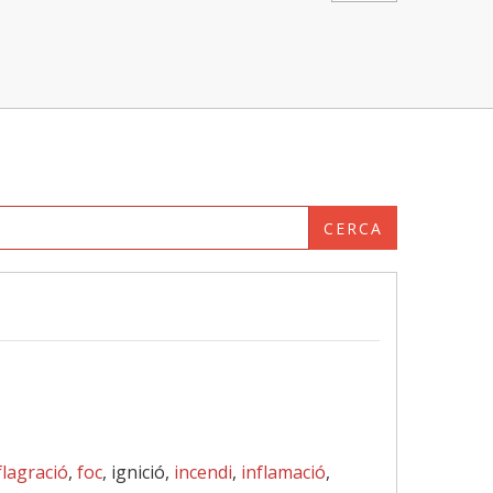
CERCA
flagració
,
foc
, ignició,
incendi
,
inflamació
,