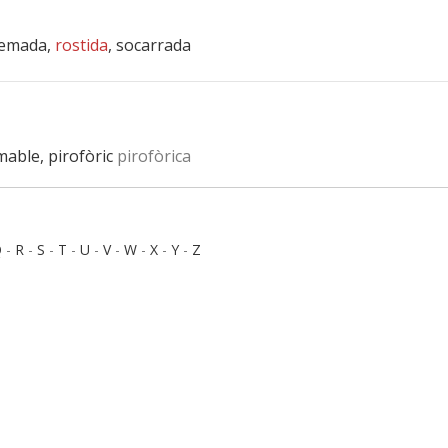
cremada,
rostida
, socarrada
amable, pirofòric
pirofòrica
Q
-
R
-
S
-
T
-
U
-
V
-
W
-
X
-
Y
-
Z