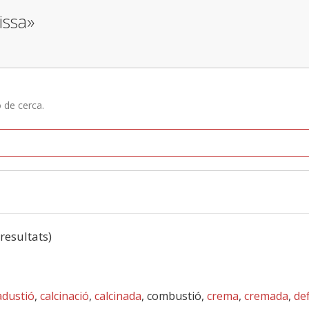
issa»
ó de cerca.
 resultats)
adustió
,
calcinació
,
calcinada
, combustió,
crema
,
cremada
,
de