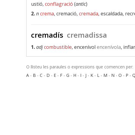
ustió,
conflagració
(
antic
)
2.
n
crema
, cremació,
cremada
, escaldada, re
cremadís
cremadissa
1.
adj
combustible
, encenívol
encenívola
, infl
O llisteu les paraules o expressions que comencen per:
A
-
B
-
C
-
D
-
E
-
F
-
G
-
H
-
I
-
J
-
K
-
L
-
M
-
N
-
O
-
P
-