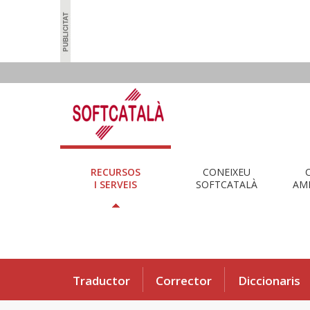
RECURSOS
CONEIXEU
I SERVEIS
SOFTCATALÀ
AMB
Traductor
Corrector
Diccionaris