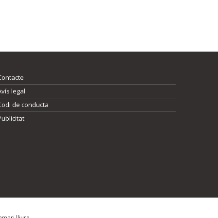
Contacte
Avís legal
Codi de conducta
Publicitat
mari lliure.