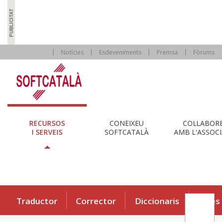
Notícies
Esdeveniments
Premsa
Fòrums
RECURSOS
CONEIXEU
COL·LABOR
I SERVEIS
SOFTCATALÀ
AMB L'ASSOCI
Traductor
Corrector
Diccionaris
Eines