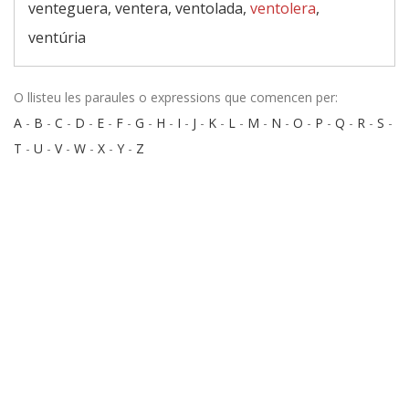
venteguera, ventera, ventolada,
ventolera
,
ventúria
O llisteu les paraules o expressions que comencen per:
A
-
B
-
C
-
D
-
E
-
F
-
G
-
H
-
I
-
J
-
K
-
L
-
M
-
N
-
O
-
P
-
Q
-
R
-
S
-
T
-
U
-
V
-
W
-
X
-
Y
-
Z