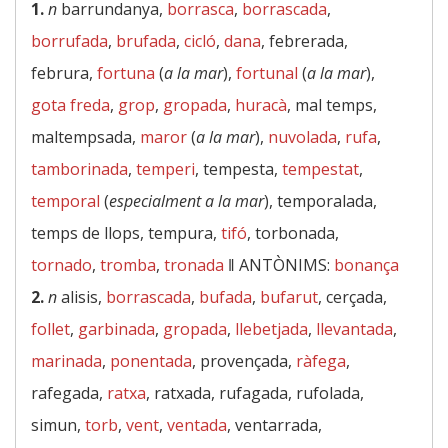
1.
n
barrundanya,
borrasca
,
borrascada
,
borrufada
,
brufada
,
cicló
,
dana
, febrerada,
februra,
fortuna
(
a la mar
),
fortunal
(
a la mar
),
gota freda
,
grop
,
gropada
,
huracà
, mal temps,
maltempsada,
maror
(
a la mar
),
nuvolada
,
rufa
,
tamborinada
,
temperi
, tempesta,
tempestat
,
temporal
(
especialment a la mar
), temporalada,
temps de llops, tempura,
tifó
, torbonada,
tornado
,
tromba
,
tronada
‖
ANTÒNIMS:
bonança
2.
n
alisis,
borrascada
,
bufada
,
bufarut
, cerçada,
follet
,
garbinada
,
gropada
,
llebetjada
,
llevantada
,
marinada
,
ponentada
, provençada,
ràfega
,
rafegada,
ratxa
, ratxada, rufagada, rufolada,
simun,
torb
,
vent
,
ventada
, ventarrada,