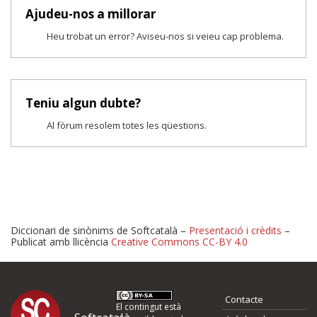
Ajudeu-nos a millorar
Heu trobat un error? Aviseu-nos si veieu cap problema.
Teniu algun dubte?
Al fòrum resolem totes les qüestions.
Diccionari de sinònims de Softcatalà –
Presentació i crèdits
–
Publicat amb llicència
Creative Commons CC-BY 4.0
Proposeu-nos millores o 
Contacte
El contingut està