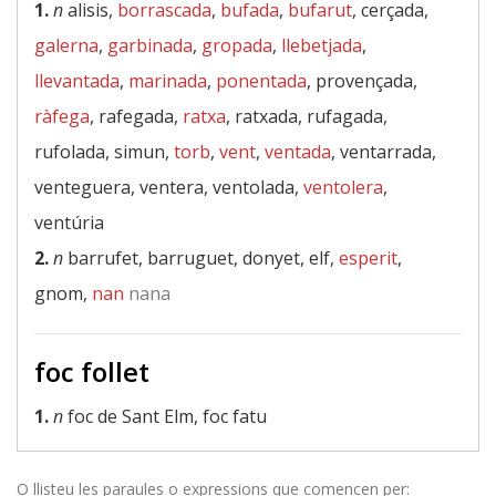
1.
n
alisis,
borrascada
,
bufada
,
bufarut
, cerçada,
galerna
,
garbinada
,
gropada
,
llebetjada
,
llevantada
,
marinada
,
ponentada
, provençada,
ràfega
, rafegada,
ratxa
, ratxada, rufagada,
rufolada, simun,
torb
,
vent
,
ventada
, ventarrada,
venteguera, ventera, ventolada,
ventolera
,
ventúria
2.
n
barrufet, barruguet, donyet, elf,
esperit
,
gnom,
nan
nana
foc follet
1.
n
foc de Sant Elm, foc fatu
O llisteu les paraules o expressions que comencen per: