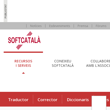
Notícies
Esdeveniments
Premsa
Fòrums
RECURSOS
CONEIXEU
COL·LABOR
I SERVEIS
SOFTCATALÀ
AMB L'ASSOCI
Traductor
Corrector
Diccionaris
Eines