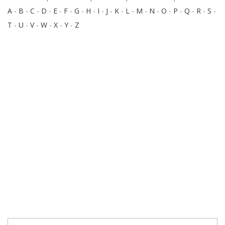
A
-
B
-
C
-
D
-
E
-
F
-
G
-
H
-
I
-
J
-
K
-
L
-
M
-
N
-
O
-
P
-
Q
-
R
-
S
-
T
-
U
-
V
-
W
-
X
-
Y
-
Z