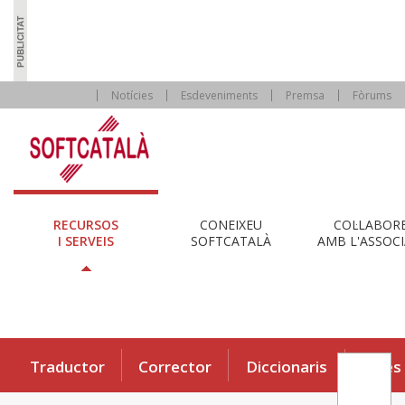
Notícies
Esdeveniments
Premsa
Fòrums
RECURSOS
CONEIXEU
COL·LABOR
I SERVEIS
SOFTCATALÀ
AMB L'ASSOCI
Traductor
Corrector
Diccionaris
Eines