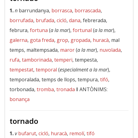
1.
n
barrundanya,
borrasca
,
borrascada
,
borrufada
,
brufada
,
cicló
,
dana
, febrerada,
februra,
fortuna
(
a la mar
),
fortunal
(
a la mar
),
galerna
,
gota freda
,
grop
,
gropada
,
huracà
, mal
temps, maltempsada,
maror
(
a la mar
),
nuvolada
,
rufa
,
tamborinada
,
temperi
, tempesta,
tempestat
,
temporal
(
especialment a la mar
),
temporalada, temps de llops, tempura,
tifó
,
torbonada,
tromba
,
tronada
‖
ANTÒNIMS:
bonança
tornado
1.
v
bufarut
,
cicló
,
huracà
,
remolí
,
tifó