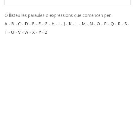
O llisteu les paraules o expressions que comencen per:
A
-
B
-
C
-
D
-
E
-
F
-
G
-
H
-
I
-
J
-
K
-
L
-
M
-
N
-
O
-
P
-
Q
-
R
-
S
-
T
-
U
-
V
-
W
-
X
-
Y
-
Z