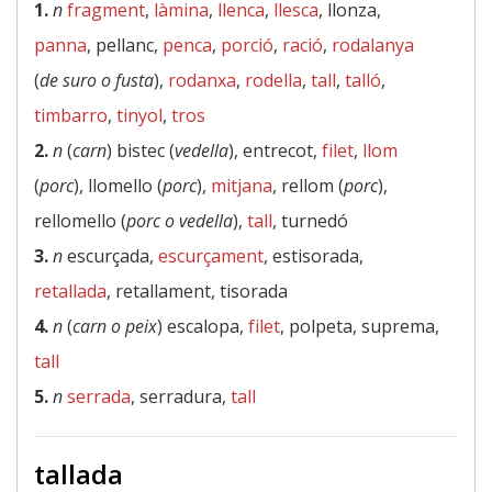
1.
n
fragment
,
làmina
,
llenca
,
llesca
, llonza,
panna
, pellanc,
penca
,
porció
,
ració
,
rodalanya
(
de suro o fusta
),
rodanxa
,
rodella
,
tall
,
talló
,
timbarro
,
tinyol
,
tros
2.
n
(
carn
) bistec (
vedella
), entrecot,
filet
,
llom
(
porc
), llomello (
porc
),
mitjana
, rellom (
porc
),
rellomello (
porc o vedella
),
tall
, turnedó
3.
n
escurçada,
escurçament
, estisorada,
retallada
, retallament, tisorada
4.
n
(
carn o peix
) escalopa,
filet
, polpeta, suprema,
tall
5.
n
serrada
, serradura,
tall
tallada