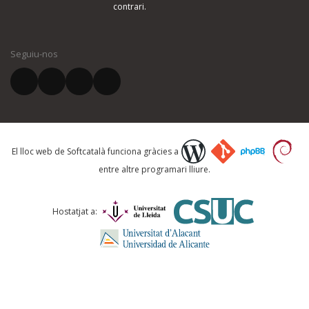
contrari.
El vostre nom *
Seguiu-nos
El vostre correu electrònic *
Què proposeu?
El lloc web de Softcatalà funciona gràcies a
entre altre programari lliure.
Comentari *
Hostatjat a: