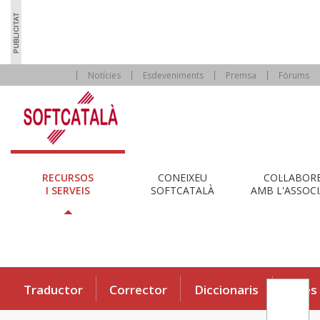
Notícies
Esdeveniments
Premsa
Fòrums
RECURSOS
CONEIXEU
COL·LABOR
I SERVEIS
SOFTCATALÀ
AMB L'ASSOCI
Traductor
Corrector
Diccionaris
Eines