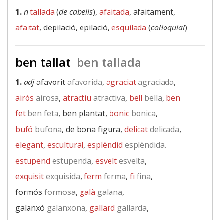
1.
n
tallada
(
de cabells
),
afaitada
, afaitament,
afaitat
, depilació, epilació,
esquilada
(
col·loquial
)
ben tallat
ben tallada
1.
adj
afavorit
afavorida
,
agraciat
agraciada
,
airós
airosa
,
atractiu
atractiva
,
bell
bella
,
ben
fet
ben feta
, ben plantat,
bonic
bonica
,
bufó
bufona
, de bona figura,
delicat
delicada
,
elegant
,
escultural
,
esplèndid
esplèndida
,
estupend
estupenda
,
esvelt
esvelta
,
exquisit
exquisida
,
ferm
ferma
,
fi
fina
,
formós
formosa
,
galà
galana
,
galanxó
galanxona
,
gallard
gallarda
,