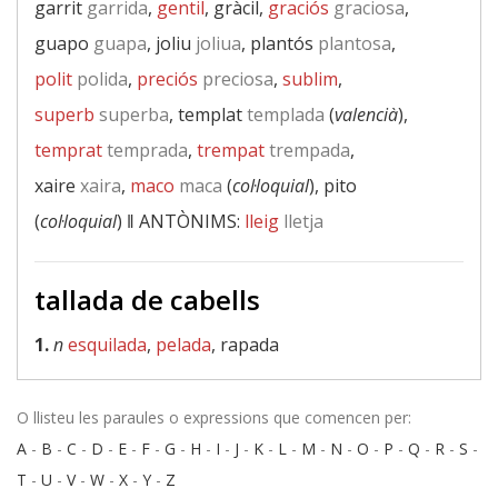
garrit
garrida
,
gentil
, gràcil,
graciós
graciosa
,
guapo
guapa
, joliu
joliua
, plantós
plantosa
,
polit
polida
,
preciós
preciosa
,
sublim
,
superb
superba
, templat
templada
(
valencià
),
temprat
temprada
,
trempat
trempada
,
xaire
xaira
,
maco
maca
(
col·loquial
), pito
(
col·loquial
) ‖
ANTÒNIMS:
lleig
lletja
tallada de cabells
1.
n
esquilada
,
pelada
, rapada
O llisteu les paraules o expressions que comencen per:
A
-
B
-
C
-
D
-
E
-
F
-
G
-
H
-
I
-
J
-
K
-
L
-
M
-
N
-
O
-
P
-
Q
-
R
-
S
-
T
-
U
-
V
-
W
-
X
-
Y
-
Z