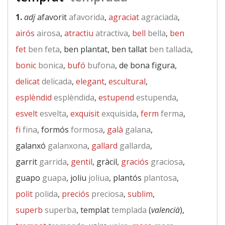
1.
adj
afavorit
afavorida
,
agraciat
agraciada
,
airós
airosa
,
atractiu
atractiva
,
bell
bella
,
ben
fet
ben feta
, ben plantat, ben tallat
ben tallada
,
bonic
bonica
,
bufó
bufona
, de bona figura,
delicat
delicada
,
elegant
,
escultural
,
esplèndid
esplèndida
,
estupend
estupenda
,
esvelt
esvelta
,
exquisit
exquisida
,
ferm
ferma
,
fi
fina
, formós
formosa
,
galà
galana
,
galanxó
galanxona
,
gallard
gallarda
,
garrit
garrida
,
gentil
, gràcil,
graciós
graciosa
,
guapo
guapa
, joliu
joliua
, plantós
plantosa
,
polit
polida
,
preciós
preciosa
,
sublim
,
superb
superba
, templat
templada
(
valencià
),