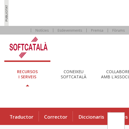
Notícies
Esdeveniments
Premsa
Fòrums
RECURSOS
CONEIXEU
COL·LABOR
I SERVEIS
SOFTCATALÀ
AMB L'ASSOCI
Traductor
Corrector
Diccionaris
Eines