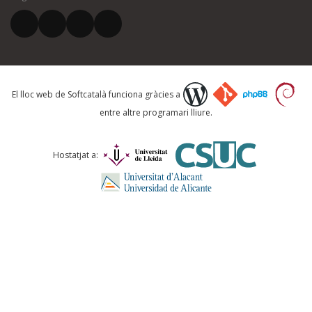
El vostre correu electrònic *
Què proposeu?
El lloc web de Softcatalà funciona gràcies a
entre altre programari lliure.
Comentari *
Hostatjat a:
ENVIA