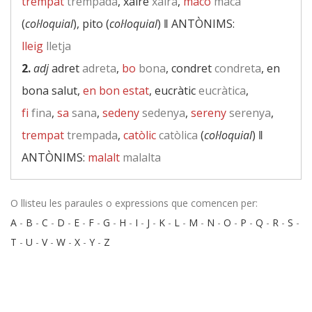
trempat
trempada
, xaire
xaira
,
maco
maca
(
col·loquial
), pito (
col·loquial
) ‖
ANTÒNIMS:
lleig
lletja
2.
adj
adret
adreta
,
bo
bona
, condret
condreta
, en
bona salut,
en bon estat
, eucràtic
eucràtica
,
fi
fina
,
sa
sana
,
sedeny
sedenya
,
sereny
serenya
,
trempat
trempada
,
catòlic
catòlica
(
col·loquial
) ‖
ANTÒNIMS:
malalt
malalta
O llisteu les paraules o expressions que comencen per:
A
-
B
-
C
-
D
-
E
-
F
-
G
-
H
-
I
-
J
-
K
-
L
-
M
-
N
-
O
-
P
-
Q
-
R
-
S
-
T
-
U
-
V
-
W
-
X
-
Y
-
Z