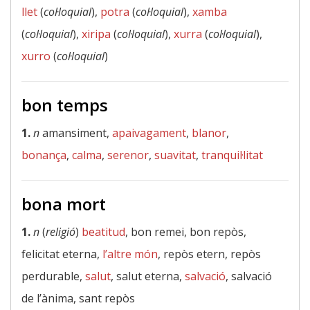
llet
(
col·loquial
),
potra
(
col·loquial
),
xamba
(
col·loquial
),
xiripa
(
col·loquial
),
xurra
(
col·loquial
),
xurro
(
col·loquial
)
bon temps
1.
n
amansiment,
apaivagament
,
blanor
,
bonança
,
calma
,
serenor
,
suavitat
,
tranquil·litat
bona mort
1.
n
(
religió
)
beatitud
, bon remei, bon repòs,
felicitat eterna,
l’altre món
, repòs etern, repòs
perdurable,
salut
, salut eterna,
salvació
, salvació
de l’ànima, sant repòs