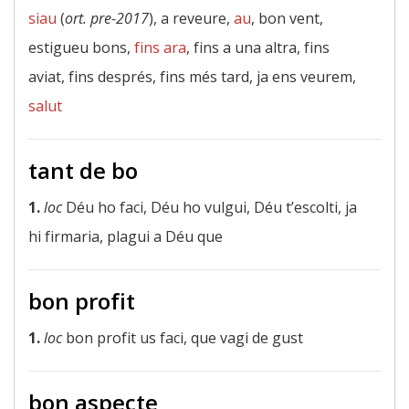
siau
(
ort. pre-2017
), a reveure,
au
, bon vent,
estigueu bons,
fins ara
, fins a una altra, fins
aviat, fins després, fins més tard, ja ens veurem,
salut
tant de bo
1.
loc
Déu ho faci, Déu ho vulgui, Déu t’escolti, ja
hi firmaria, plagui a Déu que
bon profit
1.
loc
bon profit us faci, que vagi de gust
bon aspecte