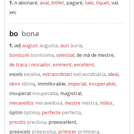
1.
n
abonaré,
aval
,
bitllet
, pagaré,
taló
,
tiquet
, val,
xec
bo
bona
1.
adj
august
augusta
,
auri
àuria
,
boníssim
boníssima
,
celestial
, de mà de mestre,
de traca i mocador
,
eminent
,
excel·lent
,
excels
excelsa
,
extraordinari
extraordinària
,
ideal
,
idoni
idònia
, immillorable,
imperial
,
insuperable
,
insuperat
insuperada
, magistral,
meravellós
meravellosa
,
mestre
mestra
,
millor
,
òptim
òptima
,
perfecte
perfecta
,
preciós
preciosa
, preexcel·lent,
preexcels
preexcelsa
,
primicer
primicera
,