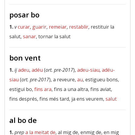
posar bo
1.
v
curar
,
guarir
,
remeiar
,
restablir
, restituir la
salut,
sanar
, tornar la salut
bon vent
1.
ij
adeu
,
adéu
(
ort. pre-2017
),
adeu-siau
,
adéu-
siau
(
ort. pre-2017
), a reveure,
au
, estigueu bons,
estigui bo,
fins ara
, fins a una altra, fins aviat,
fins després, fins més tard, ja ens veurem,
salut
al bo de
1.
prep
a la meitat de
, al mig de, enmig de, en mig