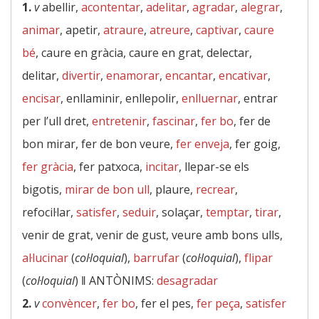
1.
v
abellir,
acontentar
,
adelitar
,
agradar
,
alegrar
,
animar
, apetir,
atraure
,
atreure
,
captivar
,
caure
bé
, caure en gràcia, caure en grat, delectar,
delitar,
divertir
,
enamorar
,
encantar
,
encativar
,
encisar
, enllaminir, enllepolir,
enlluernar
, entrar
per l’ull dret,
entretenir
,
fascinar
,
fer bo
, fer de
bon mirar, fer de bon veure,
fer enveja
, fer goig,
fer gràcia
, fer patxoca,
incitar
, llepar-se els
bigotis,
mirar de bon ull
, plaure,
recrear
,
refocil·lar,
satisfer
,
seduir
, solaçar,
temptar
,
tirar
,
venir de grat, venir de gust, veure amb bons ulls,
al·lucinar
(
col·loquial
),
barrufar
(
col·loquial
),
flipar
(
col·loquial
) ‖
ANTÒNIMS:
desagradar
2.
v
convèncer
,
fer bo
, fer el pes,
fer peça
,
satisfer