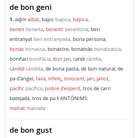
de bon geni
1.
adj/n
albat
, bajoc
bajoca
,
bajoca
,
beneit
beneita
,
beneitó
beneitona
, ben
entranyat
ben entranyada
, bona persona,
bonàs
bonassa
, bonastre, bonatxàs
bonatxassa
,
bonifaci
bonifàcia
,
bon jan
, candi
càndia
,
càndid
càndida
, de bona pasta, de bon natural, de
pa d’àngel,
fava
,
infeliç
,
innocent
,
jan
,
janot
,
pacífic
pacífica
,
pobre d’esperit
, tros de carn
batejada, tros de pa ‖
ANTÒNIMS:
malvat
malvada
de bon gust