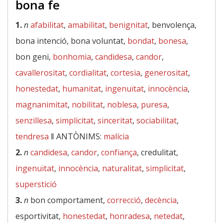
bona fe
1.
n
afabilitat
,
amabilitat
,
benignitat
, benvolença,
bona intenció, bona voluntat,
bondat
,
bonesa
,
bon geni,
bonhomia
,
candidesa
,
candor
,
cavallerositat
,
cordialitat
,
cortesia
,
generositat
,
honestedat
,
humanitat
,
ingenuïtat
,
innocència
,
magnanimitat
,
nobilitat
,
noblesa
,
puresa
,
senzillesa
,
simplicitat
,
sinceritat
,
sociabilitat
,
tendresa
‖
ANTÒNIMS:
malícia
2.
n
candidesa
,
candor
,
confiança
, credulitat,
ingenuïtat
,
innocència
,
naturalitat
,
simplicitat
,
superstició
3.
n
bon comportament,
correcció
,
decència
,
esportivitat,
honestedat
,
honradesa
,
netedat
,