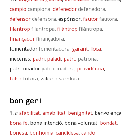
campió
campiona
,
defenedor
defenedora
,
defensor
defensora
, espònsor,
fautor
fautora
,
filantrop
filantropa
,
filàntrop
filàntropa
,
finançador
finançadora
,
fomentador
fomentadora
,
garant
,
lloca
,
mecenes,
padrí
,
paladí
,
patró
patrona
,
patrocinador
patrocinadora
,
providència
,
tutor
tutora
, valedor
valedora
bon geni
1.
n
afabilitat
,
amabilitat
,
benignitat
, benvolença,
bona fe
, bona intenció, bona voluntat,
bondat
,
bonesa
,
bonhomia
,
candidesa
,
candor
,