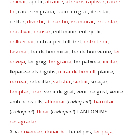
animar
, apetir,
atraure
,
atreure
,
captivar
,
caure
bé
, caure en gràcia, caure en grat, delectar,
delitar,
divertir
,
donar bo
,
enamorar
,
encantar
,
encativar
,
encisar
, enllaminir, enllepolir,
enlluernar
, entrar per l’ull dret,
entretenir
,
fascinar
, fer de bon mirar, fer de bon veure,
fer
enveja
, fer goig,
fer gràcia
, fer patxoca,
incitar
,
llepar-se els bigotis,
mirar de bon ull
, plaure,
recrear
, refocil·lar,
satisfer
,
seduir
, solaçar,
temptar
,
tirar
, venir de grat, venir de gust, veure
amb bons ulls,
al·lucinar
(
col·loquial
),
barrufar
(
col·loquial
),
flipar
(
col·loquial
) ‖
ANTÒNIMS:
desagradar
2.
v
convèncer
,
donar bo
, fer el pes,
fer peça
,