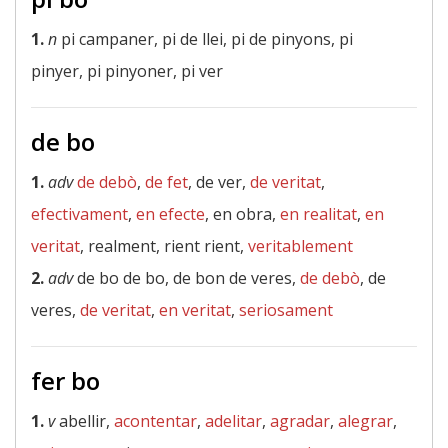
1.
n
pi campaner, pi de llei, pi de pinyons, pi
pinyer, pi pinyoner, pi ver
de bo
1.
adv
de debò
,
de fet
, de ver,
de veritat
,
efectivament
,
en efecte
, en obra,
en realitat
,
en
veritat
, realment, rient rient,
veritablement
2.
adv
de bo de bo, de bon de veres,
de debò
, de
veres,
de veritat
,
en veritat
,
seriosament
fer bo
1.
v
abellir,
acontentar
,
adelitar
,
agradar
,
alegrar
,