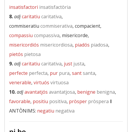
insatisfactori
insatisfactòria
8.
adj
caritatiu
caritativa
,
commiseratiu
commiserativa
, compacient,
compassiu
compassiva
, misericorde,
misericordiós
misericordiosa
,
piadós
piadosa
,
pietós
pietosa
9.
adj
caritatiu
caritativa
,
just
justa
,
perfecte
perfecta
,
pur
pura
,
sant
santa
,
venerable
,
virtuós
virtuosa
10.
adj
avantatjós
avantatjosa
,
benigne
benigna
,
favorable
,
positiu
positiva
,
pròsper
pròspera
‖
ANTÒNIMS:
negatiu
negativa
pi bo