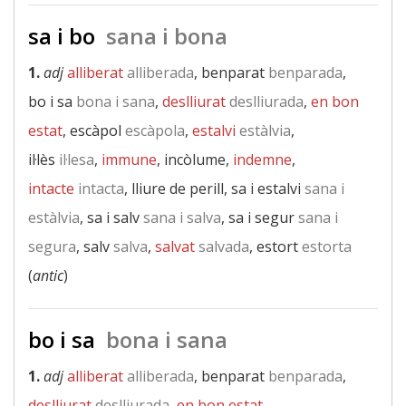
sa i bo
sana i bona
1.
adj
alliberat
alliberada
, benparat
benparada
,
bo i sa
bona i sana
,
deslliurat
deslliurada
,
en bon
estat
, escàpol
escàpola
,
estalvi
estàlvia
,
il·lès
il·lesa
,
immune
, incòlume,
indemne
,
intacte
intacta
, lliure de perill, sa i estalvi
sana i
estàlvia
, sa i salv
sana i salva
, sa i segur
sana i
segura
, salv
salva
,
salvat
salvada
, estort
estorta
(
antic
)
bo i sa
bona i sana
1.
adj
alliberat
alliberada
, benparat
benparada
,
deslliurat
deslliurada
,
en bon estat
,