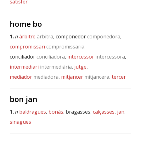
satisfer
home bo
1.
n
àrbitre
àrbitra
, componedor
componedora
,
compromissari
compromissària
,
conciliador
conciliadora
,
intercessor
intercessora
,
intermediari
intermediària
,
jutge
,
mediador
mediadora
,
mitjancer
mitjancera
,
tercer
bon jan
1.
n
baldragues
,
bonàs
, bragasses,
calçasses
,
jan
,
sinagües