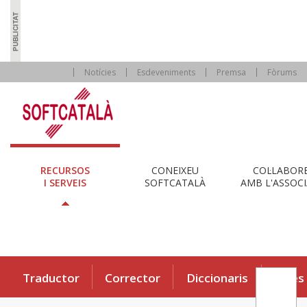
Notícies
Esdeveniments
Premsa
Fòrums
RECURSOS
CONEIXEU
COL·LABOR
I SERVEIS
SOFTCATALÀ
AMB L'ASSOCI
Traductor
Corrector
Diccionaris
Eines