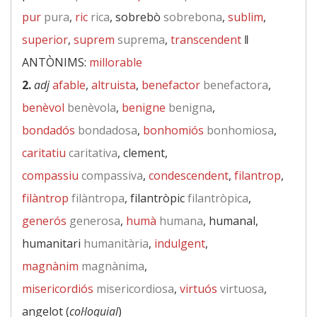
pur
pura
,
ric
rica
, sobrebò
sobrebona
,
sublim
,
superior
,
suprem
suprema
,
transcendent
‖
ANTÒNIMS:
millorable
2.
adj
afable
,
altruista
,
benefactor
benefactora
,
benèvol
benèvola
,
benigne
benigna
,
bondadós
bondadosa
,
bonhomiós
bonhomiosa
,
caritatiu
caritativa
, clement,
compassiu
compassiva
,
condescendent
,
filantrop
,
filàntrop
filàntropa
, filantròpic
filantròpica
,
generós
generosa
,
humà
humana
, humanal,
humanitari
humanitària
,
indulgent
,
magnànim
magnànima
,
misericordiós
misericordiosa
,
virtuós
virtuosa
,
angelot (
col·loquial
)