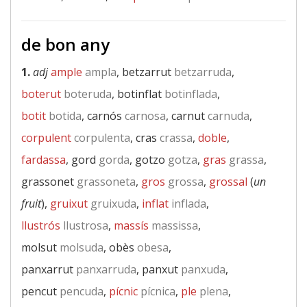
de bon any
1.
adj
ample
ampla
, betzarrut
betzarruda
,
boterut
boteruda
, botinflat
botinflada
,
botit
botida
, carnós
carnosa
, carnut
carnuda
,
corpulent
corpulenta
, cras
crassa
,
doble
,
fardassa
, gord
gorda
, gotzo
gotza
,
gras
grassa
,
grassonet
grassoneta
,
gros
grossa
,
grossal
(
un
fruit
),
gruixut
gruixuda
,
inflat
inflada
,
llustrós
llustrosa
,
massís
massissa
,
molsut
molsuda
, obès
obesa
,
panxarrut
panxarruda
, panxut
panxuda
,
pencut
pencuda
,
pícnic
pícnica
,
ple
plena
,