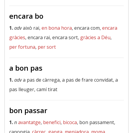
encara bo
1.
adv
això rai,
en bona hora
, encara com,
encara
gràcies
, encara rai, encara sort,
gràcies a Déu
,
per fortuna
,
per sort
a bon pas
1.
adv
a pas de càrrega, a pas de frare convidat, a
pas lleuger, camí tirat
bon passar
1.
n
avantatge
,
benefici
,
bicoca
, bon passament,
canongia,
càrrec
,
ganga
,
menjadora
,
moma
,