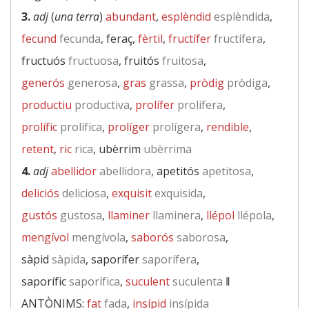
3.
adj
(
una terra
)
abundant
,
esplèndid
esplèndida
,
fecund
fecunda
, feraç,
fèrtil
,
fructífer
fructífera
,
fructuós
fructuosa
, fruitós
fruitosa
,
generós
generosa
,
gras
grassa
,
pròdig
pròdiga
,
productiu
productiva
,
prolífer
prolífera
,
prolífic
prolífica
,
prolíger
prolígera
,
rendible
,
retent
,
ric
rica
, ubèrrim
ubèrrima
4.
adj
abellidor
abellidora
, apetitós
apetitosa
,
deliciós
deliciosa
,
exquisit
exquisida
,
gustós
gustosa
,
llaminer
llaminera
,
llépol
llépola
,
mengívol
mengívola
,
saborós
saborosa
,
sàpid
sàpida
, saporífer
saporífera
,
saporífic
saporífica
,
suculent
suculenta
‖
ANTÒNIMS:
fat
fada
,
insípid
insípida