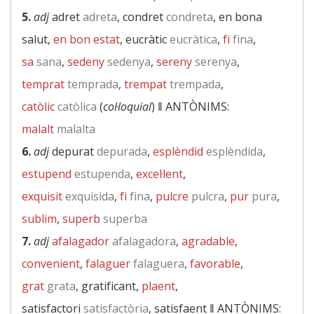
5.
adj
adret
adreta
, condret
condreta
, en bona
salut,
en bon estat
, eucràtic
eucràtica
,
fi
fina
,
sa
sana
,
sedeny
sedenya
,
sereny
serenya
,
temprat
temprada
,
trempat
trempada
,
catòlic
catòlica
(
col·loquial
) ‖
ANTÒNIMS:
malalt
malalta
6.
adj
depurat
depurada
,
esplèndid
esplèndida
,
estupend
estupenda
,
excel·lent
,
exquisit
exquisida
,
fi
fina
,
pulcre
pulcra
,
pur
pura
,
sublim
,
superb
superba
7.
adj
afalagador
afalagadora
,
agradable
,
convenient
,
falaguer
falaguera
,
favorable
,
grat
grata
, gratificant,
plaent
,
satisfactori
satisfactòria
, satisfaent ‖
ANTÒNIMS: