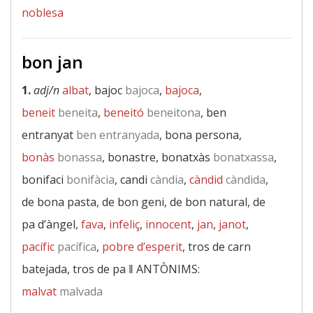
noblesa
bon jan
1.
adj/n
albat
, bajoc
bajoca
,
bajoca
,
beneit
beneita
,
beneitó
beneitona
, ben
entranyat
ben entranyada
, bona persona,
bonàs
bonassa
, bonastre, bonatxàs
bonatxassa
,
bonifaci
bonifàcia
, candi
càndia
,
càndid
càndida
,
de bona pasta, de bon geni, de bon natural, de
pa d’àngel,
fava
,
infeliç
,
innocent
,
jan
,
janot
,
pacífic
pacífica
,
pobre d’esperit
, tros de carn
batejada, tros de pa ‖
ANTÒNIMS:
malvat
malvada