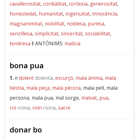
cavallerositat
,
cordialitat
,
cortesia
,
generositat
,
honestedat
,
humanitat
,
ingenuïtat
,
innocència
,
magnanimitat
,
nobilitat
,
noblesa
,
puresa
,
senzillesa
,
simplicitat
,
sinceritat
,
sociabilitat
,
tendresa
‖
ANTÒNIMS:
malícia
bona pua
1.
n
dolent
dolenta
,
escurçó
,
mala ànima
,
mala
bèstia
,
mala peça
,
mala pècora
, mala pell, mala
persona, mala pua, mal sorge,
malvat
,
pua
,
roí
roïna
,
roín
roïna
,
sacre
donar bo