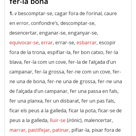
fer-la bona
1.
v
bescomptar-se, cagar fora de l’orinal, caure
en error, confondre’s, descomptar-se,
desencertar, enganar-se, enganyar-se,
equivocar-se
,
errar
, errar-se,
esbarrar
, escopir
fora de la trona, espifiar-la, fer bon catxo, fer-la
blava, fer-la com un cove, fer-la de l’alçada d’un
campanar, fer-la grossa, fer-ne com un cove, fer-
ne una de bona, fer-ne una de grossa, fer-ne una
de l’alçada d’un campanar, fer una passa en fals,
fer una planxa, fer un disbarat, fer un pas fals,
ficar els peus a la galleda, ficar la pota, ficar-se de
peus a la galleda,
lluir-se
(
irònic
), malencertar,
marrar
,
pastifejar
,
patinar
, pifiar-la, pixar fora de