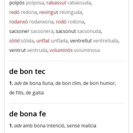
polpós
polposa
,
rabassut
rabassuda
,
redó
redona
,
revingut
revinguda
,
rodanxó
rodanxona
,
rodó
rodona
,
sacsoner
sacsonera
, sacsonut
sacsonuda
,
sòlid
sòlida
,
unflat
unflada
, ventrellut
ventrelluda
,
ventrut
ventruda
,
voluminós
voluminosa
de bon tec
1.
adv
de bona lluna, de bon clim, de bon humor,
de filis, de gaita
de bona fe
1.
adv
amb bona intenció, sense malícia