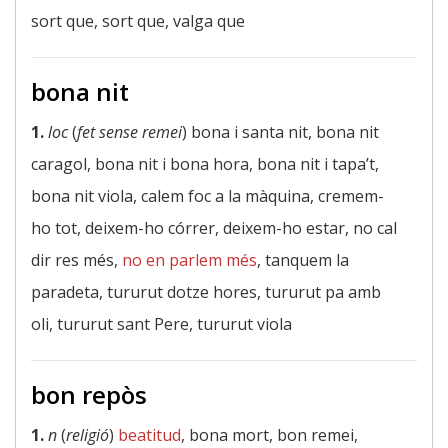
sort que, sort que, valga que
bona nit
1.
loc
(
fet sense remei
) bona i santa nit, bona nit
caragol, bona nit i bona hora, bona nit i tapa’t,
bona nit viola, calem foc a la màquina, cremem-
ho tot, deixem-ho córrer, deixem-ho estar, no cal
dir res més,
no en parlem més
, tanquem la
paradeta, tururut dotze hores, tururut pa amb
oli, tururut sant Pere, tururut viola
bon repòs
1.
n
(
religió
)
beatitud
, bona mort, bon remei,