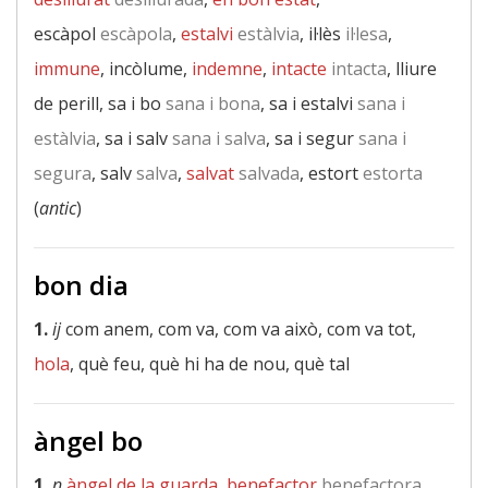
escàpol
escàpola
,
estalvi
estàlvia
, il·lès
il·lesa
,
immune
, incòlume,
indemne
,
intacte
intacta
, lliure
de perill, sa i bo
sana i bona
, sa i estalvi
sana i
estàlvia
, sa i salv
sana i salva
, sa i segur
sana i
segura
, salv
salva
,
salvat
salvada
, estort
estorta
(
antic
)
bon dia
1.
ij
com anem, com va, com va això, com va tot,
hola
, què feu, què hi ha de nou, què tal
àngel bo
1.
n
àngel de la guarda
,
benefactor
benefactora
,